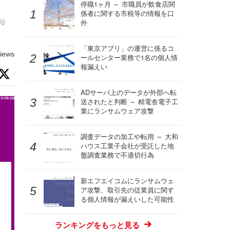
停職1ヶ月 ～ 市職員が飲食店関
係者に関する市税等の情報を口
和
外
「東京アプリ」の運営に係るコ
iews
ールセンター業務で1名の個人情
報漏えい
ADサーバ上のデータが外部へ転
送されたと判断 ～ 精電舎電子工
業にランサムウェア攻撃
調査データの加工や転用 ～ 大和
ハウス工業子会社が受託した地
盤調査業務で不適切行為
新エフエイコムにランサムウェ
ア攻撃、取引先の従業員に関す
る個人情報が漏えいした可能性
ランキングをもっと見る