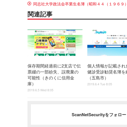
同志社大学政法会卒業生名簿（昭和４４（１９６９
関連記事
保存期間経過前に2支店で伝
個人情報が記載され
票綴の一部紛失、誤廃棄の
健診受診勧奨名簿を
可能性（きのくに信用金
（五島市）
庫）
2019.6.4 Tue 8:05
2019.6.5 Wed 8:05
ScanNetSecurityをフォ