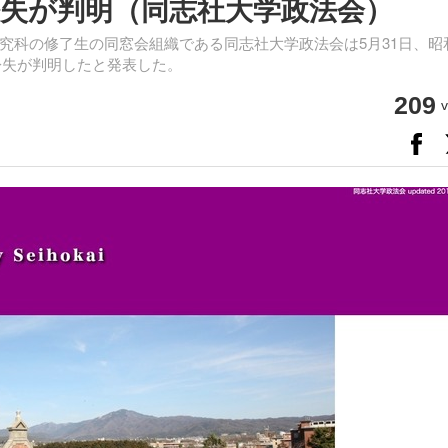
紛失が判明（同志社大学政法会）
究科の修了生の同窓会組織である同志社大学政法会は5月31日、昭
の紛失が判明したと発表した。
209
v