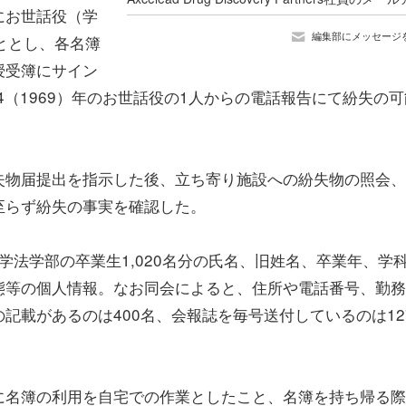
にお世話役（学
編集部にメッセージ
ととし、各名簿
授受簿にサイン
4（1969）年のお世話役の1人からの電話報告にて紛失の可
失物届提出を指示した後、立ち寄り施設への紛失物の照会、
至らず紛失の事実を確認した。
大学法学部の卒業生1,020名分の氏名、旧姓名、卒業年、学
態等の個人情報。なお同会によると、住所や電話番号、勤務
記載があるのは400名、会報誌を毎号送付しているのは12
に名簿の利用を自宅での作業としたこと、名簿を持ち帰る際