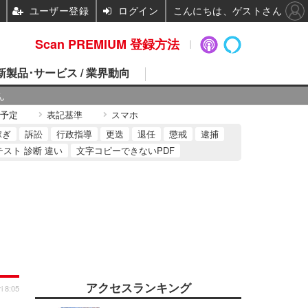
ユーザー登録
ログイン
こんにちは、ゲストさん
Scan PREMIUM 登録方法
 新製品･サービス / 業界動向
ん
予定
表記基準
スマホ
稼ぎ
訴訟
行政指導
更迭
退任
懲戒
逮捕
テスト 診断 違い
文字コピーできないPDF
アクセスランキング
i 8:05