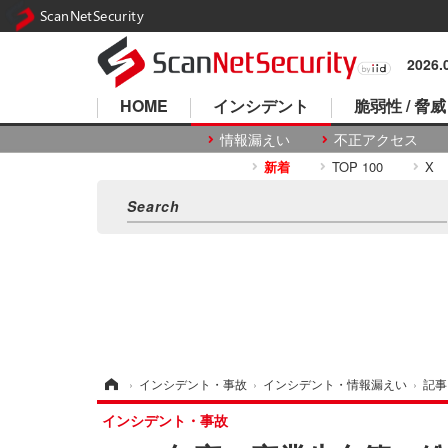
ScanNetSecurity
2026
HOME
インシデント
脆弱性 / 脅威
情報漏えい
不正アクセス
新着
TOP 100
X
ホーム
›
インシデント・事故
›
インシデント・情報漏えい
›
記事
インシデント・事故