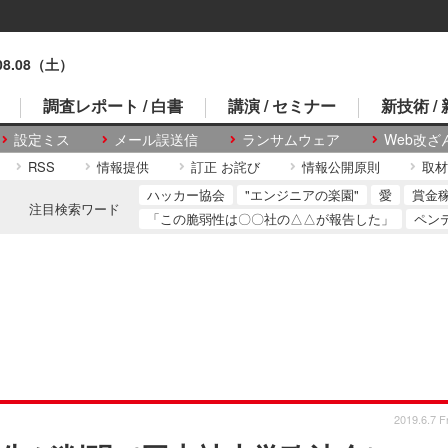
.08.08（土）
調査レポート / 白書
講演 / セミナー
新技術 /
設定ミス
メール誤送信
ランサムウェア
Web改ざ
RSS
情報提供
訂正 お詫び
情報公開原則
取材
ハッカー協会
"エンジニアの楽園"
愛
賞金
注目検索ワード
「この脆弱性は〇〇社の△△が報告した」
ペン
2019.6.7 Fr