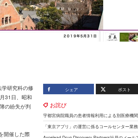
法学研究科の修
シェア
ポスト
月31日、昭和
お詫び
名簿の紛失が判
議を開催した際