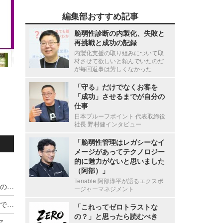
編集部おすすめ記事
脆弱性診断の内製化、失敗と
再挑戦と成功の記録
内製化支援の取り組みについて取
材させて欲しいと頼んでいたのだ
が毎回返事は芳しくなかった
「守る」だけでなくお客を
「成功」させるまでが自分の
仕事
日本プルーフポイント 代表取締役
社長 野村健インタビュー
「脆弱性管理はレガシーなイ
メージがあってテクノロジー
的に魅力がないと思いました
（阿部）」
Tenable 阿部淳平が語るエクスポ
宇都宮病院職員の患者情報利用による別医療機関のダイレクトメール郵送、調査の結果 直接的金銭的利益の受領が無いことを確認
ージャーマネジメント
「東京アプリ」の運営に係るコールセンター業務で1名の個人情報漏えい
「これってゼロトラストな
の？」と思ったら読むべき
Axcelead Drug Discovery Partners社員のメールアカウントに不正アクセス、約7,000通のメールで痕跡を確認