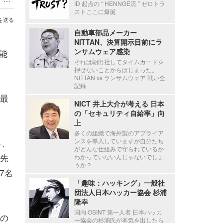
ID 起点の “ HENNGE流 ” ゼロトラ
ストここに爆誕
を送る
自動車部品メーカー
NITTAN、決算開示目前にラ
ンサムウェア感染
能
それは朝出社してタイムカードを
押せないことからはじまった。
NITTAN vs ランサムウェア 戦い全
記録
最
NICT 井上大介が考える 日本
の「セキュリティ自給率」向
上
多くの組織で海外製のアプライア
科、
ンスを導入していますが自分たち
がどんな仕組みで守られているか
先
わかっていないんじゃないでしょ
うか？
7名
「趣味：ハッキング」一般社
団法人日本ハッカー協会 杉浦
隆幸
国内 OSINT 第一人者 日本ハッカ
の
ー協会の杉浦氏が本気を出したら