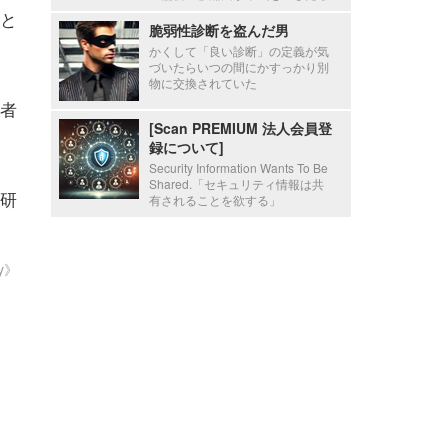
と
脆弱性診断を盗んだ男
かくして「良い診断」の定義が気
づいたらいつの間にかすっかり別
物に交換されていた
者
[Scan PREMIUM 法人会員登
録について]
Security Information Wants To Be
Shared.「セキュリティ情報は共
研
有されることを欲する」
ty》