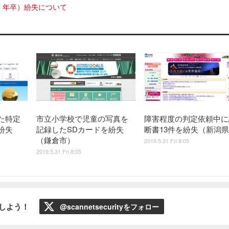
）年卒）紛失について
た特定
市立小学校で児童の写真を
障害程度の判定依頼中に
紛失
記録したSDカードを紛失
断書13件を紛失（新潟
（鎌倉市）
2019.5.31 Fri 8:05
2019.5.31 Fri 8:05
ローしよう！
@scannetsecurityをフォロー