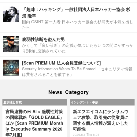
「趣味：ハッキング」一般社団法人日本ハッカー協会 杉
浦 隆幸
国内 OSINT 第一人者 日本ハッカー協会の杉浦氏が本気を出し
たら
脆弱性診断を盗んだ男
かくして「良い診断」の定義が気づいたらいつの間にかすっか
り別物に交換されていた
[Scan PREMIUM 法人会員登録について]
Security Information Wants To Be Shared.「セキュリティ情報
は共有されることを欲する」
News Category
脆弱性と脅威
インシデント・事故
官民連携の米 AI × 脆弱性対策
新エフエイコムにランサムウ
の国家戦略「GOLD EAGLE」
ェア攻撃、取引先の従業員に
ほか [Scan PREMIUM Month
関する個人情報が漏えいした
ly Executive Summary 2026
可能性
年7月度]
2026.8.6 Thu 8:05