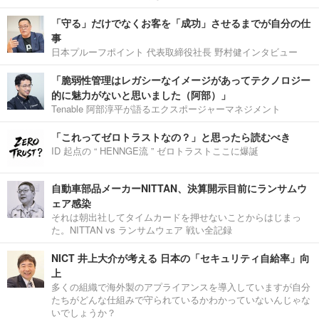
「守る」だけでなくお客を「成功」させるまでが自分の仕
事
日本プルーフポイント 代表取締役社長 野村健インタビュー
「脆弱性管理はレガシーなイメージがあってテクノロジー
的に魅力がないと思いました（阿部）」
Tenable 阿部淳平が語るエクスポージャーマネジメント
「これってゼロトラストなの？」と思ったら読むべき
ID 起点の “ HENNGE流 ” ゼロトラストここに爆誕
自動車部品メーカーNITTAN、決算開示目前にランサムウ
ェア感染
それは朝出社してタイムカードを押せないことからはじまっ
た。NITTAN vs ランサムウェア 戦い全記録
NICT 井上大介が考える 日本の「セキュリティ自給率」向
上
多くの組織で海外製のアプライアンスを導入していますが自分
たちがどんな仕組みで守られているかわかっていないんじゃな
いでしょうか？