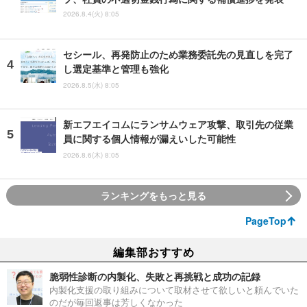
2026.8.4(火) 8:05
セシール、再発防止のため業務委託先の見直しを完了
し選定基準と管理も強化
2026.8.5(水) 8:05
新エフエイコムにランサムウェア攻撃、取引先の従業
員に関する個人情報が漏えいした可能性
2026.8.6(木) 8:05
ランキングをもっと見る
PageTop
編集部おすすめ
脆弱性診断の内製化、失敗と再挑戦と成功の記録
内製化支援の取り組みについて取材させて欲しいと頼んでいた
のだが毎回返事は芳しくなかった