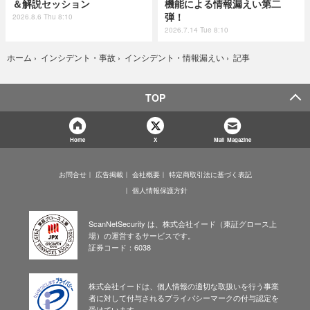
＆解説セッション
機能による情報漏えい第二
弾！
2026.8.6 Thu 8:10
2026.7.14 Tue 8:10
記事
ホーム
›
インシデント・事故
›
インシデント・情報漏えい
›
TOP
Home
X
Mail Magazine
お問合せ
広告掲載
会社概要
特定商取引法に基づく表記
個人情報保護方針
ScanNetSecurity は、株式会社イード（東証グロース上
場）の運営するサービスです。
証券コード：6038
株式会社イードは、個人情報の適切な取扱いを行う事業
者に対して付与されるプライバシーマークの付与認定を
受けています。