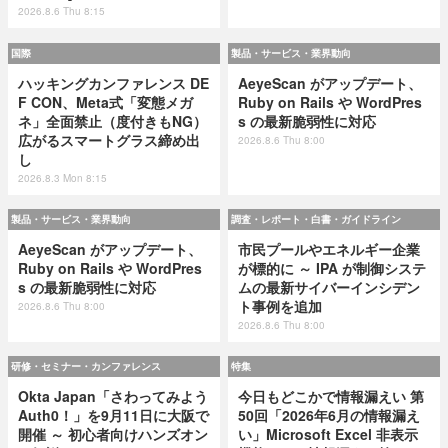
2026.8.6 Thu 8:15
国際
製品・サービス・業界動向
ハッキングカンファレンス DE
AeyeScan がアップデート、
F CON、Meta式「変態メガ
Ruby on Rails や WordPres
ネ」全面禁止（度付きもNG）
s の最新脆弱性に対応
広がるスマートグラス締め出
2026.8.6 Thu 8:00
し
2026.8.3 Mon 8:15
製品・サービス・業界動向
調査・レポート・白書・ガイドライン
AeyeScan がアップデート、
市民プールやエネルギー企業
Ruby on Rails や WordPres
が標的に ～ IPA が制御システ
s の最新脆弱性に対応
ムの最新サイバーインシデン
ト事例を追加
2026.8.6 Thu 8:00
2026.8.6 Thu 8:00
研修・セミナー・カンファレンス
特集
Okta Japan「さわってみよう
今日もどこかで情報漏えい 第
Auth0！」を9月11日に大阪で
50回「2026年6月の情報漏え
開催 ～ 初心者向けハンズオン
い」Microsoft Excel 非表示