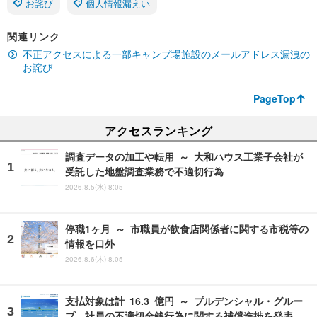
お詫び
個人情報漏えい
関連リンク
不正アクセスによる一部キャンプ場施設のメールアドレス漏洩の
お詫び
PageTop
アクセスランキング
調査データの加工や転用 ～ 大和ハウス工業子会社が
受託した地盤調査業務で不適切行為
2026.8.5(水) 8:05
停職1ヶ月 ～ 市職員が飲食店関係者に関する市税等の
情報を口外
2026.8.6(木) 8:05
支払対象は計 16.3 億円 ～ プルデンシャル・グルー
プ、社員の不適切金銭行為に関する補償進捗を発表