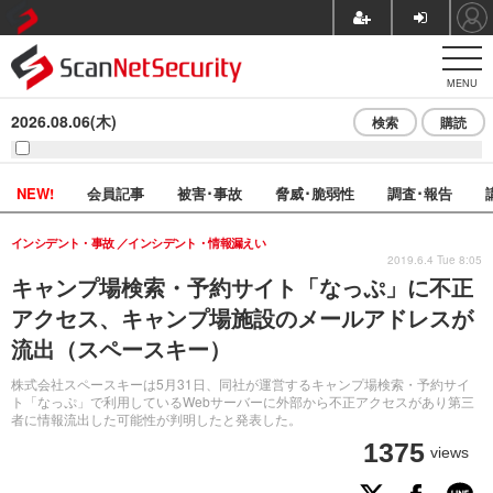
MENU
2026.08.06(木)
検索
購読
NEW!
会員記事
被害･事故
脅威･脆弱性
調査･報告
インシデント・事故
インシデント・情報漏えい
2019.6.4 Tue 8:05
キャンプ場検索・予約サイト「なっぷ」に不正
アクセス、キャンプ場施設のメールアドレスが
流出（スペースキー）
株式会社スペースキーは5月31日、同社が運営するキャンプ場検索・予約サイ
ト「なっぷ」で利用しているWebサーバーに外部から不正アクセスがあり第三
者に情報流出した可能性が判明したと発表した。
1375
views