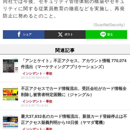
同社では今後、セキュリティ管理体制の構築やセキュ
リティに関する従業員教育の徹底などを実施し、再発
防止に努めるとのこと。
《ScanNetSecurity》
シェア
ポスト
送る
関連記事
「アンとケイト」不正アクセス、アカウント情報 770,074
件流出（マーケティングアプリケーションズ）
インシデント・事故
2019.5.29 Wed 8:05
不正アクセスでカード情報流出、受託会社がカード情報全
削除し被害者特定困難に（ジャングル）
インシデント・事故
2019.5.30 Thu 8:05
最大37,832名のカード情報流出、新規カード登録停止は不
正アクセス疑義判明から10日後（ヤマダ電機）
インシデント・事故