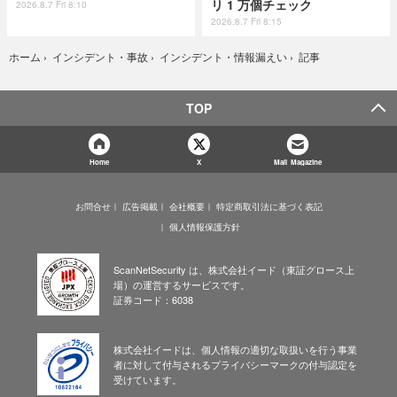
リ 1 万個チェック
2026.8.7 Fri 8:10
2026.8.7 Fri 8:15
記事
ホーム
›
インシデント・事故
›
インシデント・情報漏えい
›
TOP
Home
X
Mail Magazine
お問合せ
広告掲載
会社概要
特定商取引法に基づく表記
個人情報保護方針
ScanNetSecurity は、株式会社イード（東証グロース上
場）の運営するサービスです。
証券コード：6038
株式会社イードは、個人情報の適切な取扱いを行う事業
者に対して付与されるプライバシーマークの付与認定を
受けています。