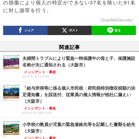
の損傷により個人の特定ができない37名を除いた91名
に対し謝罪を行う。
《ScanNetSecurity》
シェア
ポスト
送る
関連記事
夫婦間トラブルにより緊急一時保護中の母と子、保護施設
名称が夫に通知される（大阪市）
インシデント・事故
2019.4.26 Fri 9:00
「給与所得等に係る個人市民税・府民税特別徴収税額の決
定通知書」を誤送付、従業員の個人情報が他社に漏えい
（大阪市）
インシデント・事故
2019.5.20 Mon 8:05
小学校の教員が児童の緊急連絡先等を記載した書類を紛失
（大阪市）
インシデント・事故