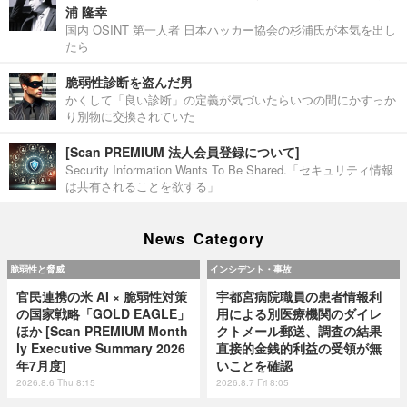
浦 隆幸
国内 OSINT 第一人者 日本ハッカー協会の杉浦氏が本気を出し
たら
脆弱性診断を盗んだ男
かくして「良い診断」の定義が気づいたらいつの間にかすっか
り別物に交換されていた
[Scan PREMIUM 法人会員登録について]
Security Information Wants To Be Shared.「セキュリティ情報
は共有されることを欲する」
News Category
脆弱性と脅威
インシデント・事故
官民連携の米 AI × 脆弱性対策
宇都宮病院職員の患者情報利
の国家戦略「GOLD EAGLE」
用による別医療機関のダイレ
ほか [Scan PREMIUM Month
クトメール郵送、調査の結果
ly Executive Summary 2026
直接的金銭的利益の受領が無
年7月度]
いことを確認
2026.8.6 Thu 8:15
2026.8.7 Fri 8:05