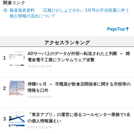
関連リンク
報道発表資料 「広報ひがしよどがわ」3月号の不法投棄に伴う
個人情報の流出について
PageTop
アクセスランキング
ADサーバ上のデータが外部へ転送されたと判断 ～ 精
電舎電子工業にランサムウェア攻撃
2026.8.7(金) 8:05
停職1ヶ月 ～ 市職員が飲食店関係者に関する市税等の
情報を口外
2026.8.6(木) 8:05
「東京アプリ」の運営に係るコールセンター業務で1名
の個人情報漏えい
2026.8.7(金) 8:05