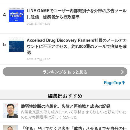
LINE GAMEでユーザー内部識別子を外部の広告ツール
に送信、総務省から行政指導
2026.8.7(金) 8:05
Axcelead Drug Discovery Partners社員のメールアカ
ウントに不正アクセス、約7,000通のメールで痕跡を確
認
2026.8.7(金) 8:05
ランキングをもっと見る
PageTop
編集部おすすめ
脆弱性診断の内製化、失敗と再挑戦と成功の記録
内製化支援の取り組みについて取材させて欲しいと頼んでいた
のだが毎回返事は芳しくなかった
「守る」だけでなくお客を「成功」させるまでが自分の仕