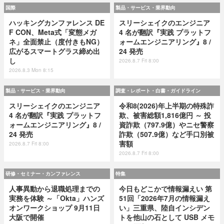
国際
製品・サービス・業界動向
ハッキングカンファレンス DE
スリーシェイクのエンジニア
F CON、Meta式「変態メガ
4 名が翻訳『実践 プラットフ
ネ」全面禁止（度付きもNG）
ォームエンジニアリング』8 /
広がるスマートグラス締め出
24 発売
し
2026.8.7 Fri 8:00
2026.8.3 Mon 8:15
製品・サービス・業界動向
調査・レポート・白書・ガイドライン
スリーシェイクのエンジニア
令和8(2026)年上半期の特殊詐
4 名が翻訳『実践 プラットフ
欺、被害総額1,816億円 ～ 投
ォームエンジニアリング』8 /
資詐欺（797.9億）やニセ警察
24 発売
詐欺（507.9億）など手口別被
害額
2026.8.7 Fri 8:00
2026.8.7 Fri 8:00
研修・セミナー・カンファレンス
特集
人事異動から退職処理までの
今日もどこかで情報漏えい 第
実務を体験 ～「Okta」ハンズ
51回「2026年7月の情報漏え
オンワークショップ 9月11日
い」三重県、陸自インシデン
大阪で開催
トを他山の石として USB メモ