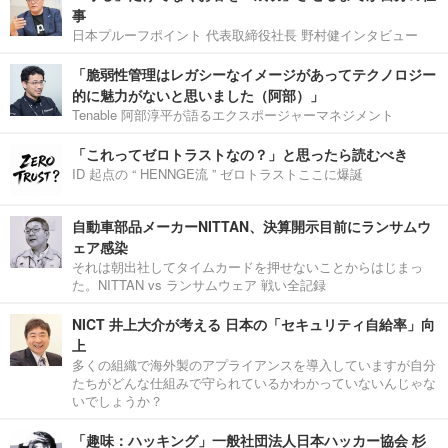
事
日本プルーフポイント 代表取締役社長 野村健インタビュー
「脆弱性管理はレガシーなイメージがあってテクノロジー
的に魅力がないと思いました（阿部）」
Tenable 阿部淳平が語るエクスポージャーマネジメント
「これってゼロトラストなの？」と思ったら読むべき
ID 起点の “ HENNGE流 ” ゼロトラストここに爆誕
自動車部品メーカーNITTAN、決算開示目前にランサムウ
ェア感染
それは朝出社してタイムカードを押せないことからはじまっ
た。NITTAN vs ランサムウェア 戦い全記録
NICT 井上大介が考える 日本の「セキュリティ自給率」向
上
多くの組織で海外製のアプライアンスを導入していますが自分
たちがどんな仕組みで守られているかわかっていないんじゃな
いでしょうか？
「趣味：ハッキング」一般社団法人日本ハッカー協会 杉