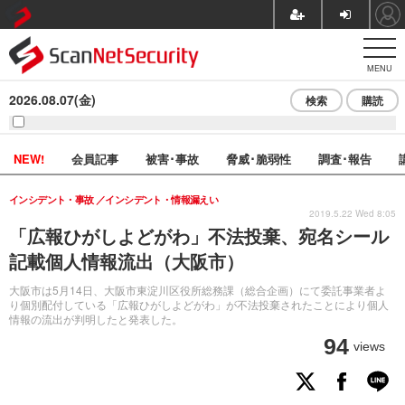
MENU
2026.08.07(金)
検索
購読
NEW!
会員記事
被害･事故
脅威･脆弱性
調査･報告
インシデント・事故
インシデント・情報漏えい
2019.5.22 Wed 8:05
「広報ひがしよどがわ」不法投棄、宛名シール
記載個人情報流出（大阪市）
大阪市は5月14日、大阪市東淀川区役所総務課（総合企画）にて委託事業者よ
り個別配付している「広報ひがしよどがわ」が不法投棄されたことにより個人
情報の流出が判明したと発表した。
94
views