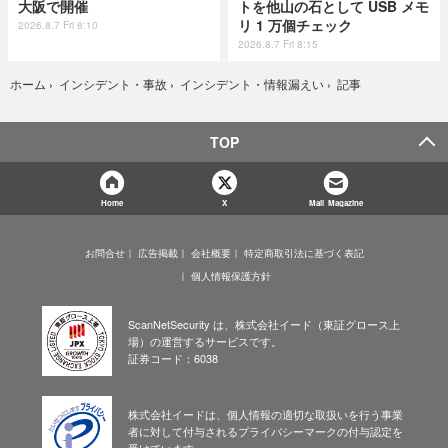
大阪で開催
トを他山の石として USB メモ
リ 1 万個チェック
2026.8.7 Fri 8:10
2026.8.7 Fri 8:15
記事
ホーム
›
インシデント・事故
›
インシデント・情報漏えい
›
TOP
Home
X
Mail Magazine
お問合せ
広告掲載
会社概要
特定商取引法に基づく表記
個人情報保護方針
ScanNetSecurity は、株式会社イード（東証グロース上
場）の運営するサービスです。
証券コード：6038
株式会社イードは、個人情報の適切な取扱いを行う事業
者に対して付与されるプライバシーマークの付与認定を
受けています。