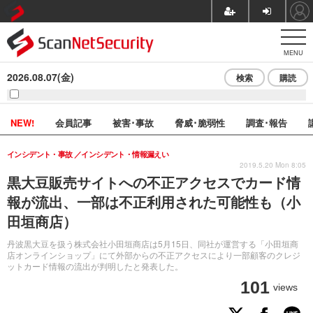
MENU
2026.08.07(金)
検索
購読
NEW!
会員記事
被害･事故
脅威･脆弱性
調査･報告
インシデント・事故
インシデント・情報漏えい
2019.5.20 Mon 8:05
黒大豆販売サイトへの不正アクセスでカード情
報が流出、一部は不正利用された可能性も（小
田垣商店）
丹波黒大豆を扱う株式会社小田垣商店は5月15日、同社が運営する「小田垣商
店オンラインショップ」にて外部からの不正アクセスにより一部顧客のクレジ
ットカード情報の流出が判明したと発表した。
101
views