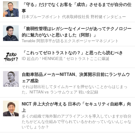
「守る」だけでなくお客を「成功」させるまでが自分の仕
事
日本プルーフポイント 代表取締役社長 野村健インタビュー
「脆弱性管理はレガシーなイメージがあってテクノロジー
的に魅力がないと思いました（阿部）」
Tenable 阿部淳平が語るエクスポージャーマネジメント
「これってゼロトラストなの？」と思ったら読むべき
ID 起点の “ HENNGE流 ” ゼロトラストここに爆誕
自動車部品メーカーNITTAN、決算開示目前にランサムウ
ェア感染
それは朝出社してタイムカードを押せないことからはじまっ
た。NITTAN vs ランサムウェア 戦い全記録
NICT 井上大介が考える 日本の「セキュリティ自給率」向
上
多くの組織で海外製のアプライアンスを導入していますが自分
たちがどんな仕組みで守られているかわかっていないんじゃな
いでしょうか？