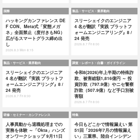
国際
製品・サービス・業界動向
ハッキングカンファレンス DE
スリーシェイクのエンジニア
F CON、Meta式「変態メガ
4 名が翻訳『実践 プラットフ
ネ」全面禁止（度付きもNG）
ォームエンジニアリング』8 /
広がるスマートグラス締め出
24 発売
し
2026.8.7 Fri 8:00
2026.8.3 Mon 8:15
製品・サービス・業界動向
調査・レポート・白書・ガイドライン
スリーシェイクのエンジニア
令和8(2026)年上半期の特殊詐
4 名が翻訳『実践 プラットフ
欺、被害総額1,816億円 ～ 投
ォームエンジニアリング』8 /
資詐欺（797.9億）やニセ警察
24 発売
詐欺（507.9億）など手口別被
害額
2026.8.7 Fri 8:00
2026.8.7 Fri 8:00
研修・セミナー・カンファレンス
特集
人事異動から退職処理までの
今日もどこかで情報漏えい 第
実務を体験 ～「Okta」ハンズ
51回「2026年7月の情報漏え
オンワークショップ 9月11日
い」三重県、陸自インシデン