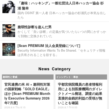
「趣味：ハッキング」一般社団法人日本ハッカー協会 杉
浦 隆幸
国内 OSINT 第一人者 日本ハッカー協会の杉浦氏が本気を出し
たら
脆弱性診断を盗んだ男
かくして「良い診断」の定義が気づいたらいつの間にかすっか
り別物に交換されていた
[Scan PREMIUM 法人会員登録について]
Security Information Wants To Be Shared.「セキュリティ情報
は共有されることを欲する」
News Category
脆弱性と脅威
インシデント・事故
官民連携の米 AI × 脆弱性対策
宇都宮病院職員の患者情報利
の国家戦略「GOLD EAGLE」
用による別医療機関のダイレ
ほか [Scan PREMIUM Month
クトメール郵送、調査の結果
ly Executive Summary 2026
直接的金銭的利益の受領が無
年7月度]
いことを確認
2026.8.6 Thu 8:15
2026.8.7 Fri 8:05