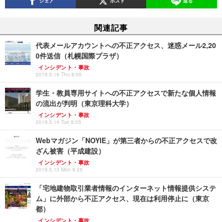
シェア
ポスト
送る
関連記事
代表メールアカウントへの不正アクセス、迷惑メール2,20
0件送信（札幌国際プラザ）
インシデント・事故
2019.5.16 Thu 8:05
学生・教員専用サイトへの不正アクセスで新たな個人情報
の流出が判明（東京理科大学）
インシデント・事故
2019.5.14 Tue 8:05
Webマガジン「NOYIE」が第三者からの不正アクセスで改
ざん被害（平成建設）
インシデント・事故
2019.5.13 Mon 9:25
「宅地建物取引業者情報のインターネット情報提供システ
ム」に外部から不正アクセス、現在は利用停止に（東京
都）
インシデント・事故