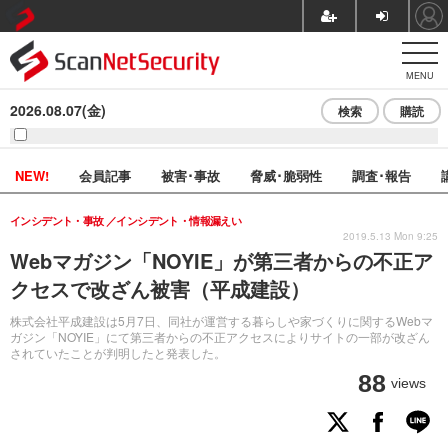
MENU
2026.08.07(金)
検索
購読
NEW!
会員記事
被害･事故
脅威･脆弱性
調査･報告
インシデント・事故
インシデント・情報漏えい
2019.5.13 Mon 9:25
Webマガジン「NOYIE」が第三者からの不正ア
クセスで改ざん被害（平成建設）
株式会社平成建設は5月7日、同社が運営する暮らしや家づくりに関するWebマ
ガジン「NOYIE」にて第三者からの不正アクセスによりサイトの一部が改ざん
されていたことが判明したと発表した。
88
views