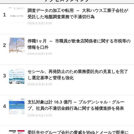
調査データの加工や転用 ～ 大和ハウス工業子会社が
受託した地盤調査業務で不適切行為
2026.8.5(水) 8:05
停職1ヶ月 ～ 市職員が飲食店関係者に関する市税等の
情報を口外
2026.8.6(木) 8:05
セシール、再発防止のため業務委託先の見直しを完了
し選定基準と管理も強化
2026.8.5(水) 8:05
支払対象は計 16.3 億円 ～ プルデンシャル・グルー
プ、社員の不適切金銭行為に関する補償進捗を発表
2026.8.4(火) 8:05
委託先やグループ会社の脅威をWebとメールで即座に