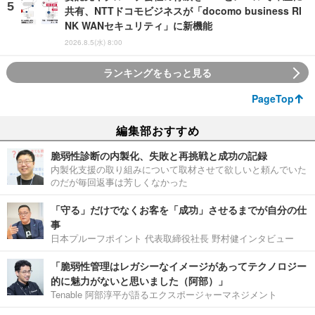
共有、NTTドコモビジネスが「docomo business RI
NK WANセキュリティ」に新機能
2026.8.5(水) 8:00
ランキングをもっと見る
PageTop
編集部おすすめ
脆弱性診断の内製化、失敗と再挑戦と成功の記録
内製化支援の取り組みについて取材させて欲しいと頼んでいた
のだが毎回返事は芳しくなかった
「守る」だけでなくお客を「成功」させるまでが自分の仕
事
日本プルーフポイント 代表取締役社長 野村健インタビュー
「脆弱性管理はレガシーなイメージがあってテクノロジー
的に魅力がないと思いました（阿部）」
Tenable 阿部淳平が語るエクスポージャーマネジメント