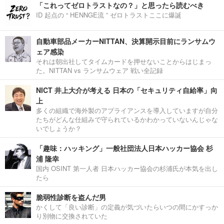
「これってゼロトラストなの？」と思ったら読むべき
ID 起点の “ HENNGE流 ” ゼロトラストここに爆誕
自動車部品メーカーNITTAN、決算開示目前にランサムウ
ェア感染
それは朝出社してタイムカードを押せないことからはじまっ
た。NITTAN vs ランサムウェア 戦い全記録
NICT 井上大介が考える 日本の「セキュリティ自給率」向
上
多くの組織で海外製のアプライアンスを導入していますが自分
たちがどんな仕組みで守られているかわかっていないんじゃな
いでしょうか？
「趣味：ハッキング」一般社団法人日本ハッカー協会 杉
浦 隆幸
国内 OSINT 第一人者 日本ハッカー協会の杉浦氏が本気を出し
たら
脆弱性診断を盗んだ男
かくして「良い診断」の定義が気づいたらいつの間にかすっか
り別物に交換されていた