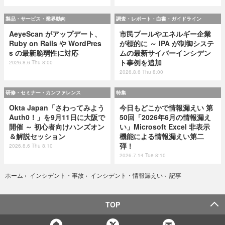
製品・サービス・業界動向
調査・レポート・白書・ガイドライン
AeyeScan がアップデート、
市民プールやエネルギー企業
Ruby on Rails や WordPres
が標的に ～ IPA が制御システ
s の最新脆弱性に対応
ムの最新サイバーインシデン
ト事例を追加
2026.8.6 Thu 8:00
2026.8.6 Thu 8:00
研修・セミナー・カンファレンス
特集
Okta Japan「さわってみよう
今日もどこかで情報漏えい 第
Auth0！」を9月11日に大阪で
50回「2026年6月の情報漏え
開催 ～ 初心者向けハンズオン
い」Microsoft Excel 非表示
＆解説セッション
機能による情報漏えい第二
弾！
2026.8.6 Thu 8:10
2026.7.14 Tue 8:10
記事
ホーム
›
インシデント・事故
›
インシデント・情報漏えい
›
TOP