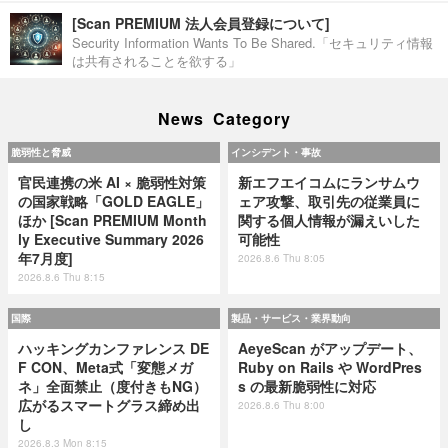
[Scan PREMIUM 法人会員登録について]
Security Information Wants To Be Shared.「セキュリティ情報
は共有されることを欲する」
News Category
脆弱性と脅威
インシデント・事故
官民連携の米 AI × 脆弱性対策
新エフエイコムにランサムウ
の国家戦略「GOLD EAGLE」
ェア攻撃、取引先の従業員に
ほか [Scan PREMIUM Month
関する個人情報が漏えいした
ly Executive Summary 2026
可能性
年7月度]
2026.8.6 Thu 8:05
2026.8.6 Thu 8:15
国際
製品・サービス・業界動向
ハッキングカンファレンス DE
AeyeScan がアップデート、
F CON、Meta式「変態メガ
Ruby on Rails や WordPres
ネ」全面禁止（度付きもNG）
s の最新脆弱性に対応
広がるスマートグラス締め出
2026.8.6 Thu 8:00
し
2026.8.3 Mon 8:15