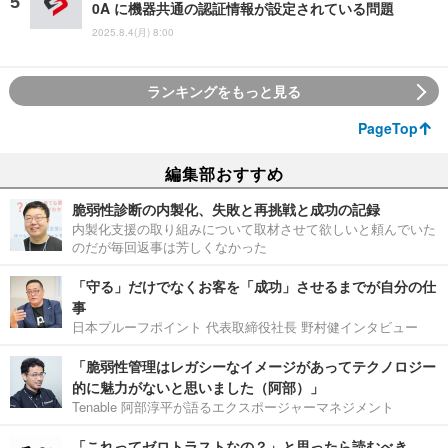
0A に機器共通の認証情報が設定されている問題
2025.8.4(月) 8:00
ランキングをもっと見る
PageTop
編集部おすすめ
脆弱性診断の内製化、失敗と再挑戦と成功の記録
内製化支援の取り組みについて取材させて欲しいと頼んでいた
のだが毎回返事は芳しくなかった
「守る」だけでなくお客を「成功」させるまでが自分の仕
事
日本プルーフポイント 代表取締役社長 野村健インタビュー
「脆弱性管理はレガシーなイメージがあってテクノロジー
的に魅力がないと思いました（阿部）」
Tenable 阿部淳平が語るエクスポージャーマネジメント
「これってゼロトラストなの？」と思ったら読むべき