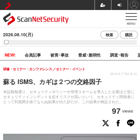
MENU
2026.08.10(月)
検索
購読
NEW!
会員記事
被害･事故
脅威･脆弱性
調査･報告
研修・セミナー・カンファレンス
セミナー・イベント
2019.5.7 Tue 8:10
蘇る ISMS、カギは２つの交絡因子
本誌既報通り、セキュリティポリシーや管理スキームを導入した企業ほど逆に
セキュリティインシデントを起すリスクが高いという、セキュリティ関係者に
とって到底聞き捨てならぬ結果が出た訳だが、この結果が検証された。
97
views