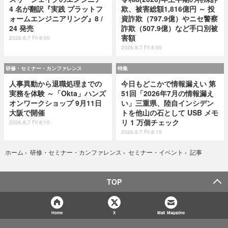
4 名が翻訳『実践 プラットフ
欺、被害総額1,816億円 ～ 投
ォームエンジニアリング』8 /
資詐欺（797.9億）やニセ警察
24 発売
詐欺（507.9億）など手口別被
害額
2026.8.7 Fri 8:00
2026.8.7 Fri 8:00
研修・セミナー・カンファレンス
特集
人事異動から退職処理までの
今日もどこかで情報漏えい 第
実務を体験 ～「Okta」ハンズ
51回「2026年7月の情報漏え
オンワークショップ 9月11日
い」三重県、陸自インシデン
大阪で開催
トを他山の石として USB メモ
リ 1 万個チェック
2026.8.7 Fri 8:10
2026.8.7 Fri 8:15
記事
ホーム
›
研修・セミナー・カンファレンス
›
セミナー・イベント
›
TOP
Home
X
Mail Magazine