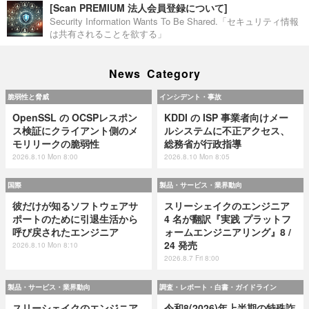
[Scan PREMIUM 法人会員登録について]
Security Information Wants To Be Shared.「セキュリティ情報
は共有されることを欲する」
News Category
脆弱性と脅威
インシデント・事故
OpenSSL の OCSPレスポン
KDDI の ISP 事業者向けメー
ス検証にクライアント側のメ
ルシステムに不正アクセス、
モリリークの脆弱性
総務省が行政指導
2026.8.10 Mon 8:00
2026.8.10 Mon 8:05
国際
製品・サービス・業界動向
彼だけが知るソフトウェアサ
スリーシェイクのエンジニア
ポートのために引退生活から
4 名が翻訳『実践 プラットフ
呼び戻されたエンジニア
ォームエンジニアリング』8 /
24 発売
2026.8.10 Mon 8:10
2026.8.7 Fri 8:00
製品・サービス・業界動向
調査・レポート・白書・ガイドライン
スリーシェイクのエンジニア
令和8(2026)年上半期の特殊詐