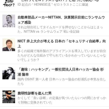
ID 起点の “ HENNGE流 ” ゼロトラストここに爆誕
自動車部品メーカーNITTAN、決算開示目前にランサムウ
ェア感染
それは朝出社してタイムカードを押せないことからはじまっ
た。NITTAN vs ランサムウェア 戦い全記録
NICT 井上大介が考える 日本の「セキュリティ自給率」向
上
多くの組織で海外製のアプライアンスを導入していますが自分
たちがどんな仕組みで守られているかわかっていないんじゃな
いでしょうか？
「趣味：ハッキング」一般社団法人日本ハッカー協会 杉
浦 隆幸
国内 OSINT 第一人者 日本ハッカー協会の杉浦氏が本気を出し
たら
脆弱性診断を盗んだ男
かくして「良い診断」の定義が気づいたらいつの間にかすっか
り別物に交換されていた