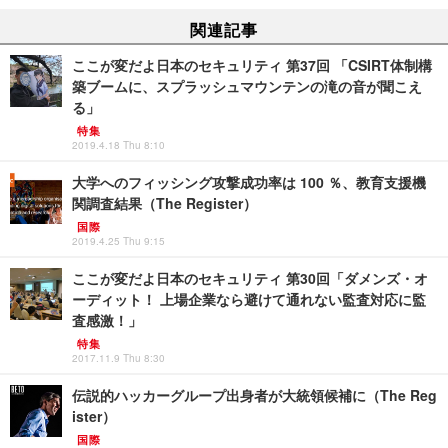
関連記事
ここが変だよ日本のセキュリティ 第37回 「CSIRT体制構
築ブームに、スプラッシュマウンテンの滝の音が聞こえ
る」
特集
2019.4.18 Thu 8:10
大学へのフィッシング攻撃成功率は 100 ％、教育支援機
関調査結果（The Register）
国際
2019.4.25 Thu 9:15
ここが変だよ日本のセキュリティ 第30回「ダメンズ・オ
ーディット！ 上場企業なら避けて通れない監査対応に監
査感激！」
特集
2017.11.9 Thu 8:30
伝説的ハッカーグループ出身者が大統領候補に（The Reg
ister）
国際