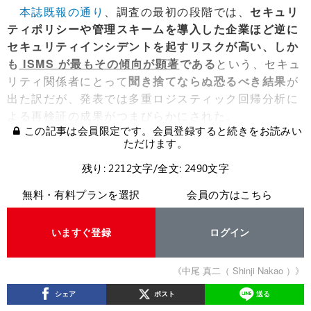
本誌既報の通り
、調査の最初の段階では、
セキュリ
ティポリシーや管理スキームを導入した企業ほど逆に
セキュリティインシデントを起すリスクが高い、しか
も
ISMS が最もその傾向が顕著
である
という、セキュ
リティ関係者にとって
聞き捨てならぬ恐るべき結果
が
出た訳だが、発表では多重ロジスティック回帰分析に
よる再検証の成果がつまびらかにされた。
この記事は会員限定です。会員登録すると続きをお読みい
ただけます。
残り: 2212文字/全文: 2490文字
無料・有料プランを選択
会員の方はこちら
いますぐ登録
ログイン
《中尾 真二（ Shinji Nakao ）》
シェア
ポスト
送る