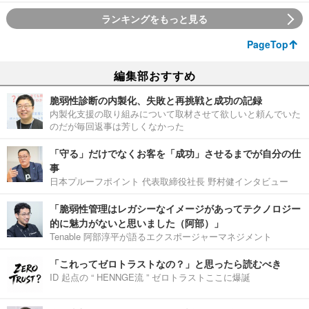
ランキングをもっと見る
PageTop
編集部おすすめ
脆弱性診断の内製化、失敗と再挑戦と成功の記録
内製化支援の取り組みについて取材させて欲しいと頼んでいた
のだが毎回返事は芳しくなかった
「守る」だけでなくお客を「成功」させるまでが自分の仕
事
日本プルーフポイント 代表取締役社長 野村健インタビュー
「脆弱性管理はレガシーなイメージがあってテクノロジー
的に魅力がないと思いました（阿部）」
Tenable 阿部淳平が語るエクスポージャーマネジメント
「これってゼロトラストなの？」と思ったら読むべき
ID 起点の “ HENNGE流 ” ゼロトラストここに爆誕