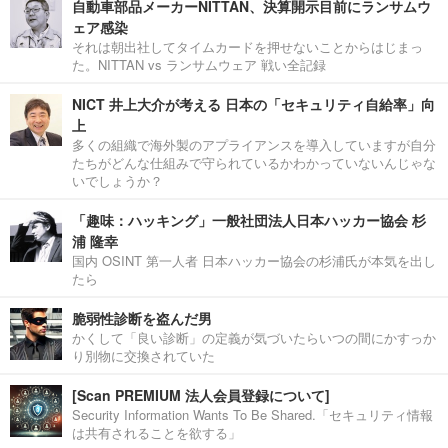
自動車部品メーカーNITTAN、決算開示目前にランサムウ
ェア感染
それは朝出社してタイムカードを押せないことからはじまっ
た。NITTAN vs ランサムウェア 戦い全記録
NICT 井上大介が考える 日本の「セキュリティ自給率」向
上
多くの組織で海外製のアプライアンスを導入していますが自分
たちがどんな仕組みで守られているかわかっていないんじゃな
いでしょうか？
「趣味：ハッキング」一般社団法人日本ハッカー協会 杉
浦 隆幸
国内 OSINT 第一人者 日本ハッカー協会の杉浦氏が本気を出し
たら
脆弱性診断を盗んだ男
かくして「良い診断」の定義が気づいたらいつの間にかすっか
り別物に交換されていた
[Scan PREMIUM 法人会員登録について]
Security Information Wants To Be Shared.「セキュリティ情報
は共有されることを欲する」