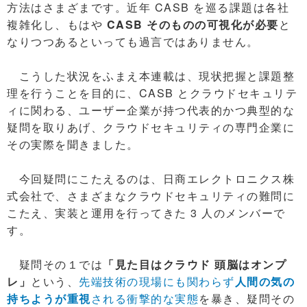
方法はさまざまです。近年 CASB を巡る課題は各社
複雑化し、もはや
CASB そのものの可視化が必要
と
なりつつあるといっても過言ではありません。
こうした状況をふまえ本連載は、現状把握と課題整
理を行うことを目的に、CASB とクラウドセキュリテ
ィに関わる、ユーザー企業が持つ代表的かつ典型的な
疑問を取りあげ、クラウドセキュリティの専門企業に
その実際を聞きました。
今回疑問にこたえるのは、日商エレクトロニクス株
式会社で、さまざまなクラウドセキュリティの難問に
こたえ、実装と運用を行ってきた 3 人のメンバーで
す。
疑問その１では
「見た目はクラウド 頭脳はオンプ
レ」
という、
先端技術の現場にも関わらず
人間の気の
持ちようが重視
される衝撃的な実態
を暴き、疑問その