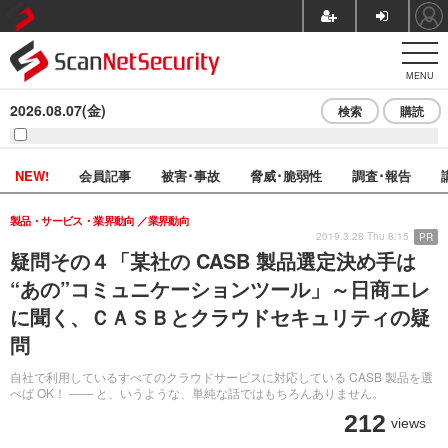
MENU
2026.08.07(金)
検索
購読
NEW!
会員記事
被害･事故
脅威･脆弱性
調査･報告
製品・サービス・業界動向
業界動向
2019.3.28 Thu 8:15
PR
疑問その４「某社の CASB 製品選定決め手は
“あの”コミュニケーションツール」～日商エレ
に聞く、ＣＡＳＢとクラウドセキュリティの疑
問
自社で利用しているすべてのクラウドサービスに対応している CASB 製品を選
べば OK！ ―― と、いうような、単純な話ではもちろんありません。
212
views