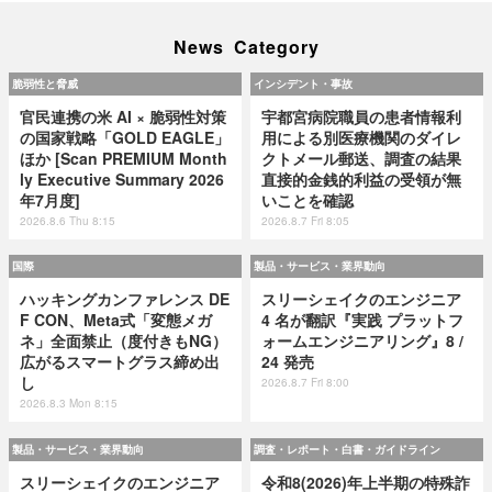
News Category
脆弱性と脅威
インシデント・事故
官民連携の米 AI × 脆弱性対策
宇都宮病院職員の患者情報利
の国家戦略「GOLD EAGLE」
用による別医療機関のダイレ
ほか [Scan PREMIUM Month
クトメール郵送、調査の結果
ly Executive Summary 2026
直接的金銭的利益の受領が無
年7月度]
いことを確認
2026.8.6 Thu 8:15
2026.8.7 Fri 8:05
国際
製品・サービス・業界動向
ハッキングカンファレンス DE
スリーシェイクのエンジニア
F CON、Meta式「変態メガ
4 名が翻訳『実践 プラットフ
ネ」全面禁止（度付きもNG）
ォームエンジニアリング』8 /
広がるスマートグラス締め出
24 発売
し
2026.8.7 Fri 8:00
2026.8.3 Mon 8:15
製品・サービス・業界動向
調査・レポート・白書・ガイドライン
スリーシェイクのエンジニア
令和8(2026)年上半期の特殊詐