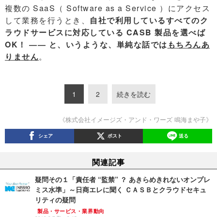
複数の SaaS（ Software as a Service ）にアクセス
して業務を行うとき、
自社で利用しているすべてのク
ラウドサービスに対応している CASB 製品を選べば
OK！ ―― と、いうような、単純な話では
もちろんあ
りません
。
1
2
続きを読む
《株式会社イメージズ・アンド・ワーズ 鳴海まや子》
シェア
ポスト
送る
関連記事
疑問その１「責任者 “監禁” ？ あきらめきれないオンプレ
ミス水準」～日商エレに聞く ＣＡＳＢとクラウドセキュ
リティの疑問
製品・サービス・業界動向