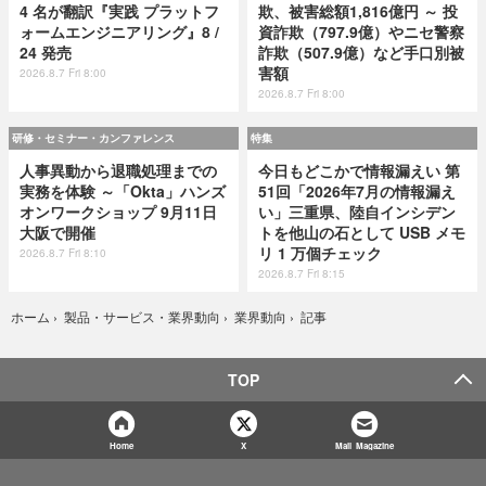
4 名が翻訳『実践 プラットフ
欺、被害総額1,816億円 ～ 投
ォームエンジニアリング』8 /
資詐欺（797.9億）やニセ警察
24 発売
詐欺（507.9億）など手口別被
害額
2026.8.7 Fri 8:00
2026.8.7 Fri 8:00
研修・セミナー・カンファレンス
特集
人事異動から退職処理までの
今日もどこかで情報漏えい 第
実務を体験 ～「Okta」ハンズ
51回「2026年7月の情報漏え
オンワークショップ 9月11日
い」三重県、陸自インシデン
大阪で開催
トを他山の石として USB メモ
リ 1 万個チェック
2026.8.7 Fri 8:10
2026.8.7 Fri 8:15
記事
ホーム
›
製品・サービス・業界動向
›
業界動向
›
TOP
Home
X
Mail Magazine