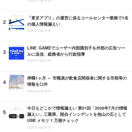
2026.8.7(金) 8:05
「東京アプリ」の運営に係るコールセンター業務で1名
の個人情報漏えい
2026.8.7(金) 8:05
LINE GAMEでユーザー内部識別子を外部の広告ツー
ルに送信、総務省から行政指導
2026.8.7(金) 8:05
停職1ヶ月 ～ 市職員が飲食店関係者に関する市税等の
情報を口外
2026.8.6(木) 8:05
今日もどこかで情報漏えい 第51回「2026年7月の情報
漏えい」三重県、陸自インシデントを他山の石として
USB メモリ 1 万個チェック
2026.8.7(金) 8:15