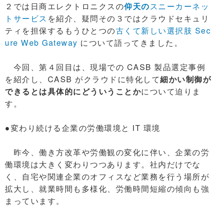
２では日商エレクトロニクスの
仰天の
スニーカーネッ
トサービス
を紹介、疑問その３ではクラウドセキュリ
ティを担保するもうひとつの
古くて新しい選択肢 Sec
ure Web Gateway
について語ってきました。
今回、第４回目は、現場での CASB 製品選定事例
を紹介し、CASB がクラウドに特化して
細かい制御が
できるとは具体的にどういうことか
について迫りま
す。
●変わり続ける企業の労働環境と IT 環境
昨今、働き方改革や労働観の変化に伴い、企業の労
働環境は大きく変わりつつあります。社内だけでな
く、自宅や関連企業のオフィスなど業務を行う場所が
拡大し、就業時間も多様化、労働時間短縮の傾向も強
まっています。