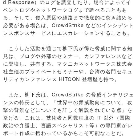
d Response）のログを調査したり、場合によってイ
ベントログやネットワークログまで調べることもあ
る。そして、侵入原因や経路まで徹底的に突き詰める
必要がある場合は、CrowdStrike などのインシデント
レスポンスサービスにエスカレーションすることも。
こうした活動を通じて柳下氏が得た脅威に関する知
見は、ブログや外部のセミナー、カンファレンスなど
に登壇し、共有する。マクニカネットワークス株式会
社主催のプライベートセミナーや、台湾の名門セキュ
リティカンファレンス HITCON 登壇歴も持つ。
また、柳下氏は、CrowdStrike の脅威インテリジェ
ンスの特長として、「世界中の脅威動向について、攻
撃の背景などについても詳しく解説されている点」を
挙げる。これは、技術者と同数程度の IT 以外（国際
政治や弁護士、言語スペシャリスト等）の専門家がレ
ポート作成に携わっているからこそ可能なことだ。