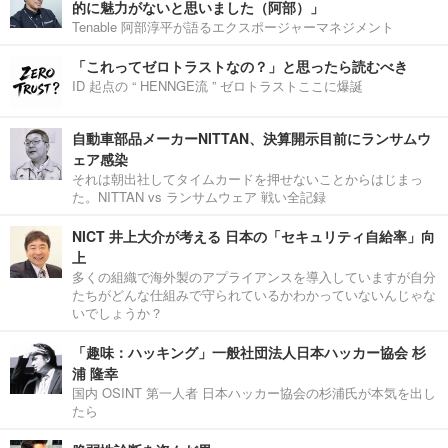
的に魅力がないと思いました（阿部）」
Tenable 阿部淳平が語るエクスポージャーマネジメント
「これってゼロトラストなの？」と思ったら読むべき
ID 起点の “ HENNGE流 ” ゼロトラストここに爆誕
自動車部品メーカーNITTAN、決算開示目前にランサムウ
ェア感染
それは朝出社してタイムカードを押せないことからはじまっ
た。NITTAN vs ランサムウェア 戦い全記録
NICT 井上大介が考える 日本の「セキュリティ自給率」向
上
多くの組織で海外製のアプライアンスを導入していますが自分
たちがどんな仕組みで守られているかわかっていないんじゃな
いでしょうか？
「趣味：ハッキング」一般社団法人日本ハッカー協会 杉
浦 隆幸
国内 OSINT 第一人者 日本ハッカー協会の杉浦氏が本気を出し
たら