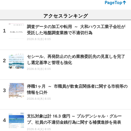
PageTop
アクセスランキング
調査データの加工や転用 ～ 大和ハウス工業子会社が
受託した地盤調査業務で不適切行為
2026.8.5(水) 8:05
セシール、再発防止のため業務委託先の見直しを完了
し選定基準と管理も強化
2026.8.5(水) 8:05
停職1ヶ月 ～ 市職員が飲食店関係者に関する市税等の
情報を口外
2026.8.6(木) 8:05
支払対象は計 16.3 億円 ～ プルデンシャル・グルー
プ、社員の不適切金銭行為に関する補償進捗を発表
2026.8.4(火) 8:05