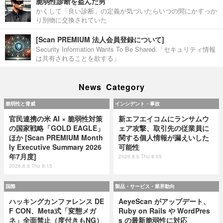
脆弱性診断を盗んだ男
かくして「良い診断」の定義が気づいたらいつの間にかすっか
り別物に交換されていた
[Scan PREMIUM 法人会員登録について]
Security Information Wants To Be Shared.「セキュリティ情報
は共有されることを欲する」
News Category
脆弱性と脅威
インシデント・事故
官民連携の米 AI × 脆弱性対策
新エフエイコムにランサムウ
の国家戦略「GOLD EAGLE」
ェア攻撃、取引先の従業員に
ほか [Scan PREMIUM Month
関する個人情報が漏えいした
ly Executive Summary 2026
可能性
年7月度]
2026.8.6 Thu 8:05
2026.8.6 Thu 8:15
国際
製品・サービス・業界動向
ハッキングカンファレンス DE
AeyeScan がアップデート、
F CON、Meta式「変態メガ
Ruby on Rails や WordPres
ネ」全面禁止（度付きもNG）
s の最新脆弱性に対応