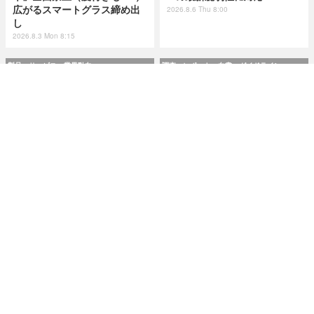
広がるスマートグラス締め出
2026.8.6 Thu 8:00
し
2026.8.3 Mon 8:15
製品・サービス・業界動向
調査・レポート・白書・ガイドライン
AeyeScan がアップデート、
市民プールやエネルギー企業
Ruby on Rails や WordPres
が標的に ～ IPA が制御システ
s の最新脆弱性に対応
ムの最新サイバーインシデン
ト事例を追加
2026.8.6 Thu 8:00
2026.8.6 Thu 8:00
研修・セミナー・カンファレンス
特集
Okta Japan「さわってみよう
今日もどこかで情報漏えい 第
Auth0！」を9月11日に大阪で
50回「2026年6月の情報漏え
開催 ～ 初心者向けハンズオン
い」Microsoft Excel 非表示
＆解説セッション
機能による情報漏えい第二
弾！
2026.8.6 Thu 8:10
2026.7.14 Tue 8:10
記事
ホーム
›
製品・サービス・業界動向
›
新製品・新サービス
›