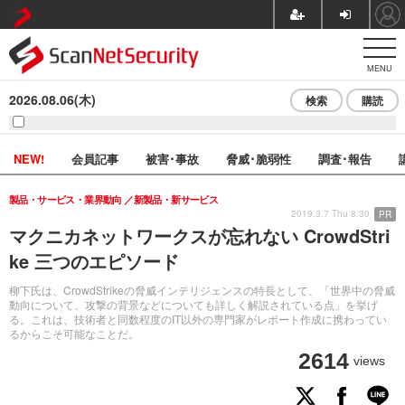
MENU
2026.08.06(木)
検索
購読
NEW!
会員記事
被害･事故
脅威･脆弱性
調査･報告
製品・サービス・業界動向
新製品・新サービス
2019.3.7 Thu 8:30
PR
マクニカネットワークスが忘れない CrowdStri
ke 三つのエピソード
柳下氏は、CrowdStrikeの脅威インテリジェンスの特長として、「世界中の脅威
動向について、攻撃の背景などについても詳しく解説されている点」を挙げ
る。これは、技術者と同数程度のIT以外の専門家がレポート作成に携わってい
るからこそ可能なことだ。
2614
views