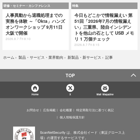
研修・セミナー・カンファレンス
特集
人事異動から退職処理までの
今日もどこかで情報漏えい 第
実務を体験 ～「Okta」ハンズ
51回「2026年7月の情報漏え
オンワークショップ 9月11日
い」三重県、陸自インシデン
大阪で開催
トを他山の石として USB メモ
リ 1 万個チェック
2026.8.7 Fri 8:10
2026.8.7 Fri 8:15
記事
ホーム
›
製品・サービス・業界動向
›
新製品・新サービス
›
TOP
Home
X
Mail Magazine
お問合せ
広告掲載
会社概要
特定商取引法に基づく表記
個人情報保護方針
ScanNetSecurity は、株式会社イード（東証グロース上
場）の運営するサービスです。