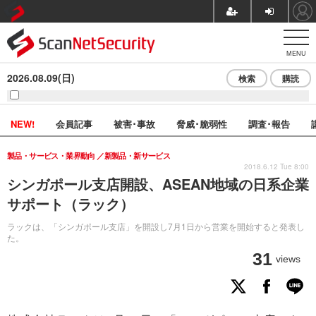
MENU
2026.08.09(日)
検索
購読
NEW!
会員記事
被害･事故
脅威･脆弱性
調査･報告
製品・サービス・業界動向
新製品・新サービス
2018.6.12 Tue 8:00
シンガポール支店開設、ASEAN地域の日系企業
サポート（ラック）
ラックは、「シンガポール支店」を開設し7月1日から営業を開始すると発表し
た。
31
views