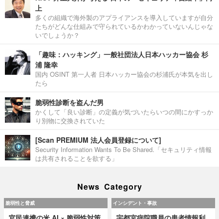
上
多くの組織で海外製のアプライアンスを導入していますが自分
たちがどんな仕組みで守られているかわかっていないんじゃな
いでしょうか？
「趣味：ハッキング」一般社団法人日本ハッカー協会 杉
浦 隆幸
国内 OSINT 第一人者 日本ハッカー協会の杉浦氏が本気を出し
たら
脆弱性診断を盗んだ男
かくして「良い診断」の定義が気づいたらいつの間にかすっか
り別物に交換されていた
[Scan PREMIUM 法人会員登録について]
Security Information Wants To Be Shared.「セキュリティ情報
は共有されることを欲する」
News Category
脆弱性と脅威
インシデント・事故
官民連携の米 AI × 脆弱性対策
宇都宮病院職員の患者情報利