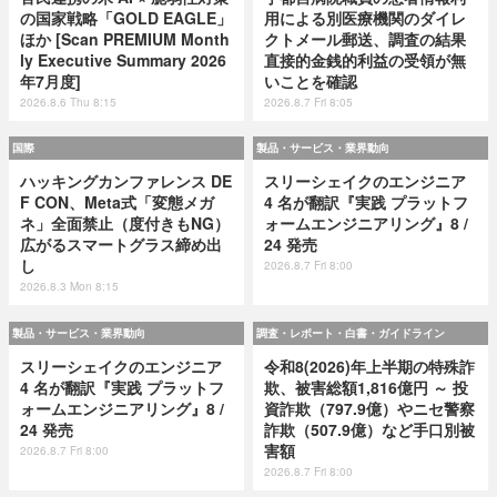
の国家戦略「GOLD EAGLE」
用による別医療機関のダイレ
ほか [Scan PREMIUM Month
クトメール郵送、調査の結果
ly Executive Summary 2026
直接的金銭的利益の受領が無
年7月度]
いことを確認
2026.8.6 Thu 8:15
2026.8.7 Fri 8:05
国際
製品・サービス・業界動向
ハッキングカンファレンス DE
スリーシェイクのエンジニア
F CON、Meta式「変態メガ
4 名が翻訳『実践 プラットフ
ネ」全面禁止（度付きもNG）
ォームエンジニアリング』8 /
広がるスマートグラス締め出
24 発売
し
2026.8.7 Fri 8:00
2026.8.3 Mon 8:15
製品・サービス・業界動向
調査・レポート・白書・ガイドライン
スリーシェイクのエンジニア
令和8(2026)年上半期の特殊詐
4 名が翻訳『実践 プラットフ
欺、被害総額1,816億円 ～ 投
ォームエンジニアリング』8 /
資詐欺（797.9億）やニセ警察
24 発売
詐欺（507.9億）など手口別被
害額
2026.8.7 Fri 8:00
2026.8.7 Fri 8:00