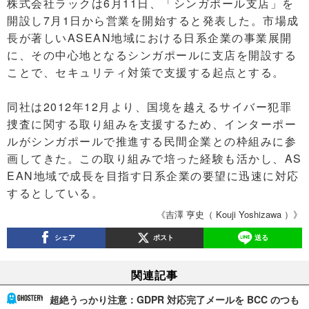
株式会社ラックは6月11日、「シンガポール支店」を
開設し7月1日から営業を開始すると発表した。市場成
長が著しいASEAN地域における日系企業の事業展開
に、その中心地となるシンガポールに支店を開設する
ことで、セキュリティ対策で支援する起点とする。
同社は2012年12月より、国境を越えるサイバー犯罪
捜査に関する取り組みを支援するため、インターポー
ルがシンガポールで推進する民間企業との枠組みに参
画してきた。この取り組みで培った経験も活かし、AS
EAN地域で成長を目指す日系企業の要望に迅速に対応
するとしている。
《吉澤 亨史（ Kouji Yoshizawa ）》
シェア
ポスト
送る
関連記事
超絶うっかり注意：GDPR 対応完了メールを BCC のつも