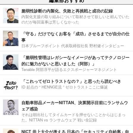
編集部おすすめ
脆弱性診断の内製化、失敗と再挑戦と成功の記録
内製化支援の取り組みについて取材させて欲しいと頼んでいた
のだが毎回返事は芳しくなかった
「守る」だけでなくお客を「成功」させるまでが自分の仕
事
日本プルーフポイント 代表取締役社長 野村健インタビュー
「脆弱性管理はレガシーなイメージがあってテクノロジー
的に魅力がないと思いました（阿部）」
Tenable 阿部淳平が語るエクスポージャーマネジメント
「これってゼロトラストなの？」と思ったら読むべき
ID 起点の “ HENNGE流 ” ゼロトラストここに爆誕
自動車部品メーカーNITTAN、決算開示目前にランサムウ
ェア感染
それは朝出社してタイムカードを押せないことからはじまっ
た。NITTAN vs ランサムウェア 戦い全記録
NICT 井上大介が考える 日本の「セキュリティ自給率」向