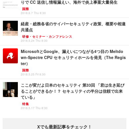
りで CC 送信し情報漏えい、海外で炎上事案大量発生
国際
2018.6.7 Thu 8:30
経産・総務各省のサイバーセキュリティ政策、概要や相違
共通点
研修・セミナー・カンファレンス
2018.5.24 Thu 8:30
MicrosoftとGoogle、漏えいにつながる4つ目の Meltdo
wn-Spectre CPU セキュリティホールを発見（The Regis
ter）
国際
2018.5.25 Fri 8:30
ここが変だよ日本のセキュリティ 第33回 「君は生き延び
ることができるか！？ セキュリティの半分は信頼で出来
ている」
特集
2018.5.17 Thu 8:30
Xでも最新記事をチェック！