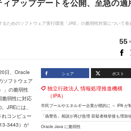
ュリティアップデートを公開、至急の適
を実行するためのソフトウェア実行環境「JRE」の脆弱性対策について発
55
v
日、Oracle
シェア
ポスト
めのソフトウェア
独立行政法人 情報処理推進機構
ent）」の脆弱性
（IPA）
が同脆弱性に対応
。JREには、
されコンピュー
-3443）が
Oracle Java に脆弱性