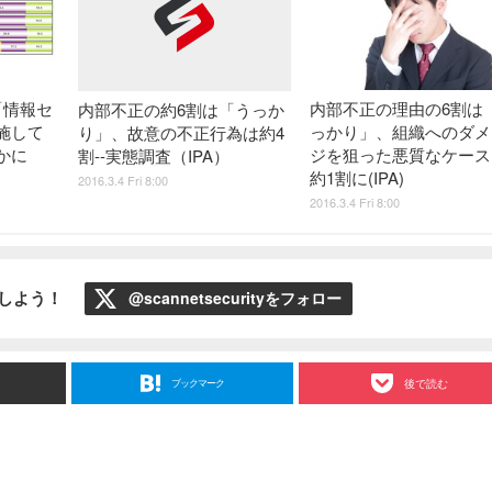
「情報セ
内部不正の理由の6割は
内部不正の約6割は「うっか
施して
っかり」、組織へのダメ
り」、故意の不正行為は約4
かに
ジを狙った悪質なケース
割--実態調査（IPA）
約1割に(IPA)
2016.3.4 Fri 8:00
2016.3.4 Fri 8:00
ローしよう！
@scannetsecurityをフォロー
ブックマーク
後で読む