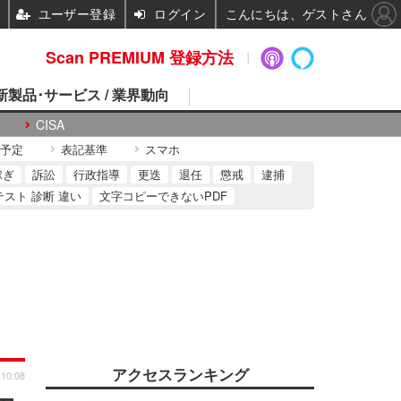
ユーザー登録
ログイン
こんにちは、ゲストさん
Scan PREMIUM 登録方法
 新製品･サービス / 業界動向
CISA
予定
表記基準
スマホ
稼ぎ
訴訟
行政指導
更迭
退任
懲戒
逮捕
テスト 診断 違い
文字コピーできないPDF
アクセスランキング
 10:08