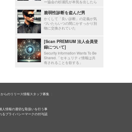
ー協会の杉浦氏が本気を出したら
脆弱性診断を盗んだ男
かくして「良い診断」の定義が気
づいたらいつの間にかすっかり別
物に交換されていた
[Scan PREMIUM 法人会員登
録について]
Security Information Wants To Be
Shared.「セキュリティ情報は共
有されることを欲する」
ドからのリリース情報
スタッフ募集
個人情報の適切な取扱いを行う事
れるプライバシーマークの付与認