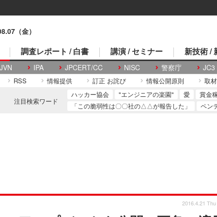
.08.07（金）
調査レポート / 白書
講演 / セミナー
新技術 /
JVN
IPA
JPCERT/CC
NISC
警察庁
JC3
RSS
情報提供
訂正 お詫び
情報公開原則
取材
ハッカー協会
"エンジニアの楽園"
愛
賞金
注目検索ワード
「この脆弱性は〇〇社の△△が報告した」
ペン
2016.4.21 Thu