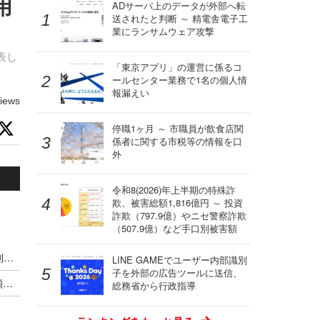
用
ADサーバ上のデータが外部へ転
送されたと判断 ～ 精電舎電子工
業にランサムウェア攻撃
表し
「東京アプリ」の運営に係るコ
ールセンター業務で1名の個人情
報漏えい
iews
停職1ヶ月 ～ 市職員が飲食店関
係者に関する市税等の情報を口
外
令和8(2026)年上半期の特殊詐
欺、被害総額1,816億円 ～ 投資
詐欺（797.9億）やニセ警察詐欺
（507.9億）など手口別被害額
市民プールやエネルギー企業が標的に ～ IPA が制御システムの最新サイバーインシデント事例を追加
LINE GAMEでユーザー内部識別
子を外部の広告ツールに送信、
「偽警告」相談が再び急増 容疑者検挙後も増加傾向が続く ～ 2026年第2四半期 IPA 情報セキュリティ安心相談窓口の相談状況
総務省から行政指導