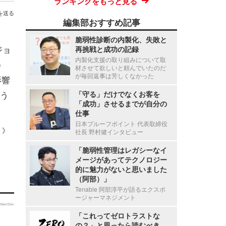
ランキングをもっと見る
を送る
編集部おすすめ記事
脆弱性診断の内製化、失敗と
ジョ
再挑戦と成功の記録
内製化支援の取り組みについて取
e
材させて欲しいと頼んでいたのだ
が毎回返事は芳しくなかった
影響
う
「守る」だけでなくお客を
「成功」させるまでが自分の
仕事
日本プルーフポイント 代表取締役
 ）》
社長 野村健インタビュー
「脆弱性管理はレガシーなイ
メージがあってテクノロジー
的に魅力がないと思いました
（阿部）」
Tenable 阿部淳平が語るエクスポ
ージャーマネジメント
「これってゼロトラストな
の？」と思ったら読むべき