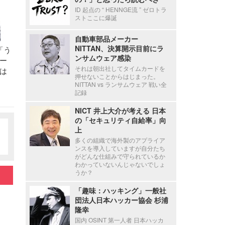
ID 起点の “ HENNGE流 ” ゼロトラ
ストここに爆誕
自動車部品メーカー
NITTAN、決算開示目前にラ
「う
ンサムウェア感染
ー
それは朝出社してタイムカードを
は
押せないことからはじまった。
NITTAN vs ランサムウェア 戦い全
記録
NICT 井上大介が考える 日本
の「セキュリティ自給率」向
上
多くの組織で海外製のアプライア
ンスを導入していますが自分たち
がどんな仕組みで守られているか
わかっていないんじゃないでしょ
うか？
「趣味：ハッキング」一般社
団法人日本ハッカー協会 杉浦
隆幸
国内 OSINT 第一人者 日本ハッカ