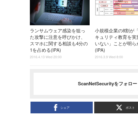
ランサムウェア感染を狙っ
小規模企業の8割が
た攻撃に注意を呼びかけ、
キュリティ教育を実
スマホに関する相談も4分の
いない」ことが明ら
1を占める(IPA)
(IPA)
2016.4.13 Wed 20:00
2016.3.9 Wed 8:00
ScanNetSecurityをフォ
シェア
ポスト