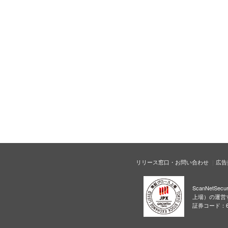
リリース窓口・お問い合わせ
広告
ScanNetS
上場）の運営
証券コード：6