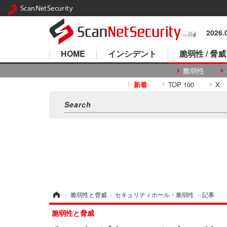
ScanNetSecurity
2026
HOME
インシデント
脆弱性 / 脅威
脆弱性
新着
TOP 100
X
ホーム
›
脆弱性と脅威
›
セキュリティホール・脆弱性
›
記事
脆弱性と脅威