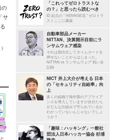
「これってゼロトラストな
術の
の？」と思ったら読むべき
ID 起点の “ HENNGE流 ” ゼロトラ
「サ
ストここに爆誕
る
自動車部品メーカー
NITTAN、決算開示目前にラ
ンサムウェア感染
 ）》
それは朝出社してタイムカードを
押せないことからはじまった。
NITTAN vs ランサムウェア 戦い全
記録
NICT 井上大介が考える 日本
の「セキュリティ自給率」向
上
多くの組織で海外製のアプライア
ンスを導入していますが自分たち
がどんな仕組みで守られているか
わかっていないんじゃないでしょ
うか？
「趣味：ハッキング」一般社
団法人日本ハッカー協会 杉浦
と
隆幸