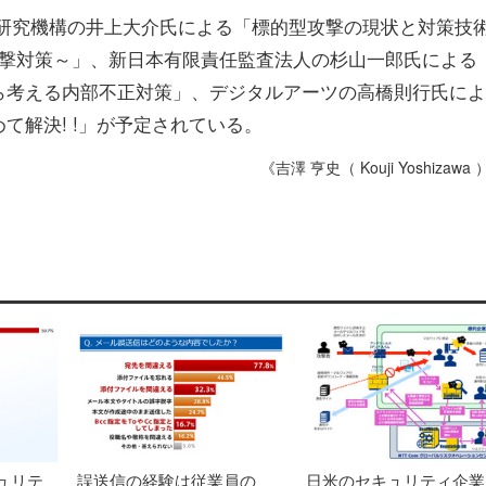
信研究機構の井上大介氏による「標的型攻撃の現状と対策技
型攻撃対策～」、新日本有限責任監査法人の杉山一郎氏による
ら考える内部不正対策」、デジタルアーツの高橋則行氏によ
て解決! !」が予定されている。
《吉澤 亨史（ Kouji Yoshizawa
ュリテ
誤送信の経験は従業員の
日米のセキュリティ企業