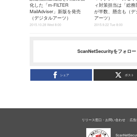
化した「m-FILTER
ィ対策担当は「総務
MailAdviser」新版を発売
が半数、懸念も（デ
（デジタルアーツ）
アーツ）
2015.10.28 Wed 8:00
2015.9.22 Tue 8:00
ScanNetSecurityをフォ
シェア
ポスト
リリース窓口・お問い合わせ
広告
ScanNetS