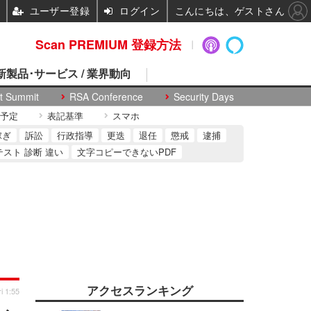
ユーザー登録
ログイン
こんにちは、ゲストさん
Scan PREMIUM 登録方法
 新製品･サービス / 業界動向
t Summit
RSA Conference
Security Days
予定
表記基準
スマホ
稼ぎ
訴訟
行政指導
更迭
退任
懲戒
逮捕
テスト 診断 違い
文字コピーできないPDF
アクセスランキング
i 1:55