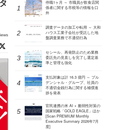
タ
停職1ヶ月 ～ 市職員が飲食店関
係者に関する市税等の情報を口
外
調査データの加工や転用 ～ 大和
ハウス工業子会社が受託した地
iews
盤調査業務で不適切行為
セシール、再発防止のため業務
委託先の見直しを完了し選定基
準と管理も強化
支払対象は計 16.3 億円 ～ プル
デンシャル・グループ、社員の
不適切金銭行為に関する補償進
捗を発表
官民連携の米 AI × 脆弱性対策の
国家戦略「GOLD EAGLE」ほか
[Scan PREMIUM Monthly
Executive Summary 2026年7月
度]