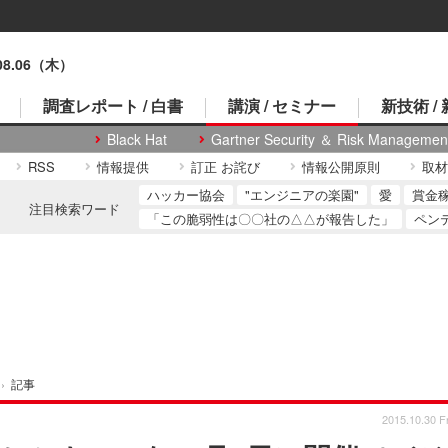
.08.06（木）
調査レポート / 白書
講演 / セミナー
新技術 /
Black Hat
Gartner Security ＆ Risk Managemen
RSS
情報提供
訂正 お詫び
情報公開原則
取材
ハッカー協会
"エンジニアの楽園"
愛
賞金
注目検索ワード
「この脆弱性は〇〇社の△△が報告した」
ペン
›
記事
2015.10.30 Fr