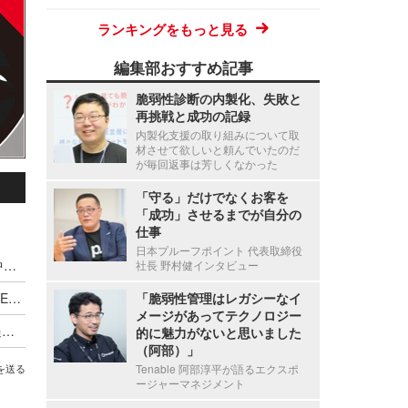
ランキングをもっと見る
編集部おすすめ記事
脆弱性診断の内製化、失敗と
再挑戦と成功の記録
内製化支援の取り組みについて取
材させて欲しいと頼んでいたのだ
が毎回返事は芳しくなかった
「守る」だけでなくお客を
「成功」させるまでが自分の
仕事
日本プルーフポイント 代表取締役
千葉県市原市の児童生徒に「i-フィルター 10 小中学生版」を無償提供
社長 野村健インタビュー
デジタルアーツ、認証プラットフォーム「a-FILTER」提供
「脆弱性管理はレガシーなイ
メージがあってテクノロジー
2025 年は過去最多を更新 ～ デジタルアーツ、過去 3 年分の国内セキュリティインシデントを集計
的に魅力がないと思いました
（阿部）」
Tenable 阿部淳平が語るエクスポ
を送る
ージャーマネジメント