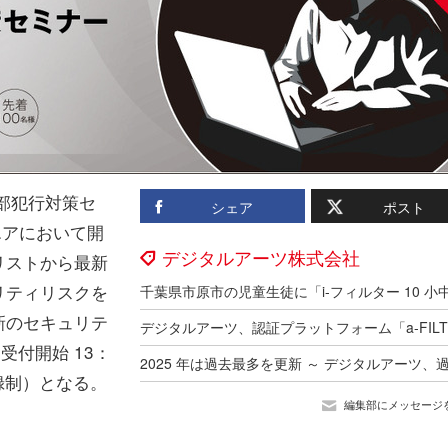
部犯行対策セ
シェア
ポスト
エアにおいて開
デジタルアーツ株式会社
リストから最新
リティリスクを
新のセキュリテ
受付開始 13：
録制）となる。
編集部にメッセージ