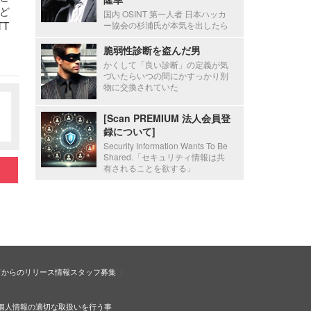
ど
国内 OSINT 第一人者 日本ハッカ
T
ー協会の杉浦氏が本気を出したら
脆弱性診断を盗んだ男
かくして「良い診断」の定義が気
づいたらいつの間にかすっかり別
物に交換されていた
[Scan PREMIUM 法人会員登
録について]
Security Information Wants To Be
Shared.「セキュリティ情報は共
有されることを欲する」
ドからのリリース情報
スタッフ募集
個人情報の適切な取扱いを行う事