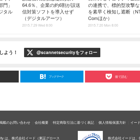
部門」
64.6％、企業の約6割が誤送
の連携で、標的型攻撃な
ジタル
信対策ソフトを導入せず
を素早く検知し遮断（NT
（デジタルアーツ）
Comほか）
2015.7.29 Wed 8:00
2015.7.20 Mon 8:00
ローしよう！
@scannetsecurityをフォロー
ブックマーク
後で読む
掲載のお問い合わせ
会社概要
特定商取引法に基づく表記
個人情報保護方針
イー
ecurity は、株式会社イード（東証グロース
株式会社イードは、