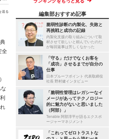
ランキングをもっと見る
を送る
編集部おすすめ記事
脆弱性診断の内製化、失敗と
再挑戦と成功の記録
内製化支援の取り組みについて取
典
材させて欲しいと頼んでいたのだ
が毎回返事は芳しくなかった
安全
「守る」だけでなくお客を
「成功」させるまでが自分の
仕事
日本プルーフポイント 代表取締役
K）
社長 野村健インタビュー
あな
「脆弱性管理はレガシーなイ
利
メージがあってテクノロジー
的に魅力がないと思いました
れ
（阿部）」
Tenable 阿部淳平が語るエクスポ
ージャーマネジメント
「これってゼロトラストな
の？」と思ったら読むべき