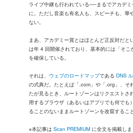
ライブ中継も行われている──まるでアカデミ
に。ただし音楽も有名人も、スピーチも、華
ない。
まあ、アカデミー賞とはほとんど正反対だと
は年 4 回開催されており、基本的には「そこ
を確保している。
それは、
ウェブのロードマップ
である
DNS 
の式典だ。たとえば「.com」や「.org」、それ
たが見るとき、ルートゾーンはリクエストさ
用するブラウザ（あるいはアプリでも何でも
ることのないままルートゾーンを改竄するこ
※本記事は
Scan PREMIUM
に全文を掲載しま