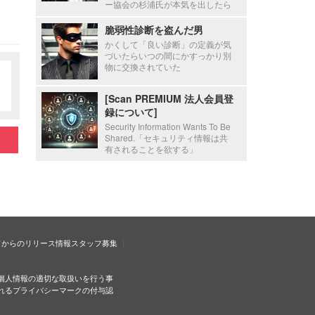
ー協会の杉浦氏が本気を出したら
脆弱性診断を盗んだ男
かくして「良い診断」の定義が気
づいたらいつの間にかすっかり別
物に交換されていた
[Scan PREMIUM 法人会員登
録について]
Security Information Wants To Be
Shared.「セキュリティ情報は共
有されることを欲する」
ドからのリリース情報
スタッフ募集
個人情報の適切な取扱いを行う事
れるプライバシーマークの付与認