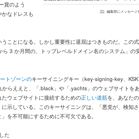
ー賞のよう
編集部にメッセージ
やかなドレスも
いうことになる。しかし重要性に退屈はつきものだ。この式
から 3 か月間の、トップレベルドメイン名のシステム」の
ルートゾーンの
キーサイニングキー（key-signing-key、KS
からええと、「.black」や「.yachts」のウェブサイトを
れたウェブサイトに接続するための
正しい道筋
を、あなたの
）に示している。このキーサイニングは、「悪党が、検知さ
と」を不可能にするために不可欠である。
した