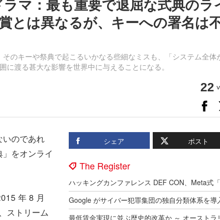
るドラマ：最も重要で退屈な式典のラ
賞とは異なるが、キーへの署名は
は）そのキーや祭典で起こるいかなる些細なミスも、「システム全体
囲に渡る甚大な影響を世界中に与えることになる。
22
v
ないのであれ
シェア
ポスト
典」をオンライ
The Register
5 年 8 月
で、ストリーム