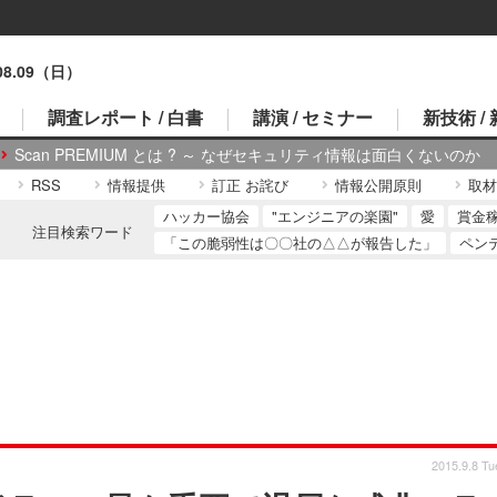
.08.09（日）
調査レポート / 白書
講演 / セミナー
新技術 /
Scan PREMIUM とは ? ～ なぜセキュリティ情報は面白くないのか
RSS
情報提供
訂正 お詫び
情報公開原則
取材
ハッカー協会
"エンジニアの楽園"
愛
賞金
注目検索ワード
「この脆弱性は〇〇社の△△が報告した」
ペン
2015.9.8 Tu