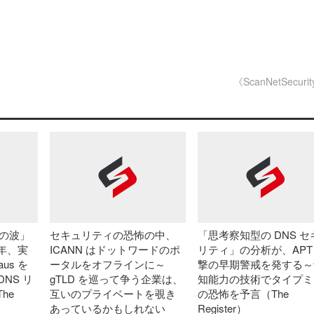
《ScanNetSecuri
 の波」
セキュリティの恐怖の中、
「思考察知型の DNS セ
年、実
ICANN はドットワードのポ
リティ」の分析が、APT
us を
ータルをオフラインに～
撃の早期警戒を発する～
 DNS リ
gTLD を巡って争う企業は、
知能力の技術でタイプミ
he
互いのプライベートを覗き
の恐怖を予言（The
あっているかもしれない
Register）