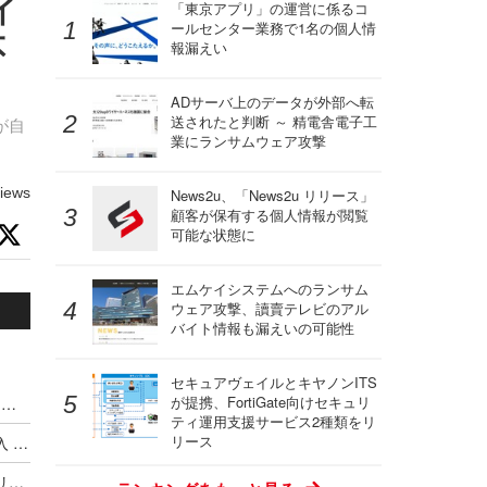
イ
「東京アプリ」の運営に係るコ
ールセンター業務で1名の個人情
不
報漏えい
ADサーバ上のデータが外部へ転
送されたと判断 ～ 精電舎電子工
が自
業にランサムウェア攻撃
iews
News2u、「News2u リリース」
顧客が保有する個人情報が閲覧
可能な状態に
エムケイシステムへのランサム
ウェア攻撃、讀賣テレビのアル
バイト情報も漏えいの可能性
セキュアヴェイルとキヤノンITS
が提携、FortiGate向けセキュリ
ハッキングカンファレンス DEF CON、Meta式「変態メガネ」全面禁止（度付きもNG）広がるスマートグラス締め出し
ティ運用支援サービス2種類をリ
リース
Google がサイバー犯罪集団の独自分類体系を導入 ～ Microsoft と CrowdStrike が推進した業界統一規則はいずこへ
最低賃金実現に並ぶ歴史的改革か ～ オーストラリア首相が AI 企業に消費する以上の発電とコンテンツ盗用停止を突きつける