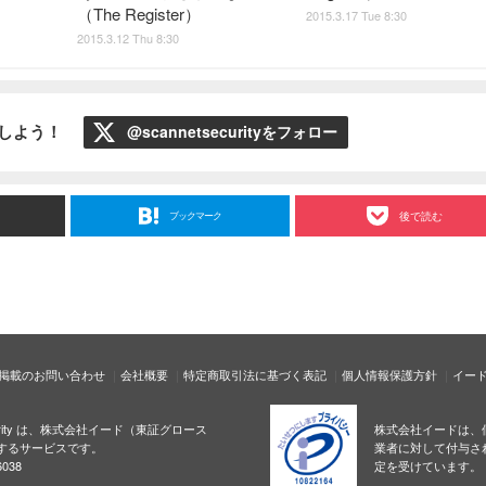
（The Register）
2015.3.17 Tue 8:30
2015.3.12 Thu 8:30
ローしよう！
@scannetsecurityをフォロー
ブックマーク
後で読む
掲載のお問い合わせ
会社概要
特定商取引法に基づく表記
個人情報保護方針
イー
ecurity は、株式会社イード（東証グロース
株式会社イードは、
するサービスです。
業者に対して付与さ
038
定を受けています。