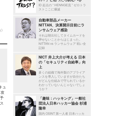
ID 起点の “ HENNGE流 ” ゼロトラ
ストここに爆誕
自動車部品メーカー
NITTAN、決算開示目前にラ
ンサムウェア感染
ty》
それは朝出社してタイムカードを
押せないことからはじまった。
NITTAN vs ランサムウェア 戦い全
記録
NICT 井上大介が考える 日本
の「セキュリティ自給率」向
上
多くの組織で海外製のアプライア
ンスを導入していますが自分たち
がどんな仕組みで守られているか
わかっていないんじゃないでしょ
キュ
うか？
 攻
予
「趣味：ハッキング」一般社
ス
団法人日本ハッカー協会 杉浦
隆幸
国内 OSINT 第一人者 日本ハッカ