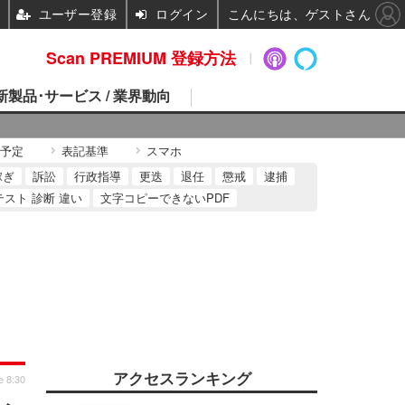
ユーザー登録
ログイン
こんにちは、ゲストさん
Scan PREMIUM 登録方法
 新製品･サービス / 業界動向
予定
表記基準
スマホ
稼ぎ
訴訟
行政指導
更迭
退任
懲戒
逮捕
テスト 診断 違い
文字コピーできないPDF
アクセスランキング
e 8:30