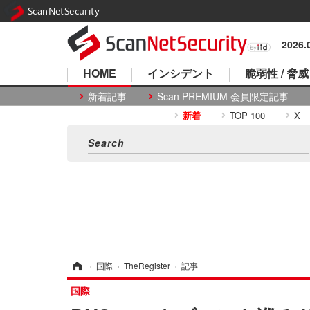
ScanNetSecurity
2026
HOME
インシデント
脆弱性 / 脅威
新着記事
Scan PREMIUM 会員限定記事
新着
TOP 100
X
ホーム
›
国際
›
TheRegister
›
記事
国際