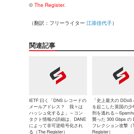
©
The Register
.
（翻訳：フリーライター
江添佳代子
）
関連記事
IETF 曰く「DNS レコードの
「史上最大の DDoS
メールアドレス？ 我々は
を起こした英国の少
ハッシュ化するよ」～コン
刑を逃れる～Spamha
タクト情報の詳細は、DANE
襲った 300 Gbps の
によって非可逆暗号化され
フレクション攻撃（T
る（The Register）
Register）