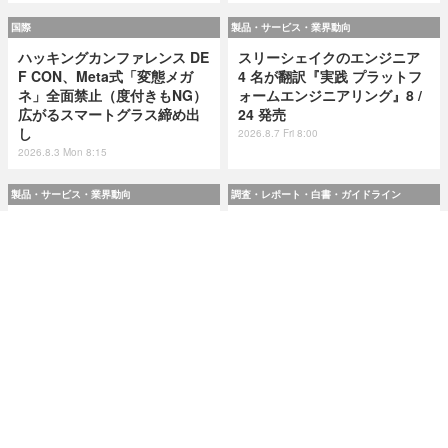
国際
製品・サービス・業界動向
ハッキングカンファレンス DE
スリーシェイクのエンジニア
F CON、Meta式「変態メガ
4 名が翻訳『実践 プラットフ
ネ」全面禁止（度付きもNG）
ォームエンジニアリング』8 /
広がるスマートグラス締め出
24 発売
し
2026.8.7 Fri 8:00
2026.8.3 Mon 8:15
製品・サービス・業界動向
調査・レポート・白書・ガイドライン
スリーシェイクのエンジニア
令和8(2026)年上半期の特殊詐
4 名が翻訳『実践 プラットフ
欺、被害総額1,816億円 ～ 投
ォームエンジニアリング』8 /
資詐欺（797.9億）やニセ警察
24 発売
詐欺（507.9億）など手口別被
害額
2026.8.7 Fri 8:00
2026.8.7 Fri 8:00
研修・セミナー・カンファレンス
特集
人事異動から退職処理までの
今日もどこかで情報漏えい 第
実務を体験 ～「Okta」ハンズ
51回「2026年7月の情報漏え
オンワークショップ 9月11日
い」三重県、陸自インシデン
大阪で開催
トを他山の石として USB メモ