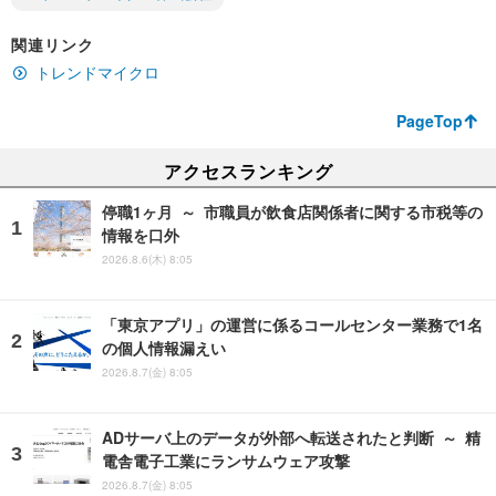
関連リンク
トレンドマイクロ
PageTop
アクセスランキング
停職1ヶ月 ～ 市職員が飲食店関係者に関する市税等の
情報を口外
2026.8.6(木) 8:05
「東京アプリ」の運営に係るコールセンター業務で1名
の個人情報漏えい
2026.8.7(金) 8:05
ADサーバ上のデータが外部へ転送されたと判断 ～ 精
電舎電子工業にランサムウェア攻撃
2026.8.7(金) 8:05