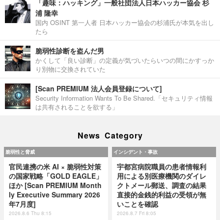
「趣味：ハッキング」一般社団法人日本ハッカー協会 杉
浦 隆幸
国内 OSINT 第一人者 日本ハッカー協会の杉浦氏が本気を出し
たら
脆弱性診断を盗んだ男
かくして「良い診断」の定義が気づいたらいつの間にかすっか
り別物に交換されていた
[Scan PREMIUM 法人会員登録について]
Security Information Wants To Be Shared.「セキュリティ情報
は共有されることを欲する」
News Category
脆弱性と脅威
インシデント・事故
官民連携の米 AI × 脆弱性対策
宇都宮病院職員の患者情報利
の国家戦略「GOLD EAGLE」
用による別医療機関のダイレ
ほか [Scan PREMIUM Month
クトメール郵送、調査の結果
ly Executive Summary 2026
直接的金銭的利益の受領が無
年7月度]
いことを確認
2026.8.6 Thu 8:15
2026.8.7 Fri 8:05