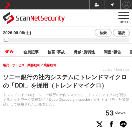
MENU
2026.08.08(土)
検索
購読
NEW!
会員記事
被害･事故
脅威･脆弱性
調査･報告
製品・サービス・業界動向
業界動向
2015.9.7 Mon 8:00
ソニー銀行の社内システムにトレンドマイクロ
の「DDI」を採用（トレンドマイクロ）
トレンドマイクロは、ソニー銀行の社内システムに、トレンドマイクロが提供
するネットワーク監視製品「Deep Discovery Inspector」がセキュリティ対策製
品として採用されたと発表した。
53
views