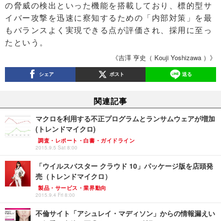
の脅威の検出といった機能を搭載しており、標的型サ
イバー攻撃を迅速に察知するための「内部対策」を最
もバランスよく実現できる点が評価され、採用に至っ
たという。
《吉澤 亨史（ Kouji Yoshizawa ）》
シェア
ポスト
送る
関連記事
マクロを利用する不正プログラムとランサムウェアが増加
(トレンドマイクロ)
調査・レポート・白書・ガイドライン
2015.9.5 Sat 8:00
「ウイルスバスター クラウド 10」パッケージ版を店頭発
売（トレンドマイクロ）
製品・サービス・業界動向
2015.9.4 Fri 8:00
不倫サイト「アシュレイ・マディソン」からの情報漏えい