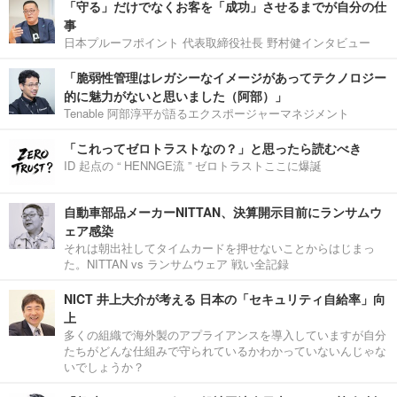
「守る」だけでなくお客を「成功」させるまでが自分の仕
事
日本プルーフポイント 代表取締役社長 野村健インタビュー
「脆弱性管理はレガシーなイメージがあってテクノロジー
的に魅力がないと思いました（阿部）」
Tenable 阿部淳平が語るエクスポージャーマネジメント
「これってゼロトラストなの？」と思ったら読むべき
ID 起点の “ HENNGE流 ” ゼロトラストここに爆誕
自動車部品メーカーNITTAN、決算開示目前にランサムウ
ェア感染
それは朝出社してタイムカードを押せないことからはじまっ
た。NITTAN vs ランサムウェア 戦い全記録
NICT 井上大介が考える 日本の「セキュリティ自給率」向
上
多くの組織で海外製のアプライアンスを導入していますが自分
たちがどんな仕組みで守られているかわかっていないんじゃな
いでしょうか？