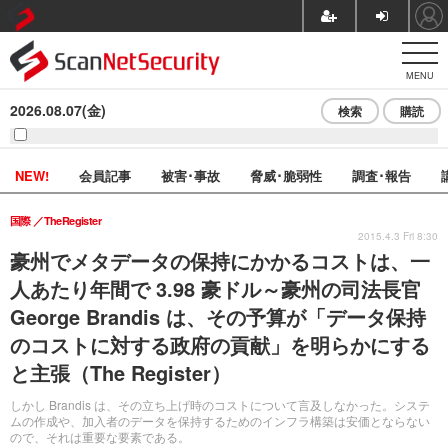
MENU
2026.08.07(金)
検索
購読
NEW!
会員記事
被害･事故
脅威･脆弱性
調査･報告
国際
TheRegister
2015.4.3 Fri 8:30
豪州でメタデータの保持にかかるコストは、一
人あたり年間で 3.98 豪ドル～豪州の司法長官
George Brandis は、その予算が「データ保持
のコストに対する政府の貢献」を明らかにする
と主張（The Register）
しかし Brandis は、その立ち上げ時のコストについて言及しなかった。システ
ムの作成や、加入者のデータを保持するためのインフラ構築は安価とならない
ので、それは重要な要素である。