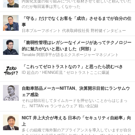
内製化支援の取り組みについて取材させて欲しいと頼んでいた
のだが毎回返事は芳しくなかった
「守る」だけでなくお客を「成功」させるまでが自分の仕
事
日本プルーフポイント 代表取締役社長 野村健インタビュー
「脆弱性管理はレガシーなイメージがあってテクノロジー
的に魅力がないと思いました（阿部）」
Tenable 阿部淳平が語るエクスポージャーマネジメント
「これってゼロトラストなの？」と思ったら読むべき
ID 起点の “ HENNGE流 ” ゼロトラストここに爆誕
自動車部品メーカーNITTAN、決算開示目前にランサムウ
ェア感染
それは朝出社してタイムカードを押せないことからはじまっ
た。NITTAN vs ランサムウェア 戦い全記録
NICT 井上大介が考える 日本の「セキュリティ自給率」向
上
多くの組織で海外製のアプライアンスを導入していますが自分