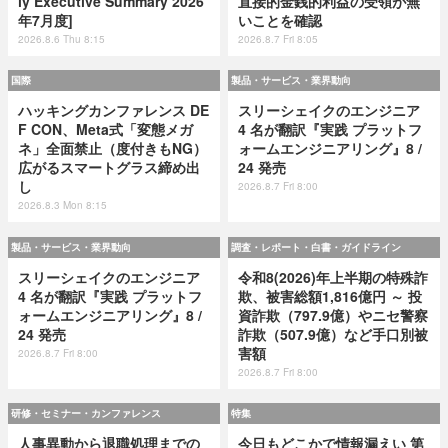
ly Executive Summary 2026
直接的金銭的利益の受領が無
年7月度]
いことを確認
2026.8.6 Thu 8:15
2026.8.7 Fri 8:05
国際
製品・サービス・業界動向
ハッキングカンファレンス DE
スリーシェイクのエンジニア
F CON、Meta式「変態メガ
4 名が翻訳『実践 プラットフ
ネ」全面禁止（度付きもNG）
ォームエンジニアリング』8 /
広がるスマートグラス締め出
24 発売
し
2026.8.7 Fri 8:00
2026.8.3 Mon 8:15
製品・サービス・業界動向
調査・レポート・白書・ガイドライン
スリーシェイクのエンジニア
令和8(2026)年上半期の特殊詐
4 名が翻訳『実践 プラットフ
欺、被害総額1,816億円 ～ 投
ォームエンジニアリング』8 /
資詐欺（797.9億）やニセ警察
24 発売
詐欺（507.9億）など手口別被
害額
2026.8.7 Fri 8:00
2026.8.7 Fri 8:00
研修・セミナー・カンファレンス
特集
人事異動から退職処理までの
今日もどこかで情報漏えい 第