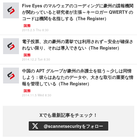
Five Eyes のマルウェアのコーディングに豪州の諜報機関
が関わっていると研究者が主張～キーロガー QWERTY の
コードは機関を名指しする（The Register）
国際
2015.2.5 Thu 8:30
電子投票、次の豪州の選挙では利用されず～安全が確保さ
れない限り、それは導入できない（The Register）
国際
2014.12.2 Tue 8:30
中国の APT グループが豪州の弁護士を狙う～少しは同情
しよう：彼らはあなたのデータや、大きな取引の重要な情
報を管理している（The Register）
国際
2014.11.5 Wed 8:30
Xでも最新記事をチェック！
@scannetsecurityをフォロー