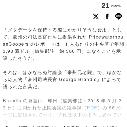
21
views
「メタデータを保持する際にかかりそうな費用」とし
て、豪州の司法長官たちに提供された Pricewaterhou
seCoopers のレポートは、1 人あたりの中央値で年間
3.98 豪ドル（編集部註：約 360 円）になることを示
唆したそうだ。
それは、ほかならぬ討論会「豪州元老院」で、ほかな
らぬ人物「豪州司法長官 George Brandis」によって
語られた言葉だ。
Brandis の発言は、昨日（編集部註：2015 年 3 月 2
3 日）に開かれた上院会議の議事録（
PDF
）の 86 ペ
ージに記録されており、それは以下のように述べてい
る。