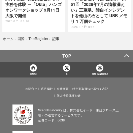
実務を体験 ～「Okta」ハンズ
51回「2026年7月の情報漏え
オンワークショップ 9月11日
い」三重県、陸自インシデン
大阪で開催
トを他山の石として USB メモ
リ 1 万個チェック
2026.8.7 Fri 8:10
2026.8.7 Fri 8:15
記事
ホーム
›
国際
›
TheRegister
›
TOP
Home
X
Mail Magazine
お問合せ
広告掲載
会社概要
特定商取引法に基づく表記
個人情報保護方針
ScanNetSecurity は、株式会社イード（東証グロース上
場）の運営するサービスです。
証券コード：6038