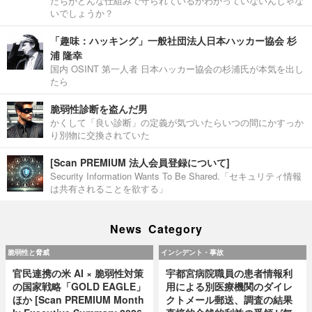
たちがどんな仕組みで守られているかわかっていないんじゃな
いでしょうか？
「趣味：ハッキング」一般社団法人日本ハッカー協会 杉
浦 隆幸
国内 OSINT 第一人者 日本ハッカー協会の杉浦氏が本気を出し
たら
脆弱性診断を盗んだ男
かくして「良い診断」の定義が気づいたらいつの間にかすっか
り別物に交換されていた
[Scan PREMIUM 法人会員登録について]
Security Information Wants To Be Shared.「セキュリティ情報
は共有されることを欲する」
News Category
脆弱性と脅威
インシデント・事故
官民連携の米 AI × 脆弱性対策
宇都宮病院職員の患者情報利
の国家戦略「GOLD EAGLE」
用による別医療機関のダイレ
ほか [Scan PREMIUM Month
クトメール郵送、調査の結果