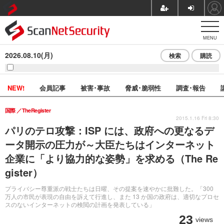
MENU
2026.08.10(月)
検索
購読
NEW!
会員記事
被害･事故
脅威･脆弱性
調査･報告
国際
TheRegister
2015.1.16 Fri 8:30
パリのテロ攻撃：ISP には、政府への更なるデ
ータ開示の圧力が～大臣たちはインターネット
企業に「より協力的な姿勢」を求める（The Re
gister）
プライバシー尊重派の戦士たちは日曜、その提案を速やかに批難した。「300
万人の市民が表現の自由を訴えて行進し、また 13 か国の政府は、適切なプロセ
スのないインターネットの検閲の計画を発表している」
23
views