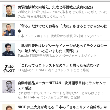
脆弱性診断の内製化、失敗と再挑戦と成功の記録
内製化支援の取り組みについて取材させて欲しいと頼んでいた
のだが毎回返事は芳しくなかった
「守る」だけでなくお客を「成功」させるまでが自分の仕
事
日本プルーフポイント 代表取締役社長 野村健インタビュー
「脆弱性管理はレガシーなイメージがあってテクノロジー
的に魅力がないと思いました（阿部）」
Tenable 阿部淳平が語るエクスポージャーマネジメント
「これってゼロトラストなの？」と思ったら読むべき
ID 起点の “ HENNGE流 ” ゼロトラストここに爆誕
自動車部品メーカーNITTAN、決算開示目前にランサムウ
ェア感染
それは朝出社してタイムカードを押せないことからはじまっ
た。NITTAN vs ランサムウェア 戦い全記録
NICT 井上大介が考える 日本の「セキュリティ自給率」向