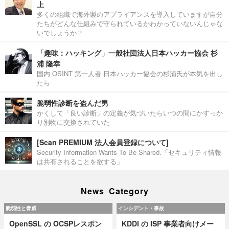
上
多くの組織で海外製のアプライアンスを導入していますが自分
たちがどんな仕組みで守られているかわかっていないんじゃな
いでしょうか？
「趣味：ハッキング」一般社団法人日本ハッカー協会 杉
浦 隆幸
国内 OSINT 第一人者 日本ハッカー協会の杉浦氏が本気を出し
たら
脆弱性診断を盗んだ男
かくして「良い診断」の定義が気づいたらいつの間にかすっか
り別物に交換されていた
[Scan PREMIUM 法人会員登録について]
Security Information Wants To Be Shared.「セキュリティ情報
は共有されることを欲する」
News Category
脆弱性と脅威
インシデント・事故
OpenSSL の OCSPレスポン
KDDI の ISP 事業者向けメー