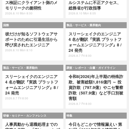
ス検証にクライアント側のメ
ルシステムに不正アクセス、
モリリークの脆弱性
総務省が行政指導
2026.8.10 Mon 8:00
2026.8.10 Mon 8:05
国際
製品・サービス・業界動向
彼だけが知るソフトウェアサ
スリーシェイクのエンジニア
ポートのために引退生活から
4 名が翻訳『実践 プラットフ
呼び戻されたエンジニア
ォームエンジニアリング』8 /
24 発売
2026.8.10 Mon 8:10
2026.8.7 Fri 8:00
製品・サービス・業界動向
調査・レポート・白書・ガイドライン
スリーシェイクのエンジニア
令和8(2026)年上半期の特殊詐
4 名が翻訳『実践 プラットフ
欺、被害総額1,816億円 ～ 投
ォームエンジニアリング』8 /
資詐欺（797.9億）やニセ警察
24 発売
詐欺（507.9億）など手口別被
害額
2026.8.7 Fri 8:00
2026.8.7 Fri 8:00
研修・セミナー・カンファレンス
特集
人事異動から退職処理までの
今日もどこかで情報漏えい 第