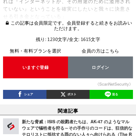
れは『インターネットが、その用途のために濫用され
ていない』ということを確実にしたいと我々に決意さ
せる引き金となっている」
この記事は会員限定です。会員登録すると続きをお読みい
ただけます。
残り: 1230文字/全文: 1615文字
無料・有料プランを選択
会員の方はこちら
いますぐ登録
ログイン
《ScanNetSecurity》
シェア
ポスト
送る
関連記事
新たな脅威：ISIS の殺戮者たちは、AK-47 のようなマル
ウェアで犠牲者を狩る～その手作りのコードは、狂信的な
テロリストに抵抗する罪のない人々へ向けられる（The R