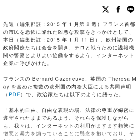
先週（編集部註：2015 年 1 月第 2 週）フランス首都
の市民を恐怖に陥れた凶悪な攻撃をきっかけとして、
本日（編集部註：2015 年 1 月 11 日）、欧州諸国の
政府閣僚たちは会合を開き、テロと戦うために諜報機
関や警察とよりよい協働をするよう、インターネット
企業に呼びかけた。
フランスの Bernard Cazeneuve、英国の Theresa M
ay を含めた複数の欧州国の内務大臣による共同声明
（
PDF
）で、政治家たちは以下のように語った。
「基本的自由、自由な表現の場、法律の尊重が綿密に
遵守されたままであるよう、それらを保護しながら
も、我々は、インターネットの利用がますます頻繁に
憎悪と暴力を煽っていることに懸念を抱いており、そ