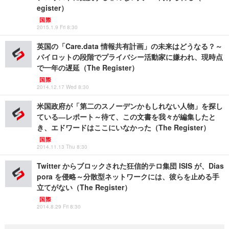
egister）
国際
2015.1.9 Fri 8:30
英国の「Care.data 情報共有計画」の未来はどうなる？～
パイロットの段階でプライバシー活動家に嫌われ、現時点
で一年の遅延（The Register）
国際
2014.12.17 Wed 8:30
米国政府が「第二のスノーデンかもしれない人物」を探し
ている―レポート～待て、この文書を我々が編集したと
き、エドワードはここにいなかった（The Register）
国際
2014.11.13 Thu 8:30
Twitter からブロックされた狂信的テロ集団 ISIS が、Dias
pora を侵略～分散型ネットワークには、彼らを止める手
立てがない（The Register）
国際
2014.8.29 Fri 8:30