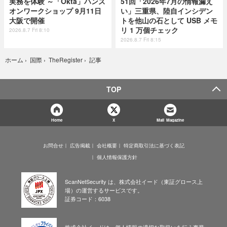
実務を体験 ～「Okta」ハンズ
51回「2026年7月の情報漏え
オンワークショップ 9月11日
い」三重県、陸自インシデン
大阪で開催
トを他山の石として USB メモ
リ 1 万個チェック
2026.8.7 Fri 8:10
2026.8.7 Fri 8:15
記事
ホーム
›
国際
›
TheRegister
›
TOP
Home
X
Mail Magazine
お問合せ
広告掲載
会社概要
特定商取引法に基づく表記
個人情報保護方針
ScanNetSecurity は、株式会社イード（東証グロース上
場）の運営するサービスです。
証券コード：6038
株式会社イードは、個人情報の適切な取扱いを行う事業