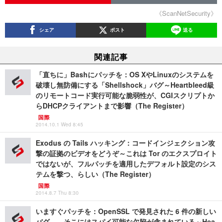
《ScanNetSecurity》
シェア
ポスト
送る
関連記事
「直ちに」Bashにパッチを：OS XやLinuxのシステムを
破壊し無防備にする「Shellshock」バグ～Heartbleed級
のリモートコード実行可能な脆弱性が、CGIスクリプトか
らDHCPクライアントまで影響（The Register）
国際
2014.10.1 Wed 8:45
Exodus の Tails ハッキング：コードインジェクション攻
撃の証拠のビデオをどうぞ～これは Tor のエクスプロイト
ではないが、フルパッチを適用したデフォルト設定のシス
テムを撃つ、らしい（The Register）
国際
2014.8.7 Thu 8:30
いますぐパッチを：OpenSSL で発見された 6 件の新しい
バグ――そこにはスパイ可能な欠陥が含まれている～Hea