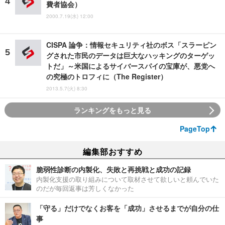
費者協会）
2000.7.19(水) 12:00
CISPA 論争：情報セキュリティ社のボス「スラーピン
グされた市民のデータは巨大なハッキングのターゲッ
トだ」～米国によるサイバースパイの宝庫が、悪党へ
の究極のトロフィに（The Register）
2013.5.7(火) 8:30
ランキングをもっと見る
PageTop
編集部おすすめ
脆弱性診断の内製化、失敗と再挑戦と成功の記録
内製化支援の取り組みについて取材させて欲しいと頼んでいた
のだが毎回返事は芳しくなかった
「守る」だけでなくお客を「成功」させるまでが自分の仕
事