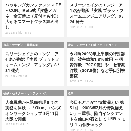
ハッキングカンファレンス DE
スリーシェイクのエンジニア
F CON、Meta式「変態メガ
4 名が翻訳『実践 プラットフ
ネ」全面禁止（度付きもNG）
ォームエンジニアリング』8 /
広がるスマートグラス締め出
24 発売
し
2026.8.7 Fri 8:00
2026.8.3 Mon 8:15
製品・サービス・業界動向
調査・レポート・白書・ガイドライン
スリーシェイクのエンジニア
令和8(2026)年上半期の特殊詐
4 名が翻訳『実践 プラットフ
欺、被害総額1,816億円 ～ 投
ォームエンジニアリング』8 /
資詐欺（797.9億）やニセ警察
24 発売
詐欺（507.9億）など手口別被
害額
2026.8.7 Fri 8:00
2026.8.7 Fri 8:00
研修・セミナー・カンファレンス
特集
人事異動から退職処理までの
今日もどこかで情報漏えい 第
実務を体験 ～「Okta」ハンズ
51回「2026年7月の情報漏え
オンワークショップ 9月11日
い」三重県、陸自インシデン
大阪で開催
トを他山の石として USB メモ
リ 1 万個チェック
2026.8.7 Fri 8:10
2026.8.7 Fri 8:15