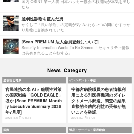
国内 OSINT 第一人者 日本ハッカー協会の杉浦氏が本気を出し
たら
脆弱性診断を盗んだ男
かくして「良い診断」の定義が気づいたらいつの間にかすっか
り別物に交換されていた
[Scan PREMIUM 法人会員登録について]
Security Information Wants To Be Shared.「セキュリティ情報
は共有されることを欲する」
News Category
脆弱性と脅威
インシデント・事故
官民連携の米 AI × 脆弱性対策
宇都宮病院職員の患者情報利
の国家戦略「GOLD EAGLE」
用による別医療機関のダイレ
ほか [Scan PREMIUM Month
クトメール郵送、調査の結果
ly Executive Summary 2026
直接的金銭的利益の受領が無
年7月度]
いことを確認
2026.8.6 Thu 8:15
2026.8.7 Fri 8:05
国際
製品・サービス・業界動向