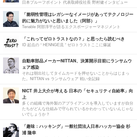
日本プルーフポイント 代表取締役社長 野村健インタビュー
「脆弱性管理はレガシーなイメージがあってテクノロジー
的に魅力がないと思いました（阿部）」
Tenable 阿部淳平が語るエクスポージャーマネジメント
「これってゼロトラストなの？」と思ったら読むべき
ID 起点の “ HENNGE流 ” ゼロトラストここに爆誕
自動車部品メーカーNITTAN、決算開示目前にランサムウ
ェア感染
それは朝出社してタイムカードを押せないことからはじまっ
た。NITTAN vs ランサムウェア 戦い全記録
NICT 井上大介が考える 日本の「セキュリティ自給率」向
上
多くの組織で海外製のアプライアンスを導入していますが自分
たちがどんな仕組みで守られているかわかっていないんじゃな
いでしょうか？
「趣味：ハッキング」一般社団法人日本ハッカー協会 杉
浦 隆幸