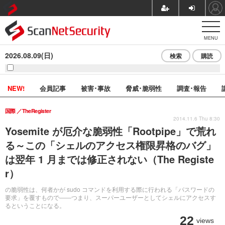
MENU
2026.08.09(日)
検索
購読
NEW!
会員記事
被害･事故
脅威･脆弱性
調査･報告
国際
TheRegister
2014.11.6 Thu 8:30
Yosemite が厄介な脆弱性「Rootpipe」で荒れ
る～この「シェルのアクセス権限昇格のバグ」
は翌年 1 月までは修正されない（The Registe
r）
の脆弱性は、何者かが sudo コマンドを利用する際に行われる「パスワードの
要求」を覆すもので――つまり、スーパーユーザーとしてシェルにアクセスす
るということになる。
22
views