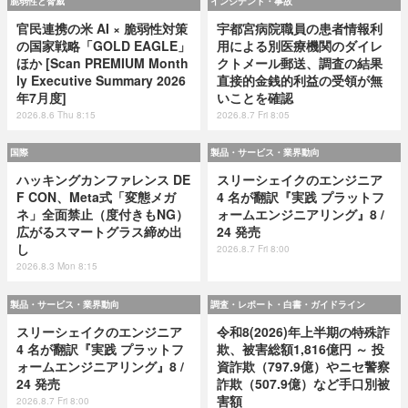
脆弱性と脅威
インシデント・事故
官民連携の米 AI × 脆弱性対策
宇都宮病院職員の患者情報利
の国家戦略「GOLD EAGLE」
用による別医療機関のダイレ
ほか [Scan PREMIUM Month
クトメール郵送、調査の結果
ly Executive Summary 2026
直接的金銭的利益の受領が無
年7月度]
いことを確認
2026.8.6 Thu 8:15
2026.8.7 Fri 8:05
国際
製品・サービス・業界動向
ハッキングカンファレンス DE
スリーシェイクのエンジニア
F CON、Meta式「変態メガ
4 名が翻訳『実践 プラットフ
ネ」全面禁止（度付きもNG）
ォームエンジニアリング』8 /
広がるスマートグラス締め出
24 発売
し
2026.8.7 Fri 8:00
2026.8.3 Mon 8:15
製品・サービス・業界動向
調査・レポート・白書・ガイドライン
スリーシェイクのエンジニア
令和8(2026)年上半期の特殊詐
4 名が翻訳『実践 プラットフ
欺、被害総額1,816億円 ～ 投
ォームエンジニアリング』8 /
資詐欺（797.9億）やニセ警察
24 発売
詐欺（507.9億）など手口別被
害額
2026.8.7 Fri 8:00