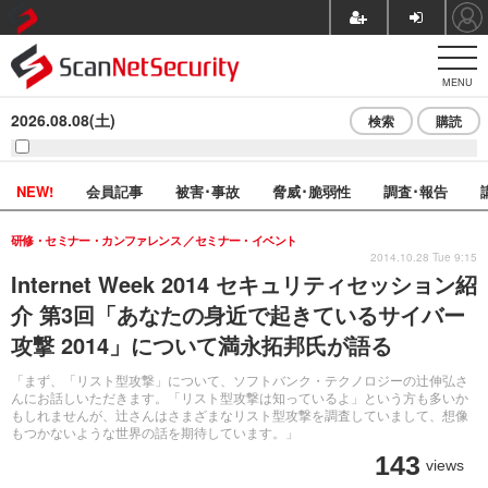
MENU
2026.08.08(土)
検索
購読
NEW!
会員記事
被害･事故
脅威･脆弱性
調査･報告
研修・セミナー・カンファレンス
セミナー・イベント
2014.10.28 Tue 9:15
Internet Week 2014 セキュリティセッション紹
介 第3回「あなたの身近で起きているサイバー
攻撃 2014」について満永拓邦氏が語る
「まず、「リスト型攻撃」について、ソフトバンク・テクノロジーの辻伸弘さ
んにお話しいただきます。「リスト型攻撃は知っているよ」という方も多いか
もしれませんが、辻さんはさまざまなリスト型攻撃を調査していまして、想像
もつかないような世界の話を期待しています。」
143
views