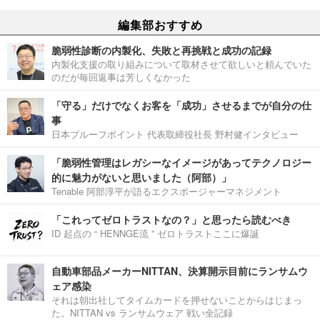
編集部おすすめ
脆弱性診断の内製化、失敗と再挑戦と成功の記録
内製化支援の取り組みについて取材させて欲しいと頼んでいた
のだが毎回返事は芳しくなかった
「守る」だけでなくお客を「成功」させるまでが自分の仕
事
日本プルーフポイント 代表取締役社長 野村健インタビュー
「脆弱性管理はレガシーなイメージがあってテクノロジー
的に魅力がないと思いました（阿部）」
Tenable 阿部淳平が語るエクスポージャーマネジメント
「これってゼロトラストなの？」と思ったら読むべき
ID 起点の “ HENNGE流 ” ゼロトラストここに爆誕
自動車部品メーカーNITTAN、決算開示目前にランサムウ
ェア感染
それは朝出社してタイムカードを押せないことからはじまっ
た。NITTAN vs ランサムウェア 戦い全記録