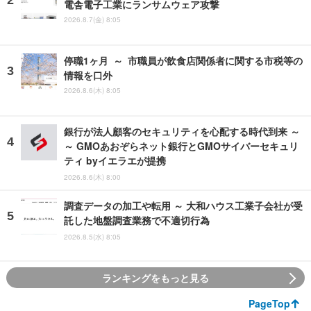
電舎電子工業にランサムウェア攻撃
2026.8.7(金) 8:05
停職1ヶ月 ～ 市職員が飲食店関係者に関する市税等の
情報を口外
2026.8.6(木) 8:05
銀行が法人顧客のセキュリティを心配する時代到来 ～
～ GMOあおぞらネット銀行とGMOサイバーセキュリ
ティ byイエラエが提携
2026.8.6(木) 8:00
調査データの加工や転用 ～ 大和ハウス工業子会社が受
託した地盤調査業務で不適切行為
2026.8.5(水) 8:05
ランキングをもっと見る
PageTop