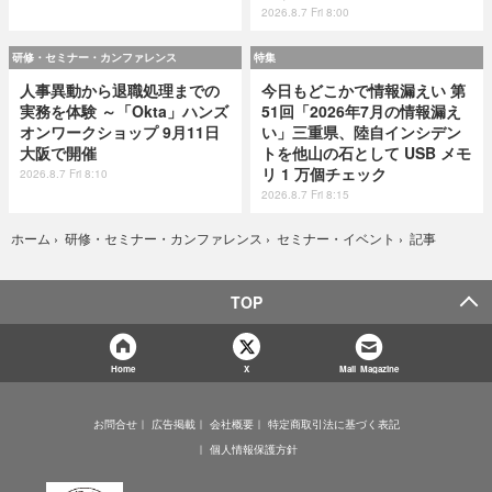
2026.8.7 Fri 8:00
研修・セミナー・カンファレンス
特集
人事異動から退職処理までの
今日もどこかで情報漏えい 第
実務を体験 ～「Okta」ハンズ
51回「2026年7月の情報漏え
オンワークショップ 9月11日
い」三重県、陸自インシデン
大阪で開催
トを他山の石として USB メモ
リ 1 万個チェック
2026.8.7 Fri 8:10
2026.8.7 Fri 8:15
記事
ホーム
›
研修・セミナー・カンファレンス
›
セミナー・イベント
›
TOP
Home
X
Mail Magazine
お問合せ
広告掲載
会社概要
特定商取引法に基づく表記
個人情報保護方針