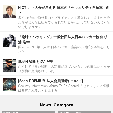
NICT 井上大介が考える 日本の「セキュリティ自給率」向
上
多くの組織で海外製のアプライアンスを導入していますが自分
たちがどんな仕組みで守られているかわかっていないんじゃな
いでしょうか？
「趣味：ハッキング」一般社団法人日本ハッカー協会 杉
浦 隆幸
国内 OSINT 第一人者 日本ハッカー協会の杉浦氏が本気を出し
たら
脆弱性診断を盗んだ男
かくして「良い診断」の定義が気づいたらいつの間にかすっか
り別物に交換されていた
[Scan PREMIUM 法人会員登録について]
Security Information Wants To Be Shared.「セキュリティ情報
は共有されることを欲する」
News Category