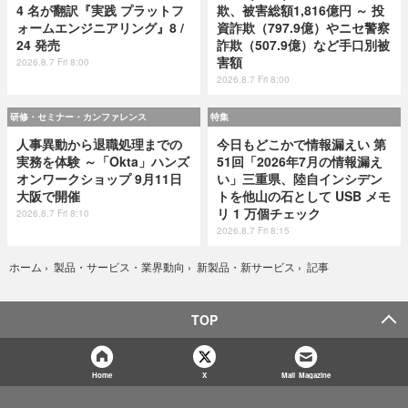
4 名が翻訳『実践 プラットフ
欺、被害総額1,816億円 ～ 投
ォームエンジニアリング』8 /
資詐欺（797.9億）やニセ警察
24 発売
詐欺（507.9億）など手口別被
害額
2026.8.7 Fri 8:00
2026.8.7 Fri 8:00
研修・セミナー・カンファレンス
特集
人事異動から退職処理までの
今日もどこかで情報漏えい 第
実務を体験 ～「Okta」ハンズ
51回「2026年7月の情報漏え
オンワークショップ 9月11日
い」三重県、陸自インシデン
大阪で開催
トを他山の石として USB メモ
リ 1 万個チェック
2026.8.7 Fri 8:10
2026.8.7 Fri 8:15
記事
ホーム
›
製品・サービス・業界動向
›
新製品・新サービス
›
TOP
Home
X
Mail Magazine