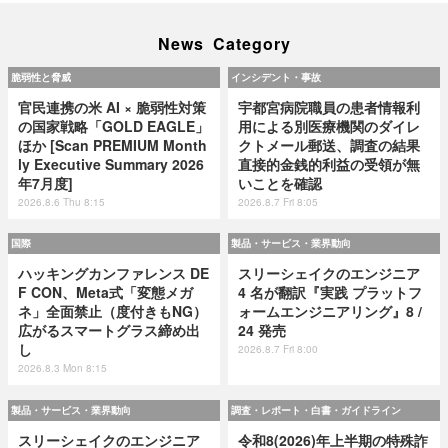
News Category
脆弱性と脅威
インシデント・事故
官民連携の米 AI × 脆弱性対策
宇都宮病院職員の患者情報利
の国家戦略「GOLD EAGLE」
用による別医療機関のダイレ
ほか [Scan PREMIUM Month
クトメール郵送、調査の結果
ly Executive Summary 2026
直接的金銭的利益の受領が無
年7月度]
いことを確認
2026.8.6 Thu 8:15
2026.8.7 Fri 8:05
国際
製品・サービス・業界動向
ハッキングカンファレンス DE
スリーシェイクのエンジニア
F CON、Meta式「変態メガ
4 名が翻訳『実践 プラットフ
ネ」全面禁止（度付きもNG）
ォームエンジニアリング』8 /
広がるスマートグラス締め出
24 発売
し
2026.8.7 Fri 8:00
2026.8.3 Mon 8:15
製品・サービス・業界動向
調査・レポート・白書・ガイドライン
スリーシェイクのエンジニア
令和8(2026)年上半期の特殊詐