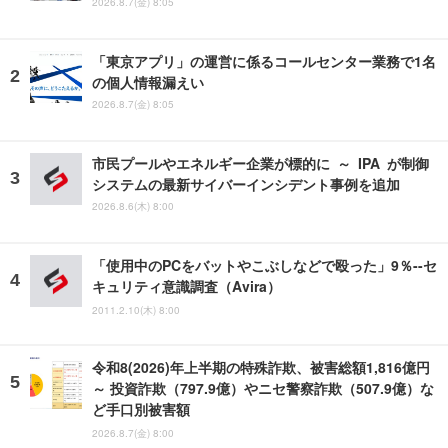
2026.8.7(金) 8:05
「東京アプリ」の運営に係るコールセンター業務で1名
の個人情報漏えい
2026.8.7(金) 8:05
市民プールやエネルギー企業が標的に ～ IPA が制御
システムの最新サイバーインシデント事例を追加
2026.8.6(木) 8:00
「使用中のPCをバットやこぶしなどで殴った」9％--セ
キュリティ意識調査（Avira）
2011.2.10(木) 8:00
令和8(2026)年上半期の特殊詐欺、被害総額1,816億円
～ 投資詐欺（797.9億）やニセ警察詐欺（507.9億）な
ど手口別被害額
2026.8.7(金) 8:00