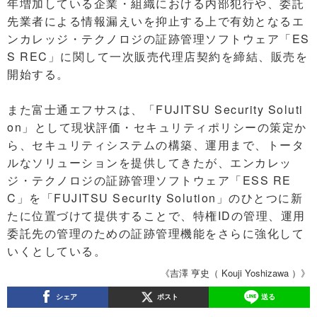
年増加している企業・組織における内部犯行や、委託
先業者による情報漏えいを抑止する上で有効となるエ
ンカレッジ・テクノロジの証跡管理ソフトウェア「ES
S REC」に関して一次販売代理店契約を締結、販売を
開始する。
また富士通エフサスは、「FUJITSU Security Soluti
on」として現状評価・セキュリティポリシーの策定か
ら、セキュリティシステムの構築、運用まで、トータ
ルなソリューションを提供してきたが、エンカレッ
ジ・テクノロジの証跡管理ソフトウェア「ESS RE
C」を「FUJITSU Security Solution」のひとつに新
たに位置づけて提供することで、特権IDの管理、運用
委託先の管理のための証跡管理機能をさらに強化して
いくとしている。
《吉澤 亨史（ Kouji Yoshizawa ）》
シェア
ポスト
送る