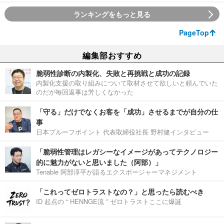
ランキングをもっと見る
PageTop
編集部おすすめ
脆弱性診断の内製化、失敗と再挑戦と成功の記録
内製化支援の取り組みについて取材させて欲しいと頼んでいた
のだが毎回返事は芳しくなかった
「守る」だけでなくお客を「成功」させるまでが自分の仕
事
日本プルーフポイント 代表取締役社長 野村健インタビュー
「脆弱性管理はレガシーなイメージがあってテクノロジー
的に魅力がないと思いました（阿部）」
Tenable 阿部淳平が語るエクスポージャーマネジメント
「これってゼロトラストなの？」と思ったら読むべき
ID 起点の “ HENNGE流 ” ゼロトラストここに爆誕