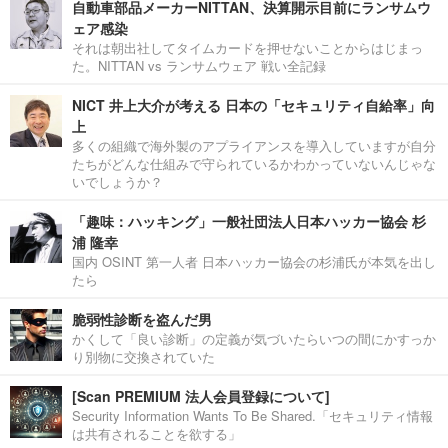
自動車部品メーカーNITTAN、決算開示目前にランサムウ
ェア感染
それは朝出社してタイムカードを押せないことからはじまっ
た。NITTAN vs ランサムウェア 戦い全記録
NICT 井上大介が考える 日本の「セキュリティ自給率」向
上
多くの組織で海外製のアプライアンスを導入していますが自分
たちがどんな仕組みで守られているかわかっていないんじゃな
いでしょうか？
「趣味：ハッキング」一般社団法人日本ハッカー協会 杉
浦 隆幸
国内 OSINT 第一人者 日本ハッカー協会の杉浦氏が本気を出し
たら
脆弱性診断を盗んだ男
かくして「良い診断」の定義が気づいたらいつの間にかすっか
り別物に交換されていた
[Scan PREMIUM 法人会員登録について]
Security Information Wants To Be Shared.「セキュリティ情報
は共有されることを欲する」