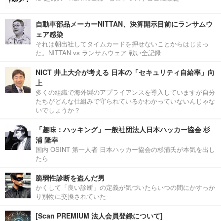
自動車部品メーカーNITTAN、決算開示目前にランサムウ
ェア感染
それは朝出社してタイムカードを押せないことからはじまっ
た。NITTAN vs ランサムウェア 戦い全記録
NICT 井上大介が考える 日本の「セキュリティ自給率」向
上
多くの組織で海外製のアプライアンスを導入していますが自分
たちがどんな仕組みで守られているかわかっていないんじゃな
いでしょうか？
「趣味：ハッキング」一般社団法人日本ハッカー協会 杉
浦 隆幸
国内 OSINT 第一人者 日本ハッカー協会の杉浦氏が本気を出し
たら
脆弱性診断を盗んだ男
かくして「良い診断」の定義が気づいたらいつの間にかすっか
り別物に交換されていた
[Scan PREMIUM 法人会員登録について]