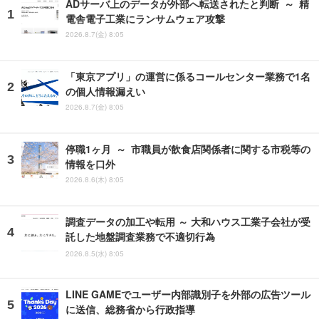
ADサーバ上のデータが外部へ転送されたと判断 ～ 精
電舎電子工業にランサムウェア攻撃
2026.8.7(金) 8:05
「東京アプリ」の運営に係るコールセンター業務で1名
の個人情報漏えい
2026.8.7(金) 8:05
停職1ヶ月 ～ 市職員が飲食店関係者に関する市税等の
情報を口外
2026.8.6(木) 8:05
調査データの加工や転用 ～ 大和ハウス工業子会社が受
託した地盤調査業務で不適切行為
2026.8.5(水) 8:05
LINE GAMEでユーザー内部識別子を外部の広告ツール
に送信、総務省から行政指導