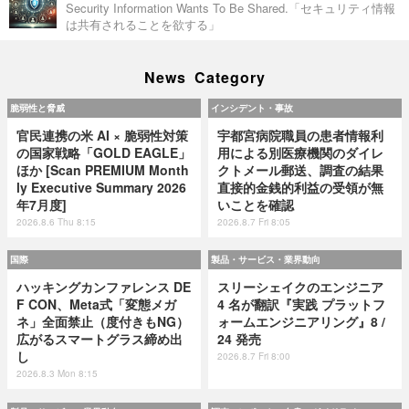
Security Information Wants To Be Shared.「セキュリティ情報
は共有されることを欲する」
News Category
脆弱性と脅威
インシデント・事故
官民連携の米 AI × 脆弱性対策
宇都宮病院職員の患者情報利
の国家戦略「GOLD EAGLE」
用による別医療機関のダイレ
ほか [Scan PREMIUM Month
クトメール郵送、調査の結果
ly Executive Summary 2026
直接的金銭的利益の受領が無
年7月度]
いことを確認
2026.8.6 Thu 8:15
2026.8.7 Fri 8:05
国際
製品・サービス・業界動向
ハッキングカンファレンス DE
スリーシェイクのエンジニア
F CON、Meta式「変態メガ
4 名が翻訳『実践 プラットフ
ネ」全面禁止（度付きもNG）
ォームエンジニアリング』8 /
広がるスマートグラス締め出
24 発売
し
2026.8.7 Fri 8:00
2026.8.3 Mon 8:15