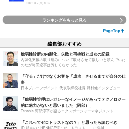
2026.8.7(金) 8:05
ランキングをもっと見る
PageTop
編集部おすすめ
脆弱性診断の内製化、失敗と再挑戦と成功の記録
内製化支援の取り組みについて取材させて欲しいと頼んでいた
のだが毎回返事は芳しくなかった
「守る」だけでなくお客を「成功」させるまでが自分の仕
事
日本プルーフポイント 代表取締役社長 野村健インタビュー
「脆弱性管理はレガシーなイメージがあってテクノロジー
的に魅力がないと思いました（阿部）」
Tenable 阿部淳平が語るエクスポージャーマネジメント
「これってゼロトラストなの？」と思ったら読むべき
ID 起点の “ HENNGE流 ” ゼロトラストここに爆誕