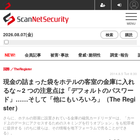
MENU
2026.08.07(金)
検索
購読
NEW!
会員記事
被害･事故
脅威･脆弱性
調査･報告
国際
TheRegister
2014.8.5 Tue 8:30
現金の詰まった袋をホテルの客室の金庫に入れ
るな～2 つの注意点は「デフォルトのパスワー
ド」……そして「他にもいろいろ」（The Regi
ster）
さらに、ホテルの部屋に設置されている金庫の磁気カードリーダーは、「カー
ド上のデータにアクセスするためのスキミングを行うオプション」をも犯罪者
に提供する（のちに彼らは、その情報を地下フォーラムで売ることができ
る）。