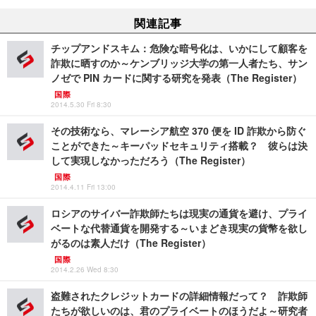
関連記事
チップアンドスキム：危険な暗号化は、いかにして顧客を
詐欺に晒すのか～ケンブリッジ大学の第一人者たち、サン
ノゼで PIN カードに関する研究を発表（The Register）
国際
2014.5.30 Fri 8:30
その技術なら、マレーシア航空 370 便を ID 詐欺から防ぐ
ことができた～キーパッドセキュリティ搭載？ 彼らは決
して実現しなかっただろう（The Register）
国際
2014.4.11 Fri 13:00
ロシアのサイバー詐欺師たちは現実の通貨を避け、プライ
ベートな代替通貨を開発する～いまどき現実の貨幣を欲し
がるのは素人だけ（The Register）
国際
2014.2.26 Wed 8:30
盗難されたクレジットカードの詳細情報だって？ 詐欺師
たちが欲しいのは、君のプライベートのほうだよ～研究者