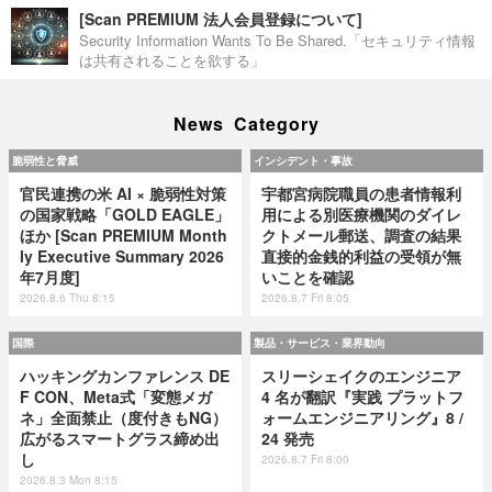
[Scan PREMIUM 法人会員登録について]
Security Information Wants To Be Shared.「セキュリティ情報
は共有されることを欲する」
News Category
脆弱性と脅威
インシデント・事故
官民連携の米 AI × 脆弱性対策
宇都宮病院職員の患者情報利
の国家戦略「GOLD EAGLE」
用による別医療機関のダイレ
ほか [Scan PREMIUM Month
クトメール郵送、調査の結果
ly Executive Summary 2026
直接的金銭的利益の受領が無
年7月度]
いことを確認
2026.8.6 Thu 8:15
2026.8.7 Fri 8:05
国際
製品・サービス・業界動向
ハッキングカンファレンス DE
スリーシェイクのエンジニア
F CON、Meta式「変態メガ
4 名が翻訳『実践 プラットフ
ネ」全面禁止（度付きもNG）
ォームエンジニアリング』8 /
広がるスマートグラス締め出
24 発売
し
2026.8.7 Fri 8:00
2026.8.3 Mon 8:15