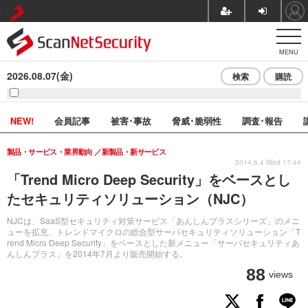
MENU
2026.08.07(金)
検索
購読
NEW!
会員記事
被害･事故
脅威･脆弱性
調査･報告
製品・サービス・業界動向
新製品・新サービス
2014.6.4 Wed 17:44
「Trend Micro Deep Security」をベースとし
たセキュリティソリューション（NJC）
NJCは、SaaS型セキュリティ対策サービス「あんしんプラスシリーズ」のメニ
ューを拡充、トレンドマイクロの総合型サーバセキュリティソリューション「T
rend Micro Deep Security」をベースとした新メニュー「サーバセキュリティあ
んしんプラス」を2014年7月より販売開始する。
88
views