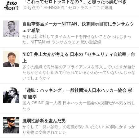
「これってゼロトラストなの？」と思ったら読むべき
ID 起点の “ HENNGE流 ” ゼロトラストここに爆誕
自動車部品メーカーNITTAN、決算開示目前にランサムウ
ェア感染
それは朝出社してタイムカードを押せないことからはじまっ
た。NITTAN vs ランサムウェア 戦い全記録
NICT 井上大介が考える 日本の「セキュリティ自給率」向
上
多くの組織で海外製のアプライアンスを導入していますが自分
たちがどんな仕組みで守られているかわかっていないんじゃな
いでしょうか？
「趣味：ハッキング」一般社団法人日本ハッカー協会 杉
浦 隆幸
国内 OSINT 第一人者 日本ハッカー協会の杉浦氏が本気を出し
たら
脆弱性診断を盗んだ男
かくして「良い診断」の定義が気づいたらいつの間にかすっか
り別物に交換されていた