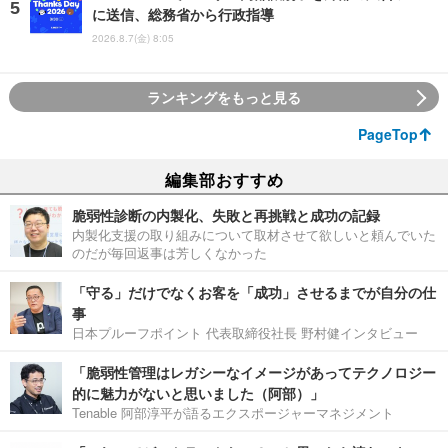
に送信、総務省から行政指導
2026.8.7(金) 8:05
ランキングをもっと見る
PageTop
編集部おすすめ
脆弱性診断の内製化、失敗と再挑戦と成功の記録
内製化支援の取り組みについて取材させて欲しいと頼んでいた
のだが毎回返事は芳しくなかった
「守る」だけでなくお客を「成功」させるまでが自分の仕
事
日本プルーフポイント 代表取締役社長 野村健インタビュー
「脆弱性管理はレガシーなイメージがあってテクノロジー
的に魅力がないと思いました（阿部）」
Tenable 阿部淳平が語るエクスポージャーマネジメント