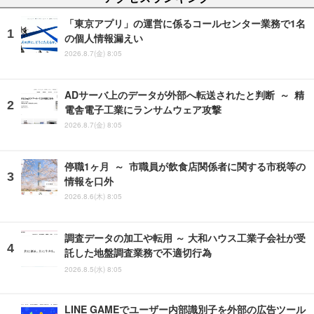
「東京アプリ」の運営に係るコールセンター業務で1名
の個人情報漏えい
2026.8.7(金) 8:05
ADサーバ上のデータが外部へ転送されたと判断 ～ 精
電舎電子工業にランサムウェア攻撃
2026.8.7(金) 8:05
停職1ヶ月 ～ 市職員が飲食店関係者に関する市税等の
情報を口外
2026.8.6(木) 8:05
調査データの加工や転用 ～ 大和ハウス工業子会社が受
託した地盤調査業務で不適切行為
2026.8.5(水) 8:05
LINE GAMEでユーザー内部識別子を外部の広告ツール