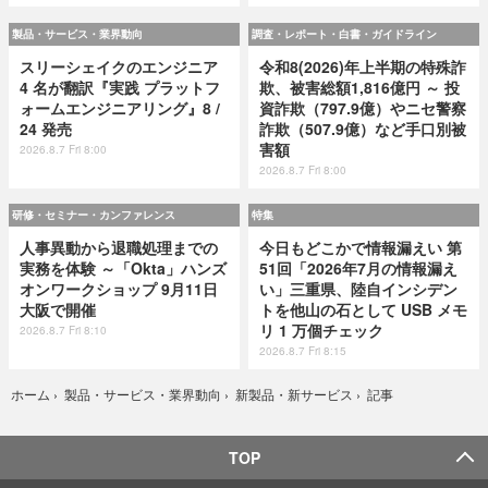
製品・サービス・業界動向
調査・レポート・白書・ガイドライン
スリーシェイクのエンジニア
令和8(2026)年上半期の特殊詐
4 名が翻訳『実践 プラットフ
欺、被害総額1,816億円 ～ 投
ォームエンジニアリング』8 /
資詐欺（797.9億）やニセ警察
24 発売
詐欺（507.9億）など手口別被
害額
2026.8.7 Fri 8:00
2026.8.7 Fri 8:00
研修・セミナー・カンファレンス
特集
人事異動から退職処理までの
今日もどこかで情報漏えい 第
実務を体験 ～「Okta」ハンズ
51回「2026年7月の情報漏え
オンワークショップ 9月11日
い」三重県、陸自インシデン
大阪で開催
トを他山の石として USB メモ
リ 1 万個チェック
2026.8.7 Fri 8:10
2026.8.7 Fri 8:15
記事
ホーム
›
製品・サービス・業界動向
›
新製品・新サービス
›
TOP