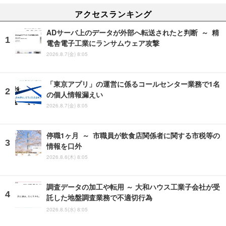
アクセスランキング
ADサーバ上のデータが外部へ転送されたと判断 ～ 精
電舎電子工業にランサムウェア攻撃
2026.8.7(金) 8:05
「東京アプリ」の運営に係るコールセンター業務で1名
の個人情報漏えい
2026.8.7(金) 8:05
停職1ヶ月 ～ 市職員が飲食店関係者に関する市税等の
情報を口外
2026.8.6(木) 8:05
調査データの加工や転用 ～ 大和ハウス工業子会社が受
託した地盤調査業務で不適切行為
2026.8.5(水) 8:05