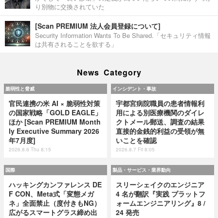
り別物に交換されていた
[Scan PREMIUM 法人会員登録について]
Security Information Wants To Be Shared.「セキュリティ情報
は共有されることを欲する」
News Category
脆弱性と脅威
インシデント・事故
官民連携の米 AI × 脆弱性対策
宇都宮病院職員の患者情報利
の国家戦略「GOLD EAGLE」
用による別医療機関のダイレ
ほか [Scan PREMIUM Month
クトメール郵送、調査の結果
ly Executive Summary 2026
直接的金銭的利益の受領が無
年7月度]
いことを確認
2026.8.6 Thu 8:15
2026.8.7 Fri 8:05
国際
製品・サービス・業界動向
ハッキングカンファレンス DE
スリーシェイクのエンジニア
F CON、Meta式「変態メガ
4 名が翻訳『実践 プラットフ
ネ」全面禁止（度付きもNG）
ォームエンジニアリング』8 /
広がるスマートグラス締め出
24 発売