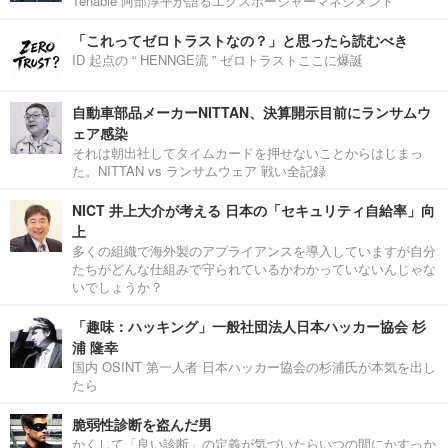
Tenable 阿部淳平が語るエクスポージャーマネジメント
「これってゼロトラストなの？」と思ったら読むべき
ID 起点の “ HENNGE流 ” ゼロトラストここに爆誕
自動車部品メーカーNITTAN、決算開示目前にランサムウ
ェア感染
それは朝出社してタイムカードを押せないことからはじまっ
た。NITTAN vs ランサムウェア 戦い全記録
NICT 井上大介が考える 日本の「セキュリティ自給率」向
上
多くの組織で海外製のアプライアンスを導入していますが自分
たちがどんな仕組みで守られているかわかっていないんじゃな
いでしょうか？
「趣味：ハッキング」一般社団法人日本ハッカー協会 杉
浦 隆幸
国内 OSINT 第一人者 日本ハッカー協会の杉浦氏が本気を出し
たら
脆弱性診断を盗んだ男
かくして「良い診断」の定義が気づいたらいつの間にかすっか