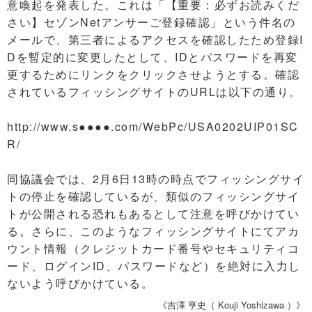
意喚起を発表した。これは「【重要：必ずお読みくだ
さい】セゾンNetアンサーご登録確認」という件名の
メールで、第三者によるアクセスを確認したため登録I
Dを暫定的に変更したとして、IDとパスワードを再変
更するためにリンクをクリックさせようとする。確認
されているフィッシングサイトのURLは以下の通り。
http://www.s●●●●.com/WebPc/USA0202UIP01SC
R/
同協議会では、2月6日13時の時点でフィッシングサイ
トの停止を確認しているが、類似のフィッシングサイ
トが公開される恐れもあるとして注意を呼びかけてい
る。さらに、このようなフィッシングサイトにてアカ
ウント情報（クレジットカード番号やセキュリティコ
ード、ログインID、パスワードなど）を絶対に入力し
ないよう呼びかけている。
《吉澤 亨史（ Kouji Yoshizawa ）》