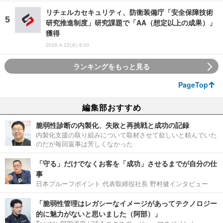
リチェルカセキュリティ、防衛装備庁「安全保障技術
研究推進制度」研究課題で「AA（想定以上の成果）」
獲得
2026.4.22(水) 8:00
ランキングをもっと見る
PageTop
編集部おすすめ
脆弱性診断の内製化、失敗と再挑戦と成功の記録
内製化支援の取り組みについて取材させて欲しいと頼んでいた
のだが毎回返事は芳しくなかった
「守る」だけでなくお客を「成功」させるまでが自分の仕
事
日本プルーフポイント 代表取締役社長 野村健インタビュー
「脆弱性管理はレガシーなイメージがあってテクノロジー
的に魅力がないと思いました（阿部）」