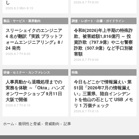
し
2026.8.7 Fri 8:00
2026.8.3 Mon 8:15
製品・サービス・業界動向
調査・レポート・白書・ガイドライン
スリーシェイクのエンジニア
令和8(2026)年上半期の特殊詐
4 名が翻訳『実践 プラットフ
欺、被害総額1,816億円 ～ 投
ォームエンジニアリング』8 /
資詐欺（797.9億）やニセ警察
24 発売
詐欺（507.9億）など手口別被
害額
2026.8.7 Fri 8:00
2026.8.7 Fri 8:00
研修・セミナー・カンファレンス
特集
人事異動から退職処理までの
今日もどこかで情報漏えい 第
実務を体験 ～「Okta」ハンズ
51回「2026年7月の情報漏え
オンワークショップ 9月11日
い」三重県、陸自インシデン
大阪で開催
トを他山の石として USB メモ
リ 1 万個チェック
2026.8.7 Fri 8:10
2026.8.7 Fri 8:15
記事
ホーム
›
脆弱性と脅威
›
脅威動向
›