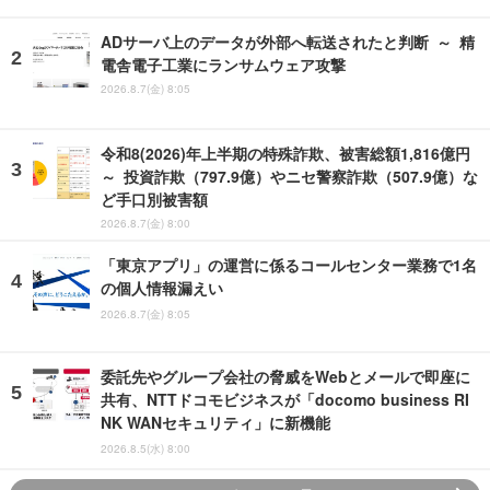
ADサーバ上のデータが外部へ転送されたと判断 ～ 精
電舎電子工業にランサムウェア攻撃
2026.8.7(金) 8:05
令和8(2026)年上半期の特殊詐欺、被害総額1,816億円
～ 投資詐欺（797.9億）やニセ警察詐欺（507.9億）な
ど手口別被害額
2026.8.7(金) 8:00
「東京アプリ」の運営に係るコールセンター業務で1名
の個人情報漏えい
2026.8.7(金) 8:05
委託先やグループ会社の脅威をWebとメールで即座に
共有、NTTドコモビジネスが「docomo business RI
NK WANセキュリティ」に新機能
2026.8.5(水) 8:00