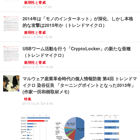
脆弱性と脅威
2014.1.9 Thu 17:30
2014年は「モノのインターネット」が深化、しかし本格
的な攻撃は2015年か（トレンドマイクロ）
脆弱性と脅威
2014.1.8 Wed 16:50
USBワーム活動を行う「CryptoLocker」の新たな亜種
（トレンドマイクロ）
脆弱性と脅威
2013.12.27 Fri 16:08
マルウェア産業革命時代の個人情報防衛 第4回 トレンドマ
イクロ 染谷征良 「ターニングポイントとなった2013年」
(作家一田和樹取材メモ)
特集
2013.12.24 Tue 8:45