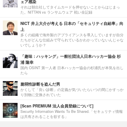
ェア感染
それは朝出社してタイムカードを押せないことからはじまっ
た。NITTAN vs ランサムウェア 戦い全記録
NICT 井上大介が考える 日本の「セキュリティ自給率」向
上
多くの組織で海外製のアプライアンスを導入していますが自分
たちがどんな仕組みで守られているかわかっていないんじゃな
いでしょうか？
「趣味：ハッキング」一般社団法人日本ハッカー協会 杉
浦 隆幸
国内 OSINT 第一人者 日本ハッカー協会の杉浦氏が本気を出し
たら
脆弱性診断を盗んだ男
かくして「良い診断」の定義が気づいたらいつの間にかすっか
り別物に交換されていた
[Scan PREMIUM 法人会員登録について]
Security Information Wants To Be Shared.「セキュリティ情報
は共有されることを欲する」