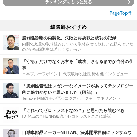
ランキングをもっと見る
PageTop
編集部おすすめ
脆弱性診断の内製化、失敗と再挑戦と成功の記録
内製化支援の取り組みについて取材させて欲しいと頼んでいた
のだが毎回返事は芳しくなかった
「守る」だけでなくお客を「成功」させるまでが自分の仕
事
日本プルーフポイント 代表取締役社長 野村健インタビュー
「脆弱性管理はレガシーなイメージがあってテクノロジー
的に魅力がないと思いました（阿部）」
Tenable 阿部淳平が語るエクスポージャーマネジメント
「これってゼロトラストなの？」と思ったら読むべき
ID 起点の “ HENNGE流 ” ゼロトラストここに爆誕
自動車部品メーカーNITTAN、決算開示目前にランサムウ