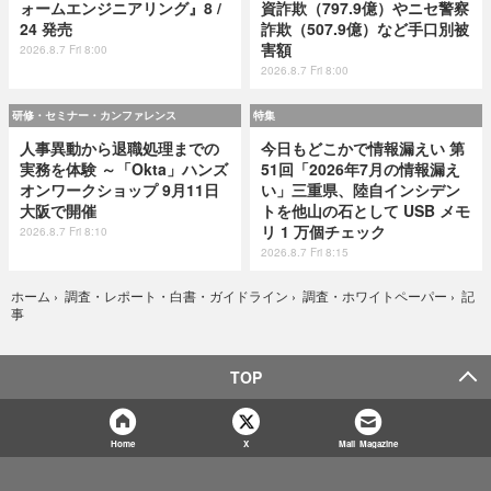
ォームエンジニアリング』8 /
資詐欺（797.9億）やニセ警察
24 発売
詐欺（507.9億）など手口別被
害額
2026.8.7 Fri 8:00
2026.8.7 Fri 8:00
研修・セミナー・カンファレンス
特集
人事異動から退職処理までの
今日もどこかで情報漏えい 第
実務を体験 ～「Okta」ハンズ
51回「2026年7月の情報漏え
オンワークショップ 9月11日
い」三重県、陸自インシデン
大阪で開催
トを他山の石として USB メモ
リ 1 万個チェック
2026.8.7 Fri 8:10
2026.8.7 Fri 8:15
記
ホーム
›
調査・レポート・白書・ガイドライン
›
調査・ホワイトペーパー
›
事
TOP
Home
X
Mail Magazine