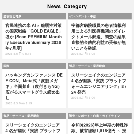
News Category
脆弱性と脅威
インシデント・事故
官民連携の米 AI × 脆弱性対策
宇都宮病院職員の患者情報利
の国家戦略「GOLD EAGLE」
用による別医療機関のダイレ
ほか [Scan PREMIUM Month
クトメール郵送、調査の結果
ly Executive Summary 2026
直接的金銭的利益の受領が無
年7月度]
いことを確認
2026.8.6 Thu 8:15
2026.8.7 Fri 8:05
国際
製品・サービス・業界動向
ハッキングカンファレンス DE
スリーシェイクのエンジニア
F CON、Meta式「変態メガ
4 名が翻訳『実践 プラットフ
ネ」全面禁止（度付きもNG）
ォームエンジニアリング』8 /
広がるスマートグラス締め出
24 発売
し
2026.8.7 Fri 8:00
2026.8.3 Mon 8:15
製品・サービス・業界動向
調査・レポート・白書・ガイドライン
スリーシェイクのエンジニア
令和8(2026)年上半期の特殊詐
4 名が翻訳『実践 プラットフ
欺、被害総額1,816億円 ～ 投