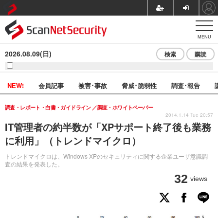
MENU
2026.08.09(日)
検索
購読
NEW!
会員記事
被害･事故
脅威･脆弱性
調査･報告
調査・レポート・白書・ガイドライン
調査・ホワイトペーパー
2014.1.14 Tue 20:57
IT管理者の約半数が「XPサポート終了後も業務
に利用」（トレンドマイクロ）
トレンドマイクロは、Windows XPのセキュリティに関する企業ユーザ意識調
査の結果を発表した。
32
views