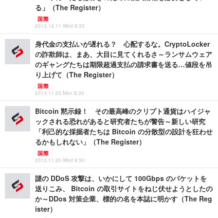
る」（The Register）
国際
2013.12.11 Wed 8:30
身代金の支払いが遅れる？ 心配するな。CryptoLocker
の詐欺師は、まあ、大目に見てくれるさ～ランサムウェア
のギャングたちは期限超過支払の請求書を送る…値段を吊
り上げて（The Register）
国際
2013.11.25 Mon 8:30
Bitcoin 黙示録！ その最高峰のクリプト通貨はハイジャ
ックされる恐れがあると研究者たちが警告～新しい研究
「利己的な採掘者たちは Bitcoin の分散型の設計を狂わせ
るかもしれない」（The Register）
国際
2013.11.20 Wed 8:30
謎の DDoS 攻撃は、いかにして 100Gbps のパケットを
送りこみ、 Bitcoin の取引サイトをねじ伏せようとしたの
か～DDos 対策企業、標的の名を本誌に明かす（The Reg
ister）