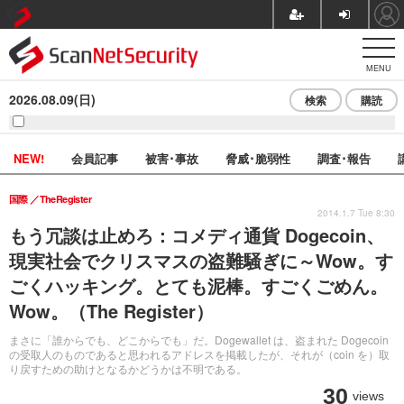
MENU
2026.08.09(日)
検索
購読
NEW!
会員記事
被害･事故
脅威･脆弱性
調査･報告
国際
TheRegister
2014.1.7 Tue 8:30
もう冗談は止めろ：コメディ通貨 Dogecoin、
現実社会でクリスマスの盗難騒ぎに～Wow。す
ごくハッキング。とても泥棒。すごくごめん。
Wow。（The Register）
まさに「誰からでも、どこからでも」だ。Dogewallet は、盗まれた Dogecoin
の受取人のものであると思われるアドレスを掲載したが、それが（coin を）取
り戻すための助けとなるかどうかは不明である。
30
views