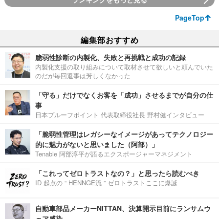
PageTop
編集部おすすめ
脆弱性診断の内製化、失敗と再挑戦と成功の記録
内製化支援の取り組みについて取材させて欲しいと頼んでいた
のだが毎回返事は芳しくなかった
「守る」だけでなくお客を「成功」させるまでが自分の仕
事
日本プルーフポイント 代表取締役社長 野村健インタビュー
「脆弱性管理はレガシーなイメージがあってテクノロジー
的に魅力がないと思いました（阿部）」
Tenable 阿部淳平が語るエクスポージャーマネジメント
「これってゼロトラストなの？」と思ったら読むべき
ID 起点の “ HENNGE流 ” ゼロトラストここに爆誕
自動車部品メーカーNITTAN、決算開示目前にランサムウ
ェア感染