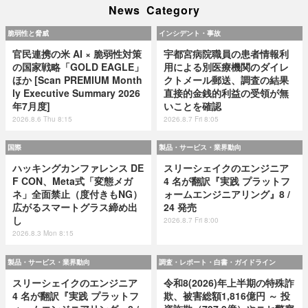
News Category
脆弱性と脅威
インシデント・事故
官民連携の米 AI × 脆弱性対策
宇都宮病院職員の患者情報利
の国家戦略「GOLD EAGLE」
用による別医療機関のダイレ
ほか [Scan PREMIUM Month
クトメール郵送、調査の結果
ly Executive Summary 2026
直接的金銭的利益の受領が無
年7月度]
いことを確認
2026.8.6 Thu 8:15
2026.8.7 Fri 8:05
国際
製品・サービス・業界動向
ハッキングカンファレンス DE
スリーシェイクのエンジニア
F CON、Meta式「変態メガ
4 名が翻訳『実践 プラットフ
ネ」全面禁止（度付きもNG）
ォームエンジニアリング』8 /
広がるスマートグラス締め出
24 発売
し
2026.8.7 Fri 8:00
2026.8.3 Mon 8:15
製品・サービス・業界動向
調査・レポート・白書・ガイドライン
スリーシェイクのエンジニア
令和8(2026)年上半期の特殊詐
4 名が翻訳『実践 プラットフ
欺、被害総額1,816億円 ～ 投