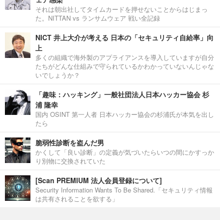
それは朝出社してタイムカードを押せないことからはじまっ
た。NITTAN vs ランサムウェア 戦い全記録
NICT 井上大介が考える 日本の「セキュリティ自給率」向
上
多くの組織で海外製のアプライアンスを導入していますが自分
たちがどんな仕組みで守られているかわかっていないんじゃな
いでしょうか？
「趣味：ハッキング」一般社団法人日本ハッカー協会 杉
浦 隆幸
国内 OSINT 第一人者 日本ハッカー協会の杉浦氏が本気を出し
たら
脆弱性診断を盗んだ男
かくして「良い診断」の定義が気づいたらいつの間にかすっか
り別物に交換されていた
[Scan PREMIUM 法人会員登録について]
Security Information Wants To Be Shared.「セキュリティ情報
は共有されることを欲する」