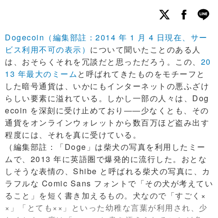
Dogecoin（編集部註：2014 年 1 月 4 日現在、サー
ビス利用不可の表示）
について聞いたことのある人
は、おそらくそれを冗談だと思っただろう。この、
20
13 年最大のミーム
と呼ばれてきたものをモチーフと
した暗号通貨は、いかにもインターネットの悪ふざけ
らしい要素に溢れている。しかし一部の人々は、Dog
ecoin を深刻に受け止めており――少なくとも、その
通貨をオンラインウォレットから数百万ほど盗み出す
程度には、それを真に受けている。
（編集部註：「Doge」は柴犬の写真を利用したミー
ムで、2013 年に英語圏で爆発的に流行した。おとな
しそうな表情の、Shibe と呼ばれる柴犬の写真に、カ
ラフルな Comic Sans フォントで「その犬が考えてい
ること」を短く書き加えるもの。犬なので「すごく×
×」「とても××」といった幼稚な言葉が利用され、少