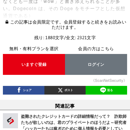
なくとも一度は「wow」と書き添えられることが多
い。Dogecoin は、その Doge をモチーフとした仮想
通貨である）
この記事は会員限定です。会員登録すると続きをお読みい
ただけます。
残り: 1880文字/全文: 2321文字
無料・有料プランを選択
会員の方はこちら
いますぐ登録
ログイン
《ScanNetSecurity》
シェア
ポスト
送る
関連記事
盗難されたクレジットカードの詳細情報だって？ 詐欺師
たちが欲しいのは、君のプライベートのほうだよ～研究者
「ハッカーたちは稼ぎのために個人情報を必要としてい