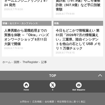
ォームエンジニアリング』8 /
資詐欺（797.9億）やニセ警察
24 発売
詐欺（507.9億）など手口別被
害額
2026.8.7 Fri 8:00
2026.8.7 Fri 8:00
研修・セミナー・カンファレンス
特集
人事異動から退職処理までの
今日もどこかで情報漏えい 第
実務を体験 ～「Okta」ハンズ
51回「2026年7月の情報漏え
オンワークショップ 9月11日
い」三重県、陸自インシデン
大阪で開催
トを他山の石として USB メモ
リ 1 万個チェック
2026.8.7 Fri 8:10
2026.8.7 Fri 8:15
記事
ホーム
›
国際
›
TheRegister
›
TOP
Home
X
Mail Magazine
お問合せ
広告掲載
会社概要
特定商取引法に基づく表記