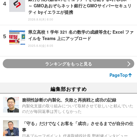
～ GMOあおぞらネット銀行とGMOサイバーセキュリ
ティ byイエラエが提携
2026.8.6(木) 8:00
県立高校 1 学年 321 名の数学の成績等含む Excel ファ
イルを Teams 上にアップロード
2025.6.6(金) 8:05
ランキングをもっと見る
PageTop
編集部おすすめ
脆弱性診断の内製化、失敗と再挑戦と成功の記録
内製化支援の取り組みについて取材させて欲しいと頼んでいた
のだが毎回返事は芳しくなかった
「守る」だけでなくお客を「成功」させるまでが自分の仕
事
日本プルーフポイント 代表取締役社長 野村健インタビュー