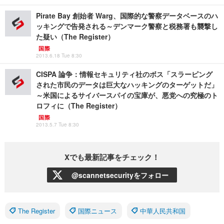
Pirate Bay 創始者 Warg、国際的な警察データベースのハ
ッキングで告発される～デンマーク警察と税務署も襲撃し
た疑い（The Register）
国際
2013.6.18 Tue 8:30
CISPA 論争：情報セキュリティ社のボス「スラーピング
された市民のデータは巨大なハッキングのターゲットだ」
～米国によるサイバースパイの宝庫が、悪党への究極のト
ロフィに（The Register）
国際
2013.5.7 Tue 8:30
Xでも最新記事をチェック！
@scannetsecurityをフォロー
The Register
国際ニュース
中華人民共和国