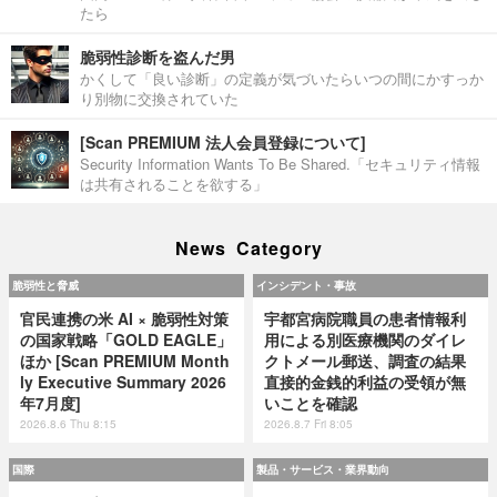
たら
脆弱性診断を盗んだ男
かくして「良い診断」の定義が気づいたらいつの間にかすっか
り別物に交換されていた
[Scan PREMIUM 法人会員登録について]
Security Information Wants To Be Shared.「セキュリティ情報
は共有されることを欲する」
News Category
脆弱性と脅威
インシデント・事故
官民連携の米 AI × 脆弱性対策
宇都宮病院職員の患者情報利
の国家戦略「GOLD EAGLE」
用による別医療機関のダイレ
ほか [Scan PREMIUM Month
クトメール郵送、調査の結果
ly Executive Summary 2026
直接的金銭的利益の受領が無
年7月度]
いことを確認
2026.8.6 Thu 8:15
2026.8.7 Fri 8:05
国際
製品・サービス・業界動向