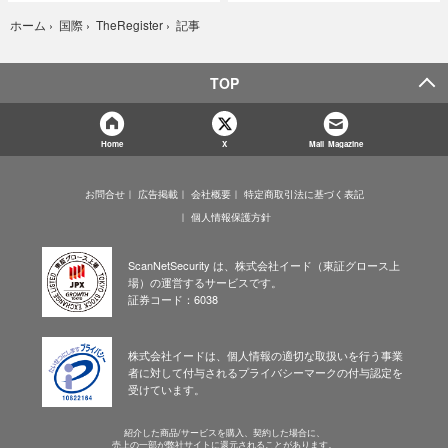
記事
ホーム
›
国際
›
TheRegister
›
TOP
Home
X
Mail Magazine
お問合せ
広告掲載
会社概要
特定商取引法に基づく表記
個人情報保護方針
ScanNetSecurity は、株式会社イード（東証グロース上
場）の運営するサービスです。
証券コード：6038
株式会社イードは、個人情報の適切な取扱いを行う事業
者に対して付与されるプライバシーマークの付与認定を
受けています。
紹介した商品/サービスを購入、契約した場合に、
売上の一部が弊社サイトに還元されることがあります。