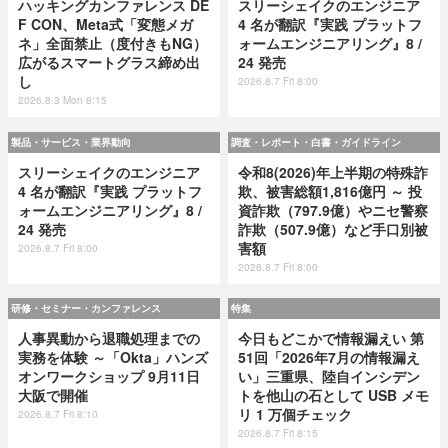
ハッキングカンファレンス DE
スリーシェイクのエンジニア
F CON、Meta式「変態メガ
4 名が翻訳『実践 プラットフ
ネ」全面禁止（度付きもNG）
ォームエンジニアリング』8 /
広がるスマートグラス締め出
24 発売
し
2026.8.7 Fri 8:00
2026.8.3 Mon 8:15
製品・サービス・業界動向
調査・レポート・白書・ガイドライン
スリーシェイクのエンジニア
令和8(2026)年上半期の特殊詐
4 名が翻訳『実践 プラットフ
欺、被害総額1,816億円 ～ 投
ォームエンジニアリング』8 /
資詐欺（797.9億）やニセ警察
24 発売
詐欺（507.9億）など手口別被
害額
2026.8.7 Fri 8:00
2026.8.7 Fri 8:00
研修・セミナー・カンファレンス
特集
人事異動から退職処理までの
今日もどこかで情報漏えい 第
実務を体験 ～「Okta」ハンズ
51回「2026年7月の情報漏え
オンワークショップ 9月11日
い」三重県、陸自インシデン
大阪で開催
トを他山の石として USB メモ
リ 1 万個チェック
2026.8.7 Fri 8:10
2026.8.7 Fri 8:15