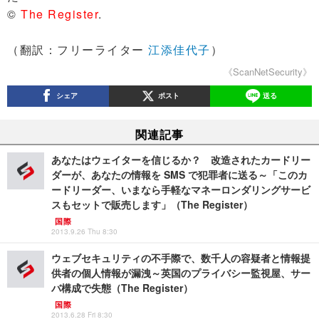
©
The Register
.
（翻訳：フリーライター
江添佳代子
）
《ScanNetSecurity》
シェア
ポスト
送る
関連記事
あなたはウェイターを信じるか？ 改造されたカードリー
ダーが、あなたの情報を SMS で犯罪者に送る～「このカ
ードリーダー、いまなら手軽なマネーロンダリングサービ
スもセットで販売します」（The Register）
国際
2013.9.26 Thu 8:30
ウェブセキュリティの不手際で、数千人の容疑者と情報提
供者の個人情報が漏洩～英国のプライバシー監視屋、サー
バ構成で失態（The Register）
国際
2013.6.28 Fri 8:30