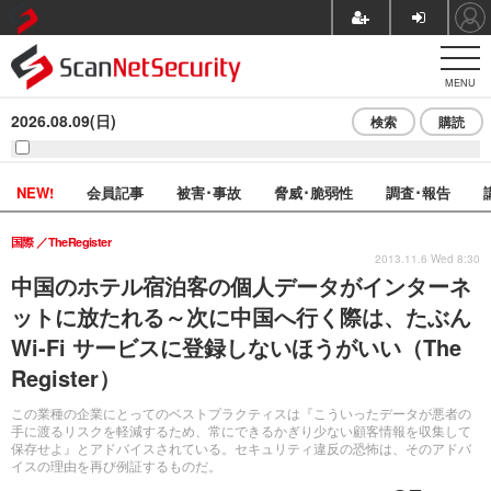
MENU
2026.08.09(日)
検索
購読
NEW!
会員記事
被害･事故
脅威･脆弱性
調査･報告
国際
TheRegister
2013.11.6 Wed 8:30
中国のホテル宿泊客の個人データがインターネ
ットに放たれる～次に中国へ行く際は、たぶん
Wi-Fi サービスに登録しないほうがいい（The
Register）
この業種の企業にとってのベストプラクティスは『こういったデータが悪者の
手に渡るリスクを軽減するため、常にできるかぎり少ない顧客情報を収集して
保存せよ』とアドバイスされている。セキュリティ違反の恐怖は、そのアドバ
イスの理由を再び例証するものだ。