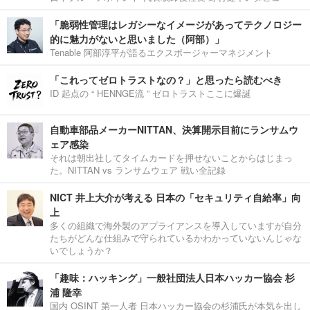
「脆弱性管理はレガシーなイメージがあってテクノロジー
的に魅力がないと思いました（阿部）」
Tenable 阿部淳平が語るエクスポージャーマネジメント
「これってゼロトラストなの？」と思ったら読むべき
ID 起点の “ HENNGE流 ” ゼロトラストここに爆誕
自動車部品メーカーNITTAN、決算開示目前にランサムウ
ェア感染
それは朝出社してタイムカードを押せないことからはじまっ
た。NITTAN vs ランサムウェア 戦い全記録
NICT 井上大介が考える 日本の「セキュリティ自給率」向
上
多くの組織で海外製のアプライアンスを導入していますが自分
たちがどんな仕組みで守られているかわかっていないんじゃな
いでしょうか？
「趣味：ハッキング」一般社団法人日本ハッカー協会 杉
浦 隆幸
国内 OSINT 第一人者 日本ハッカー協会の杉浦氏が本気を出し