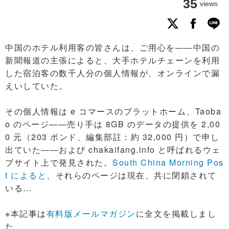
35
views
中国のホテル利用客の皆さんは、ご用心を――中国の
新聞報道の主張によると、大手ホテルチェーンを利用
した宿泊客の数千人分の個人情報が、オンラインで漏
えいしていた。
その個人情報は e コマースのプラットホーム、Taoba
o のページ――売り手は 8GB のデータの提供を 2,00
0 元（203 ポンド、編集部註：約 32,000 円）で申し
出ていた――および chakaifang.info と呼ばれるウェ
ブサイト上で発見された。
South China Morning Pos
t によると
、それらのページは現在、共に閉鎖されて
いる…
※本記事は
有料版メールマガジン
に全文を掲載しまし
た