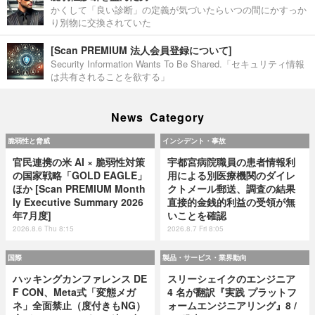
かくして「良い診断」の定義が気づいたらいつの間にかすっか
り別物に交換されていた
[Scan PREMIUM 法人会員登録について]
Security Information Wants To Be Shared.「セキュリティ情報
は共有されることを欲する」
News Category
脆弱性と脅威
インシデント・事故
官民連携の米 AI × 脆弱性対策
宇都宮病院職員の患者情報利
の国家戦略「GOLD EAGLE」
用による別医療機関のダイレ
ほか [Scan PREMIUM Month
クトメール郵送、調査の結果
ly Executive Summary 2026
直接的金銭的利益の受領が無
年7月度]
いことを確認
2026.8.6 Thu 8:15
2026.8.7 Fri 8:05
国際
製品・サービス・業界動向
ハッキングカンファレンス DE
スリーシェイクのエンジニア
F CON、Meta式「変態メガ
4 名が翻訳『実践 プラットフ
ネ」全面禁止（度付きもNG）
ォームエンジニアリング』8 /