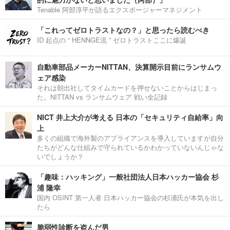
Tenable 阿部淳平が語るエクスポージャーマネジメント
「これってゼロトラストなの？」と思ったら読むべき
ID 起点の “ HENNGE流 ” ゼロトラストここに爆誕
自動車部品メーカーNITTAN、決算開示目前にランサムウ
ェア感染
それは朝出社してタイムカードを押せないことからはじまっ
た。NITTAN vs ランサムウェア 戦い全記録
NICT 井上大介が考える 日本の「セキュリティ自給率」向
上
多くの組織で海外製のアプライアンスを導入していますが自分
たちがどんな仕組みで守られているかわかっていないんじゃな
いでしょうか？
「趣味：ハッキング」一般社団法人日本ハッカー協会 杉
浦 隆幸
国内 OSINT 第一人者 日本ハッカー協会の杉浦氏が本気を出し
たら
脆弱性診断を盗んだ男