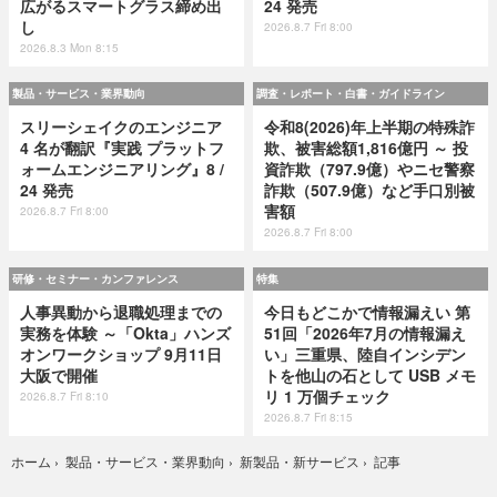
広がるスマートグラス締め出
24 発売
し
2026.8.7 Fri 8:00
2026.8.3 Mon 8:15
製品・サービス・業界動向
調査・レポート・白書・ガイドライン
スリーシェイクのエンジニア
令和8(2026)年上半期の特殊詐
4 名が翻訳『実践 プラットフ
欺、被害総額1,816億円 ～ 投
ォームエンジニアリング』8 /
資詐欺（797.9億）やニセ警察
24 発売
詐欺（507.9億）など手口別被
害額
2026.8.7 Fri 8:00
2026.8.7 Fri 8:00
研修・セミナー・カンファレンス
特集
人事異動から退職処理までの
今日もどこかで情報漏えい 第
実務を体験 ～「Okta」ハンズ
51回「2026年7月の情報漏え
オンワークショップ 9月11日
い」三重県、陸自インシデン
大阪で開催
トを他山の石として USB メモ
リ 1 万個チェック
2026.8.7 Fri 8:10
2026.8.7 Fri 8:15
記事
ホーム
›
製品・サービス・業界動向
›
新製品・新サービス
›