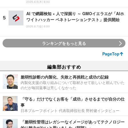
2026.8.6(木) 8:00
AI で網羅検知 × 人で深掘り ～ GMOイエラエが「AIホ
ワイトハッカー ペネトレーションテスト」提供開始
2026.8.7(金) 8:00
ランキングをもっと見る
PageTop
編集部おすすめ
脆弱性診断の内製化、失敗と再挑戦と成功の記録
内製化支援の取り組みについて取材させて欲しいと頼んでいた
のだが毎回返事は芳しくなかった
「守る」だけでなくお客を「成功」させるまでが自分の仕
事
日本プルーフポイント 代表取締役社長 野村健インタビュー
「脆弱性管理はレガシーなイメージがあってテクノロジー
的に魅力がないと思いました（阿部）」