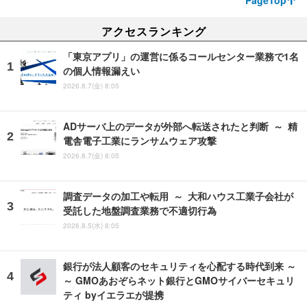
アクセスランキング
「東京アプリ」の運営に係るコールセンター業務で1名
の個人情報漏えい
2026.8.7(金) 8:05
ADサーバ上のデータが外部へ転送されたと判断 ～ 精
電舎電子工業にランサムウェア攻撃
2026.8.7(金) 8:05
調査データの加工や転用 ～ 大和ハウス工業子会社が
受託した地盤調査業務で不適切行為
2026.8.5(水) 8:05
銀行が法人顧客のセキュリティを心配する時代到来 ～
～ GMOあおぞらネット銀行とGMOサイバーセキュリ
ティ byイエラエが提携