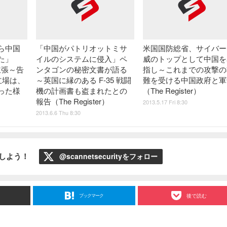
から中国
「中国がパトリオットミサ
米国国防総省、サイバー
た」
イルのシステムに侵入」ペ
威のトップとして中国を
主張～告
ンタゴンの秘密文書が語る
指し～これまでの攻撃の
の立場は、
～英国に縁のある F-35 戦闘
難を受ける中国政府と軍
った様
機の計画書も盗まれたとの
（The Register）
報告（The Register）
2013.5.17 Fri 8:30
2013.6.6 Thu 8:30
ローしよう！
@scannetsecurityをフォロー
ブックマーク
後で読む