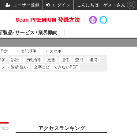
ユーザー登録
ログイン
こんにちは、ゲストさん
Scan PREMIUM 登録方法
 新製品･サービス / 業界動向
予定
表記基準
スマホ
稼ぎ
訴訟
行政指導
更迭
退任
懲戒
逮捕
テスト 診断 違い
文字コピーできないPDF
アクセスランキング
i 8:30