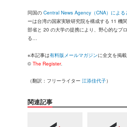
同国の
Central News Agency（CNA）によ
ーは台湾の国家実験研究院を構成する 11 機
部省と 20 の大学の提携により、野心的なプ
る…
※本記事は
有料版メールマガジン
に全文を掲載
©
The Register
.
（翻訳：フリーライター
江添佳代子
）
関連記事