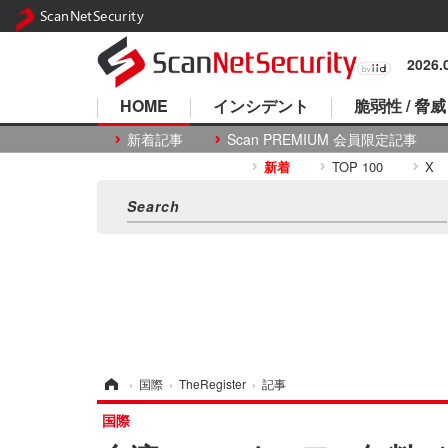
ScanNetSecurity
2026
HOME
インシデント
脆弱性 / 脅威
新着記事
Scan PREMIUM 会員限定記事
新着
TOP 100
X
ホーム
›
国際
›
TheRegister
›
記事
国際