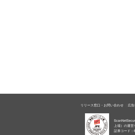
リリース窓口・お問い合わせ
広告
ScanNetS
上場）の運営
証券コード：6