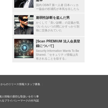
国内 OSINT 第一人者 日本ハッカ
ー協会の杉浦氏が本気を出したら
脆弱性診断を盗んだ男
かくして「良い診断」の定義が気
づいたらいつの間にかすっかり別
物に交換されていた
[Scan PREMIUM 法人会員登
録について]
Security Information Wants To Be
Shared.「セキュリティ情報は共
有されることを欲する」
ドからのリリース情報
スタッフ募集
個人情報の適切な取扱いを行う事
れるプライバシーマークの付与認