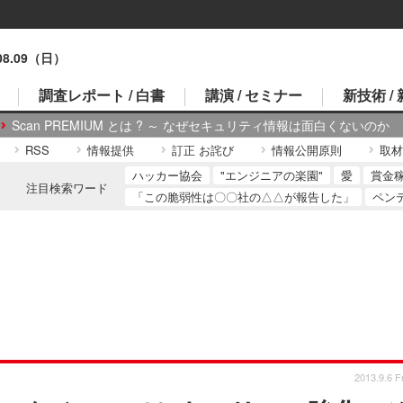
.08.09（日）
調査レポート / 白書
講演 / セミナー
新技術 /
Scan PREMIUM とは ? ～ なぜセキュリティ情報は面白くないのか
RSS
情報提供
訂正 お詫び
情報公開原則
取材
ハッカー協会
"エンジニアの楽園"
愛
賞金
注目検索ワード
「この脆弱性は〇〇社の△△が報告した」
ペン
2013.9.6 Fr