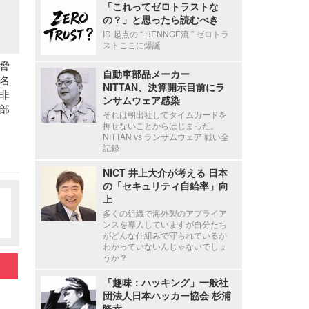
「これってゼロトラストな
の？」と思ったら読むべき
ID 起点の “ HENNGE流 ” ゼロトラ
ストここに爆誕
脅
自動車部品メーカー
名
NITTAN、決算開示目前にラ
非
ンサムウェア感染
部
それは朝出社してタイムカードを
押せないことからはじまった。
NITTAN vs ランサムウェア 戦い全
記録
NICT 井上大介が考える 日本
の「セキュリティ自給率」向
上
多くの組織で海外製のアプライア
ンスを導入していますが自分たち
がどんな仕組みで守られているか
わかっていないんじゃないでしょ
うか？
「趣味：ハッキング」一般社
団法人日本ハッカー協会 杉浦
隆幸