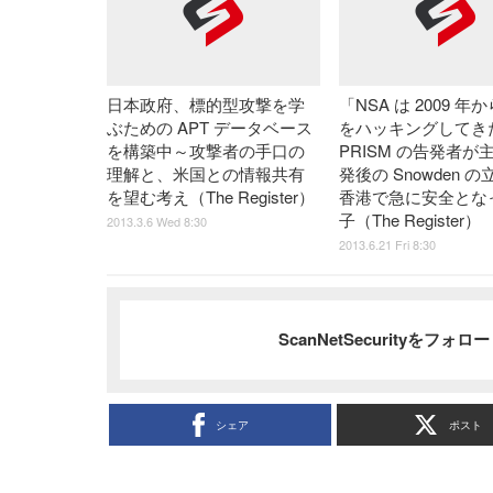
日本政府、標的型攻撃を学
「NSA は 2009 年
ぶための APT データベース
をハッキングしてき
を構築中～攻撃者の手口の
PRISM の告発者が
理解と、米国との情報共有
発後の Snowden 
を望む考え（The Register）
香港で急に安全とな
子（The Register）
2013.3.6 Wed 8:30
2013.6.21 Fri 8:30
ScanNetSecurityをフォ
シェア
ポスト