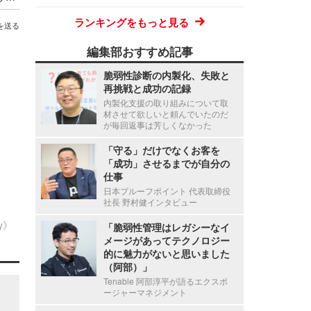
ランキングをもっと見る
を送る
編集部おすすめ記事
脆弱性診断の内製化、失敗と
再挑戦と成功の記録
内製化支援の取り組みについて取
材させて欲しいと頼んでいたのだ
が毎回返事は芳しくなかった
「守る」だけでなくお客を
「成功」させるまでが自分の
仕事
日本プルーフポイント 代表取締役
社長 野村健インタビュー
ty》
「脆弱性管理はレガシーなイ
メージがあってテクノロジー
的に魅力がないと思いました
（阿部）」
Tenable 阿部淳平が語るエクスポ
ージャーマネジメント