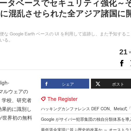
ータベースでセキュリティ強化～
に混乱させられた全アジア諸国に
oogle Earth ベースの UI を利用して追跡し、また予知する
している。
21
v
igh-
シェア
ポスト
）が、マルウェアの
The Register
、学校、研究者
効果的に識別し
が世界初の無料