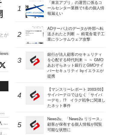
そ
「東京アプリ」の運営に係るコ
ールセンター業務で1名の個人情
開
報漏えい
ADサーバ上のデータが外部へ転
送されたと判断 ～ 精電舎電子工
ことが
業にランサムウェア攻撃
iews
銀行が法人顧客のセキュリティ
を心配する時代到来 ～ ～ GMO
あおぞらネット銀行とGMOサイ
バーセキュリティ byイエラエが
提携
【マンスリーレポート 2003/03】
サイバーテロではなく「サイバ
ーデモ」!? イラク戦争に関連し
たネット事件
ハッキングカンファレンス DEF CON、Meta式「変態メガネ」全面禁止（度付きもNG）広がるスマートグラス締め出し
News2u、「News2u リリース」
Google がサイバー犯罪集団の独自分類体系を導入 ～ Microsoft と CrowdStrike が推進した業界統一規則はいずこへ
顧客が保有する個人情報が閲覧
可能な状態に
最低賃金実現に並ぶ歴史的改革か ～ オーストラリア首相が AI 企業に消費する以上の発電とコンテンツ盗用停止を突きつける