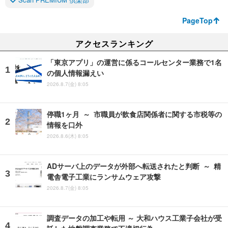
PageTop
アクセスランキング
「東京アプリ」の運営に係るコールセンター業務で1名
の個人情報漏えい
2026.8.7(金) 8:05
停職1ヶ月 ～ 市職員が飲食店関係者に関する市税等の
情報を口外
2026.8.6(木) 8:05
ADサーバ上のデータが外部へ転送されたと判断 ～ 精
電舎電子工業にランサムウェア攻撃
2026.8.7(金) 8:05
調査データの加工や転用 ～ 大和ハウス工業子会社が受