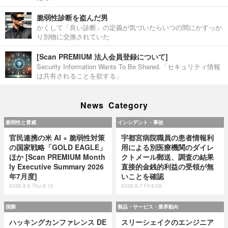
脆弱性診断を盗んだ男
かくして「良い診断」の定義が気づいたらいつの間にかすっか
り別物に交換されていた
[Scan PREMIUM 法人会員登録について]
Security Information Wants To Be Shared.「セキュリティ情報
は共有されることを欲する」
News Category
脆弱性と脅威
インシデント・事故
官民連携の米 AI × 脆弱性対策
宇都宮病院職員の患者情報利
の国家戦略「GOLD EAGLE」
用による別医療機関のダイレ
ほか [Scan PREMIUM Month
クトメール郵送、調査の結果
ly Executive Summary 2026
直接的金銭的利益の受領が無
年7月度]
いことを確認
2026.8.6 Thu 8:15
2026.8.7 Fri 8:05
国際
製品・サービス・業界動向
ハッキングカンファレンス DE
スリーシェイクのエンジニア