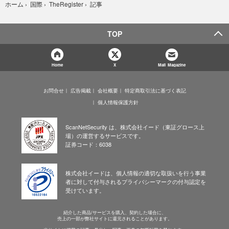
記事
ホーム
›
国際
›
TheRegister
›
TOP
Home
X
Mail Magazine
お問合せ
広告掲載
会社概要
特定商取引法に基づく表記
個人情報保護方針
ScanNetSecurity は、株式会社イード（東証グロース上
場）の運営するサービスです。
証券コード：6038
株式会社イードは、個人情報の適切な取扱いを行う事業
者に対して付与されるプライバシーマークの付与認定を
受けています。
紹介した商品/サービスを購入、契約した場合に、
売上の一部が弊社サイトに還元されることがあります。