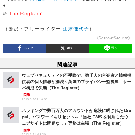
た
©
The Register
.
（翻訳：フリーライター
江添佳代子
）
《ScanNetSecurity》
シェア
ポスト
送る
関連記事
ウェブセキュリティの不手際で、数千人の容疑者と情報提
供者の個人情報が漏洩～英国のプライバシー監視屋、サー
バ構成で失態（The Register）
国際
2013.6.28 Fri 8:30
ハッキングで数百万人のアカウントが危険に晒された Dru
pal、パスワードをリセット～「当社 CMS を利用したウ
ェブサイトは問題なし」専務は主張（The Register）
国際
2013.6.7 Fri 8:30