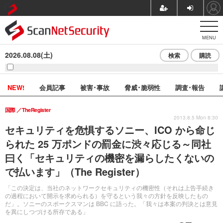
MENU
2026.08.08(土)
検索
購読
NEW!
会員記事
被害･事故
脅威･脆弱性
調査･報告
国際
TheRegister
2013.8.5 Mon 8:30
セキュリティを危惧するソニー、ICO から命じ
られた 25 万ポンドの罰金に渋々応じる～同社
曰く「セキュリティの機密を漏らしたくないの
で払います」（The Register）
「この決定は、当社のネットワークセキュリティの機密性（それは上告手続き
の過程において開示を求められる）を守るという我々の方針を反映したもの
だ」。ソニーのスポークスマンは BBC に語った。「我々は本案の判決とは意見
を異にしつづける所存である」