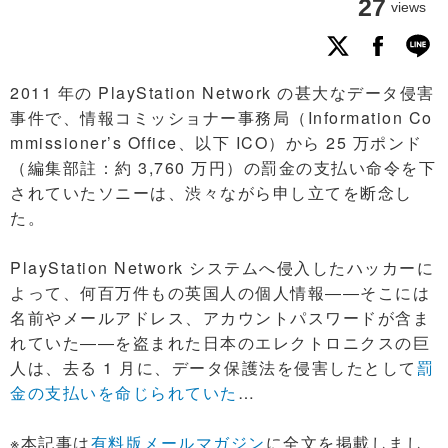
27
views
2011 年の PlayStation Network の甚大なデータ侵害
事件で、情報コミッショナー事務局（Information Co
mmissioner’s Office、以下 ICO）から 25 万ポンド
（編集部註：約 3,760 万円）の罰金の支払い命令を下
されていたソニーは、渋々ながら申し立てを断念し
た。
PlayStation Network システムへ侵入したハッカーに
よって、何百万件もの英国人の個人情報――そこには
名前やメールアドレス、アカウントパスワードが含ま
れていた――を盗まれた日本のエレクトロニクスの巨
人は、去る 1 月に、データ保護法を侵害したとして
罰
金の支払いを命じられていた
…
※本記事は
有料版メールマガジン
に全文を掲載しまし