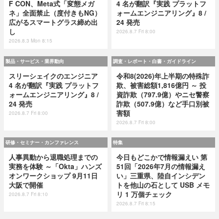
F CON、Meta式「変態メガ
4 名が翻訳『実践 プラットフ
ネ」全面禁止（度付きもNG）
ォームエンジニアリング』8 /
広がるスマートグラス締め出
24 発売
し
2026.8.7 Fri 8:00
2026.8.3 Mon 8:15
製品・サービス・業界動向
調査・レポート・白書・ガイドライン
スリーシェイクのエンジニア
令和8(2026)年上半期の特殊詐
4 名が翻訳『実践 プラットフ
欺、被害総額1,816億円 ～ 投
ォームエンジニアリング』8 /
資詐欺（797.9億）やニセ警察
24 発売
詐欺（507.9億）など手口別被
害額
2026.8.7 Fri 8:00
2026.8.7 Fri 8:00
研修・セミナー・カンファレンス
特集
人事異動から退職処理までの
今日もどこかで情報漏えい 第
実務を体験 ～「Okta」ハンズ
51回「2026年7月の情報漏え
オンワークショップ 9月11日
い」三重県、陸自インシデン
大阪で開催
トを他山の石として USB メモ
リ 1 万個チェック
2026.8.7 Fri 8:10
2026.8.7 Fri 8:15