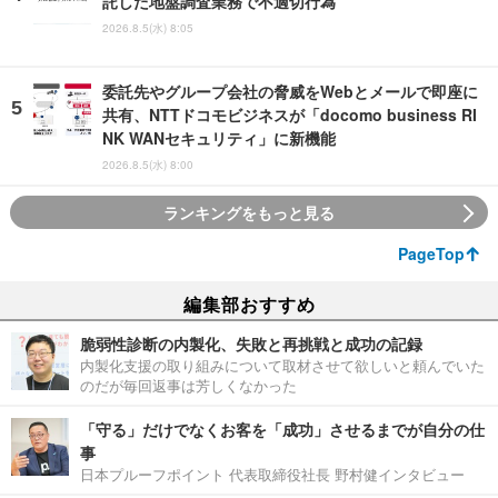
託した地盤調査業務で不適切行為
2026.8.5(水) 8:05
委託先やグループ会社の脅威をWebとメールで即座に
共有、NTTドコモビジネスが「docomo business RI
NK WANセキュリティ」に新機能
2026.8.5(水) 8:00
ランキングをもっと見る
PageTop
編集部おすすめ
脆弱性診断の内製化、失敗と再挑戦と成功の記録
内製化支援の取り組みについて取材させて欲しいと頼んでいた
のだが毎回返事は芳しくなかった
「守る」だけでなくお客を「成功」させるまでが自分の仕
事
日本プルーフポイント 代表取締役社長 野村健インタビュー