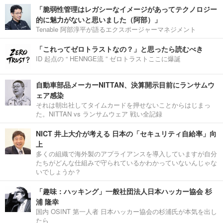
「脆弱性管理はレガシーなイメージがあってテクノロジー
的に魅力がないと思いました（阿部）」
Tenable 阿部淳平が語るエクスポージャーマネジメント
「これってゼロトラストなの？」と思ったら読むべき
ID 起点の “ HENNGE流 ” ゼロトラストここに爆誕
自動車部品メーカーNITTAN、決算開示目前にランサムウ
ェア感染
それは朝出社してタイムカードを押せないことからはじまっ
た。NITTAN vs ランサムウェア 戦い全記録
NICT 井上大介が考える 日本の「セキュリティ自給率」向
上
多くの組織で海外製のアプライアンスを導入していますが自分
たちがどんな仕組みで守られているかわかっていないんじゃな
いでしょうか？
「趣味：ハッキング」一般社団法人日本ハッカー協会 杉
浦 隆幸
国内 OSINT 第一人者 日本ハッカー協会の杉浦氏が本気を出し
たら