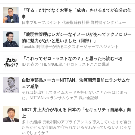
「守る」だけでなくお客を「成功」させるまでが自分の仕
事
日本プルーフポイント 代表取締役社長 野村健インタビュー
「脆弱性管理はレガシーなイメージがあってテクノロジー
的に魅力がないと思いました（阿部）」
Tenable 阿部淳平が語るエクスポージャーマネジメント
「これってゼロトラストなの？」と思ったら読むべき
ID 起点の “ HENNGE流 ” ゼロトラストここに爆誕
自動車部品メーカーNITTAN、決算開示目前にランサムウ
ェア感染
それは朝出社してタイムカードを押せないことからはじまっ
た。NITTAN vs ランサムウェア 戦い全記録
NICT 井上大介が考える 日本の「セキュリティ自給率」向
上
多くの組織で海外製のアプライアンスを導入していますが自分
たちがどんな仕組みで守られているかわかっていないんじゃな
いでしょうか？