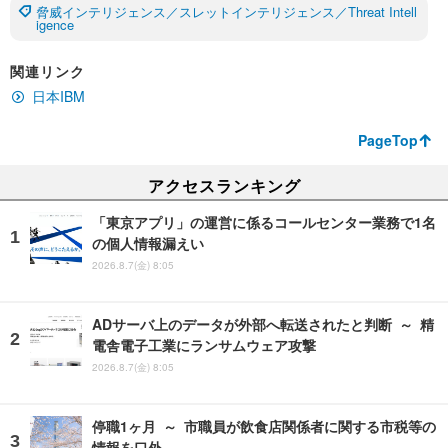
脅威インテリジェンス／スレットインテリジェンス／Threat Intell
igence
関連リンク
日本IBM
PageTop
アクセスランキング
「東京アプリ」の運営に係るコールセンター業務で1名
の個人情報漏えい
2026.8.7(金) 8:05
ADサーバ上のデータが外部へ転送されたと判断 ～ 精
電舎電子工業にランサムウェア攻撃
2026.8.7(金) 8:05
停職1ヶ月 ～ 市職員が飲食店関係者に関する市税等の
情報を口外