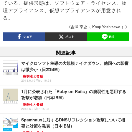
ている。提供形態は、ソフトウェア・ライセンス、物
理アプライアンス、仮想アプライアンスが用意され
る。
《吉澤 亨史（ Kouji Yoshizawa ）》
シェア
ポスト
送る
関連記事
マイクロソフト主導の大規模テイクダウン、他国への影響
は微少か（日本IBM）
脆弱性と脅威
2013.6.19 Wed 16:58
1月に公表された「Ruby on Rails」の脆弱性を悪用する
攻撃が増加（日本IBM）
脆弱性と脅威
2013.6.3 Mon 15:23
Spamhausに対するDNSリフレクション攻撃について概
要と対策を発表（日本IBM）