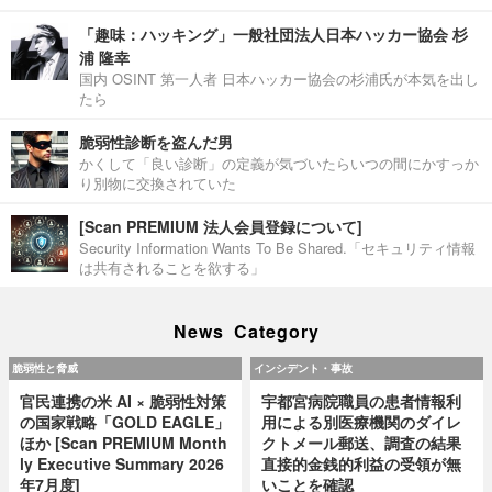
「趣味：ハッキング」一般社団法人日本ハッカー協会 杉
浦 隆幸
国内 OSINT 第一人者 日本ハッカー協会の杉浦氏が本気を出し
たら
脆弱性診断を盗んだ男
かくして「良い診断」の定義が気づいたらいつの間にかすっか
り別物に交換されていた
[Scan PREMIUM 法人会員登録について]
Security Information Wants To Be Shared.「セキュリティ情報
は共有されることを欲する」
News Category
脆弱性と脅威
インシデント・事故
官民連携の米 AI × 脆弱性対策
宇都宮病院職員の患者情報利
の国家戦略「GOLD EAGLE」
用による別医療機関のダイレ
ほか [Scan PREMIUM Month
クトメール郵送、調査の結果
ly Executive Summary 2026
直接的金銭的利益の受領が無
年7月度]
いことを確認