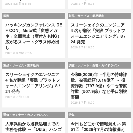
2026.8.6 Thu 8:15
2026.8.7 Fri 8:05
国際
製品・サービス・業界動向
ハッキングカンファレンス DE
スリーシェイクのエンジニア
F CON、Meta式「変態メガ
4 名が翻訳『実践 プラットフ
ネ」全面禁止（度付きもNG）
ォームエンジニアリング』8 /
広がるスマートグラス締め出
24 発売
し
2026.8.7 Fri 8:00
2026.8.3 Mon 8:15
製品・サービス・業界動向
調査・レポート・白書・ガイドライン
スリーシェイクのエンジニア
令和8(2026)年上半期の特殊詐
4 名が翻訳『実践 プラットフ
欺、被害総額1,816億円 ～ 投
ォームエンジニアリング』8 /
資詐欺（797.9億）やニセ警察
24 発売
詐欺（507.9億）など手口別被
害額
2026.8.7 Fri 8:00
2026.8.7 Fri 8:00
研修・セミナー・カンファレンス
特集
人事異動から退職処理までの
今日もどこかで情報漏えい 第
実務を体験 ～「Okta」ハンズ
51回「2026年7月の情報漏え