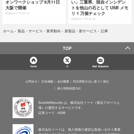
オンワークショップ 9月11日
い」三重県、陸自インシデン
大阪で開催
トを他山の石として USB メモ
リ 1 万個チェック
2026.8.7 Fri 8:10
2026.8.7 Fri 8:15
記事
ホーム
›
製品・サービス・業界動向
›
新製品・新サービス
›
TOP
Home
X
Mail Magazine
お問合せ
広告掲載
会社概要
特定商取引法に基づく表記
個人情報保護方針
ScanNetSecurity は、株式会社イード（東証グロース上
場）の運営するサービスです。
証券コード：6038
株式会社イードは、個人情報の適切な取扱いを行う事業