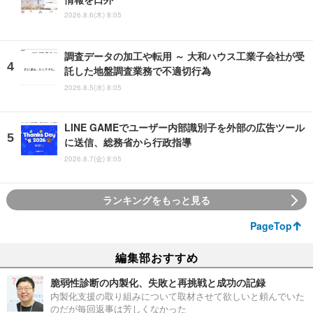
2026.8.6(木) 8:05
調査データの加工や転用 ～ 大和ハウス工業子会社が受
託した地盤調査業務で不適切行為
2026.8.5(水) 8:05
LINE GAMEでユーザー内部識別子を外部の広告ツール
に送信、総務省から行政指導
2026.8.7(金) 8:05
ランキングをもっと見る
PageTop
編集部おすすめ
脆弱性診断の内製化、失敗と再挑戦と成功の記録
内製化支援の取り組みについて取材させて欲しいと頼んでいた
のだが毎回返事は芳しくなかった