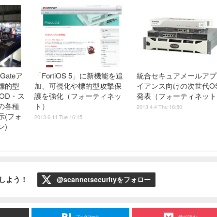
tiGateア
「FortiOS 5」に新機能を追
統合セキュアメールアプ
標的型
加、可視化や標的型攻撃保
イアンス向けの次世代O
OD・ス
護を強化（フォーティネッ
発表（フォーティネット
の各種
ト）
2013.4.4 Thu 16:50
示(フォ
2013.6.11 Tue 16:15
ン)
ローしよう！
@scannetsecurityをフォロー
ブックマーク
後で読む