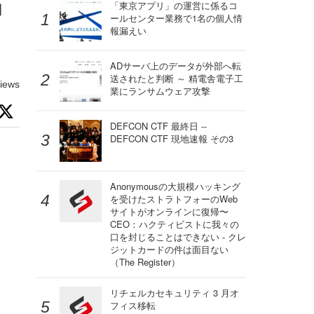
ョ
「東京アプリ」の運営に係るコ
ールセンター業務で1名の個人情
報漏えい
ADサーバ上のデータが外部へ転
送されたと判断 ～ 精電舎電子工
iews
業にランサムウェア攻撃
DEFCON CTF 最終日 --
DEFCON CTF 現地速報 その3
Anonymousの大規模ハッキング
を受けたストラトフォーのWeb
サイトがオンラインに復帰〜
CEO：ハクティビストに我々の
口を封じることはできない - クレ
ジットカードの件は面目ない
（The Register）
リチェルカセキュリティ 3 月オ
フィス移転