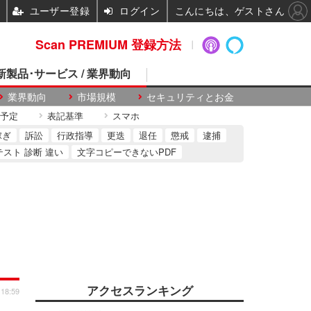
ユーザー登録
ログイン
こんにちは、ゲストさん
Scan PREMIUM 登録方法
 新製品･サービス / 業界動向
業界動向
市場規模
セキュリティとお金
予定
表記基準
スマホ
稼ぎ
訴訟
行政指導
更迭
退任
懲戒
逮捕
テスト 診断 違い
文字コピーできないPDF
アクセスランキング
 18:59