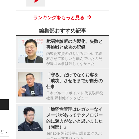
ランキングをもっと見る
編集部おすすめ記事
脆弱性診断の内製化、失敗と
再挑戦と成功の記録
内製化支援の取り組みについて取
材させて欲しいと頼んでいたのだ
が毎回返事は芳しくなかった
「守る」だけでなくお客を
「成功」させるまでが自分の
仕事
日本プルーフポイント 代表取締役
社長 野村健インタビュー
「脆弱性管理はレガシーなイ
メージがあってテクノロジー
的に魅力がないと思いました
（阿部）」
経営幹部や役員がサイバー攻撃後に処分を受けたと50%が回答 ～ フォーティネット調査
Tenable 阿部淳平が語るエクスポ
ージャーマネジメント