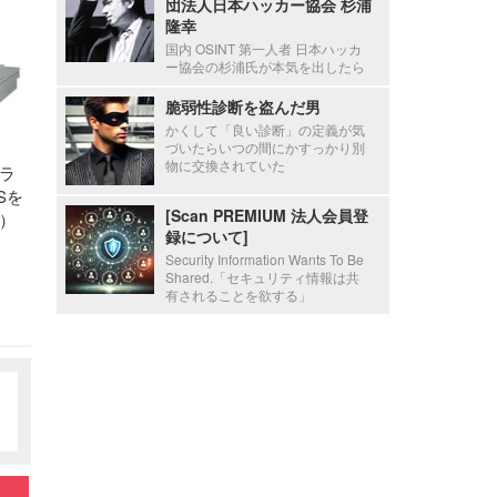
団法人日本ハッカー協会 杉浦
隆幸
国内 OSINT 第一人者 日本ハッカ
ー協会の杉浦氏が本気を出したら
脆弱性診断を盗んだ男
かくして「良い診断」の定義が気
づいたらいつの間にかすっかり別
物に交換されていた
ラ
Sを
[Scan PREMIUM 法人会員登
）
録について]
Security Information Wants To Be
Shared.「セキュリティ情報は共
有されることを欲する」