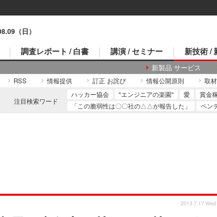
.08.09（日）
調査レポート / 白書
講演 / セミナー
新技術 /
新製品 サービス
RSS
情報提供
訂正 お詫び
情報公開原則
取材
ハッカー協会
"エンジニアの楽園"
愛
賞金
注目検索ワード
「この脆弱性は〇〇社の△△が報告した」
ペン
2013.7.17 Wed