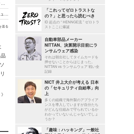
「AI攻撃ツール」が爆発的に普及 フォーティネット2026年レポート
「これってゼロトラストな
FortiOS 8.0 がリリース、新しい AI ドリブンセキュリティ・次世代 SASE・量子安全機能を提供
の？」と思ったら読むべき
ID 起点の “ HENNGE流 ” ゼロトラ
ストここに爆誕
を送る
自動車部品メーカー
NITTAN、決算開示目前にラ
よ
ンサムウェア感染
製品
それは朝出社してタイムカードを
押せないことからはじまった。
ソ
NITTAN vs ランサムウェア 戦い全
記録
リ
NICT 井上大介が考える 日本
の「セキュリティ自給率」向
上
 ）》
多くの組織で海外製のアプライア
ンスを導入していますが自分たち
がどんな仕組みで守られているか
わかっていないんじゃないでしょ
うか？
「趣味：ハッキング」一般社