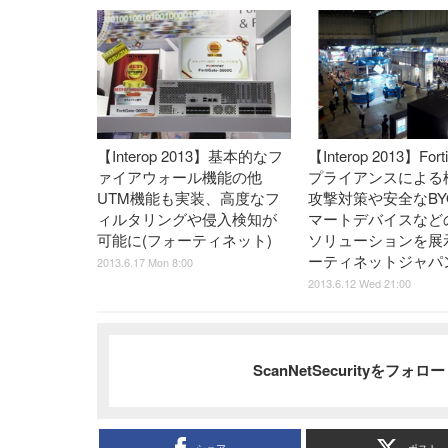
【Interop 2013】基本的なフ
【Interop 2013】For
ァイアウォール機能の他
プライアンスによる
UTM機能も実装、高度なフ
攻撃対策や安全なBY
ィルタリングや侵入検知が
マートデバイスなど
可能に(フォーティネット)
ソリューションを展
ーティネットジャパ
2013.6.17 Mon 8:00
2013.6.12 Wed 21:00
ScanNetSecurityをフォ
シェア
ポスト