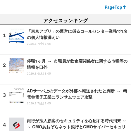
PageTop
アクセスランキング
「東京アプリ」の運営に係るコールセンター業務で1名
の個人情報漏えい
2026.8.7(金) 8:05
停職1ヶ月 ～ 市職員が飲食店関係者に関する市税等の
情報を口外
2026.8.6(木) 8:05
ADサーバ上のデータが外部へ転送されたと判断 ～ 精
電舎電子工業にランサムウェア攻撃
2026.8.7(金) 8:05
銀行が法人顧客のセキュリティを心配する時代到来 ～
～ GMOあおぞらネット銀行とGMOサイバーセキュリ