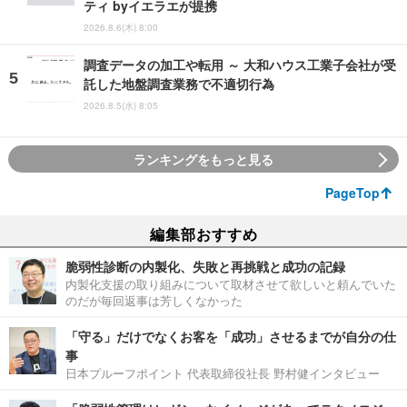
ティ byイエラエが提携
2026.8.6(木) 8:00
調査データの加工や転用 ～ 大和ハウス工業子会社が受
託した地盤調査業務で不適切行為
2026.8.5(水) 8:05
ランキングをもっと見る
PageTop
編集部おすすめ
脆弱性診断の内製化、失敗と再挑戦と成功の記録
内製化支援の取り組みについて取材させて欲しいと頼んでいた
のだが毎回返事は芳しくなかった
「守る」だけでなくお客を「成功」させるまでが自分の仕
事
日本プルーフポイント 代表取締役社長 野村健インタビュー