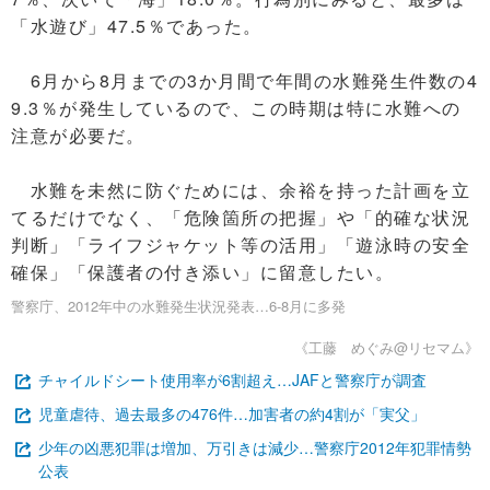
「水遊び」47.5％であった。
6月から8月までの3か月間で年間の水難発生件数の4
9.3％が発生しているので、この時期は特に水難への
注意が必要だ。
水難を未然に防ぐためには、余裕を持った計画を立
てるだけでなく、「危険箇所の把握」や「的確な状況
判断」「ライフジャケット等の活用」「遊泳時の安全
確保」「保護者の付き添い」に留意したい。
警察庁、2012年中の水難発生状況発表…6-8月に多発
《工藤 めぐみ@リセマム》
チャイルドシート使用率が6割超え…JAFと警察庁が調査
児童虐待、過去最多の476件…加害者の約4割が「実父」
少年の凶悪犯罪は増加、万引きは減少…警察庁2012年犯罪情勢
公表