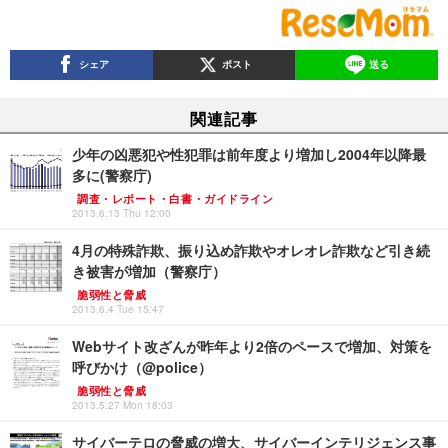
シェア
ポスト
送る
関連記事
少年の凶悪犯や性犯罪は前年度より増加し2004年以降最
多に(警察庁)
調査・レポート・白書・ガイドライン
2013.6.13 Thu 12:00
4月の特殊詐欺、振り込め詐欺やオレオレ詐欺など引き続
き被害が増加（警察庁）
脆弱性と脅威
2013.6.4 Tue 15:47
Webサイト改ざんが昨年より2倍のペースで増加、対策を
呼びかけ（@police）
脆弱性と脅威
2013.5.27 Mon 18:03
サイバーテロの脅威の増大、サイバーインテリジェンス事