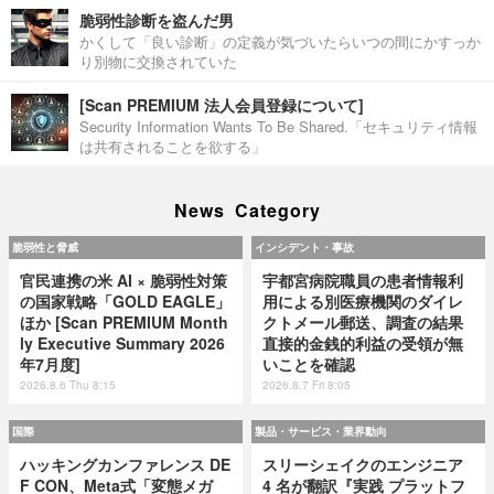
脆弱性診断を盗んだ男
かくして「良い診断」の定義が気づいたらいつの間にかすっか
り別物に交換されていた
[Scan PREMIUM 法人会員登録について]
Security Information Wants To Be Shared.「セキュリティ情報
は共有されることを欲する」
News Category
脆弱性と脅威
インシデント・事故
官民連携の米 AI × 脆弱性対策
宇都宮病院職員の患者情報利
の国家戦略「GOLD EAGLE」
用による別医療機関のダイレ
ほか [Scan PREMIUM Month
クトメール郵送、調査の結果
ly Executive Summary 2026
直接的金銭的利益の受領が無
年7月度]
いことを確認
2026.8.6 Thu 8:15
2026.8.7 Fri 8:05
国際
製品・サービス・業界動向
ハッキングカンファレンス DE
スリーシェイクのエンジニア
F CON、Meta式「変態メガ
4 名が翻訳『実践 プラットフ