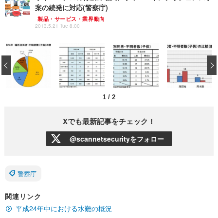
案の続発に対応(警察庁)
製品・サービス・業界動向
2013.5.21 Tue 8:00
‹
1
/
2
Xでも最新記事をチェック！
@scannetsecurityをフォロー
警察庁
関連リンク
平成24年中における水難の概況