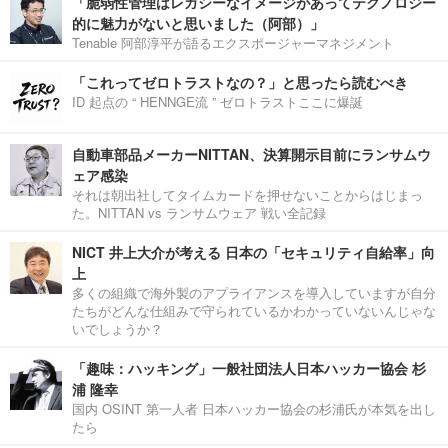
「脆弱性管理はレガシーなイメージがあってテクノロジー
的に魅力がないと思いました（阿部）」
Tenable 阿部淳平が語るエクスポージャーマネジメント
「これってゼロトラストなの？」と思ったら読むべき
ID 起点の “ HENNGE流 ” ゼロトラストここに爆誕
自動車部品メーカーNITTAN、決算開示目前にランサムウ
ェア感染
それは朝出社してタイムカードを押せないことからはじまっ
た。NITTAN vs ランサムウェア 戦い全記録
NICT 井上大介が考える 日本の「セキュリティ自給率」向
上
多くの組織で海外製のアプライアンスを導入していますが自分
たちがどんな仕組みで守られているかわかっていないんじゃな
いでしょうか？
「趣味：ハッキング」一般社団法人日本ハッカー協会 杉
浦 隆幸
国内 OSINT 第一人者 日本ハッカー協会の杉浦氏が本気を出し
たら