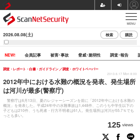
MENU
2026.08.08(土)
検索
購読
NEW!
会員記事
被害･事故
脅威･脆弱性
調査･報告
調査・レポート・白書・ガイドライン
調査・ホワイトペーパー
2013.6.17 Mon 8:00
2012年中における水難の概況を発表、発生場所
は河川が最多(警察庁)
警察庁は6月13日、夏のレジャーシーズンを前に「2012年中における水難の
概況」を発表した。平成24年中の水難事故は1,448件、このうち中学生以下の
子どもは210件、うち死者・行方不明者は61人。発生場所は河川が55.7％でも
っとも多い。
125
views