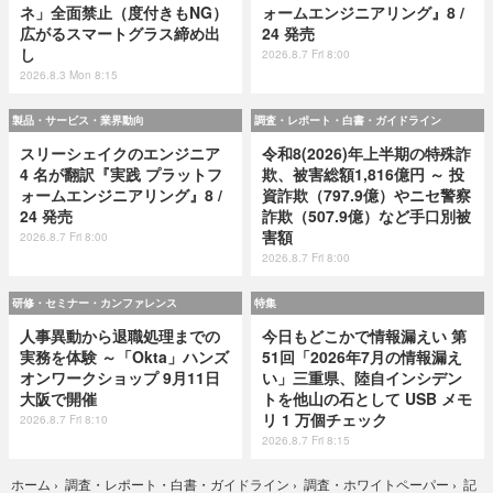
ネ」全面禁止（度付きもNG）
ォームエンジニアリング』8 /
広がるスマートグラス締め出
24 発売
し
2026.8.7 Fri 8:00
2026.8.3 Mon 8:15
製品・サービス・業界動向
調査・レポート・白書・ガイドライン
スリーシェイクのエンジニア
令和8(2026)年上半期の特殊詐
4 名が翻訳『実践 プラットフ
欺、被害総額1,816億円 ～ 投
ォームエンジニアリング』8 /
資詐欺（797.9億）やニセ警察
24 発売
詐欺（507.9億）など手口別被
害額
2026.8.7 Fri 8:00
2026.8.7 Fri 8:00
研修・セミナー・カンファレンス
特集
人事異動から退職処理までの
今日もどこかで情報漏えい 第
実務を体験 ～「Okta」ハンズ
51回「2026年7月の情報漏え
オンワークショップ 9月11日
い」三重県、陸自インシデン
大阪で開催
トを他山の石として USB メモ
リ 1 万個チェック
2026.8.7 Fri 8:10
2026.8.7 Fri 8:15
記
ホーム
›
調査・レポート・白書・ガイドライン
›
調査・ホワイトペーパー
›