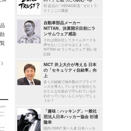
ID 起点の “ HENNGE流 ” ゼロトラ
ストここに爆誕
自動車部品メーカー
品
NITTAN、決算開示目前にラ
効
ンサムウェア感染
それは朝出社してタイムカードを
覧
押せないことからはじまった。
NITTAN vs ランサムウェア 戦い全
記録
 ）》
NICT 井上大介が考える 日本
の「セキュリティ自給率」向
上
多くの組織で海外製のアプライア
ンスを導入していますが自分たち
がどんな仕組みで守られているか
わかっていないんじゃないでしょ
うか？
「趣味：ハッキング」一般社
団法人日本ハッカー協会 杉浦
隆幸
国内 OSINT 第一人者 日本ハッカ