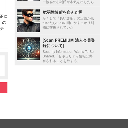
ー協会の杉浦氏が本気を出したら
脆弱性診断を盗んだ男
不正ロ
かくして「良い診断」の定義が気
上の
づいたらいつの間にかすっかり別
物に交換されていた
テ
[Scan PREMIUM 法人会員登
録について]
Security Information Wants To Be
Shared.「セキュリティ情報は共
有されることを欲する」