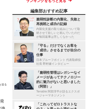
ランキングをもっと見る
編集部おすすめ記事
脆弱性診断の内製化、失敗と
再挑戦と成功の記録
内製化支援の取り組みについて取
材させて欲しいと頼んでいたのだ
が毎回返事は芳しくなかった
「守る」だけでなくお客を
「成功」させるまでが自分の
仕事
日本プルーフポイント 代表取締役
社長 野村健インタビュー
「脆弱性管理はレガシーなイ
メージがあってテクノロジー
的に魅力がないと思いました
を送る
（阿部）」
Tenable 阿部淳平が語るエクスポ
ージャーマネジメント
発
「これってゼロトラストな
交換
の？」と思ったら読むべき