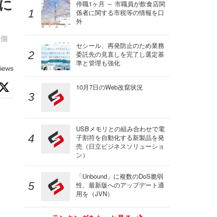
に
停職1ヶ月 ～ 市職員が飲食店関
係者に関する市税等の情報を口
外
部個
セシール、再発防止のため業務
委託先の見直しを完了し選定基
準と管理も強化
iews
10月7日のWeb改竄状況
USBメモリとの組み合わせで電
子割符を自動化する新製品を発
売（日立ビジネスソリューショ
ン）
「Unbound」に複数のDoS脆弱
性、最新版へのアップデート適
用を（JVN）