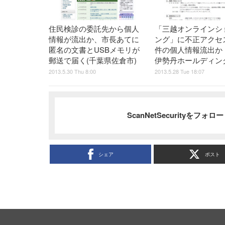
住民検診の委託先から個人
「三越オンラインシ
情報が流出か、市長あてに
ング」に不正アクセ
匿名の文書とUSBメモリが
件の個人情報流出か
郵送で届く(千葉県佐倉市)
伊勢丹ホールディン
2013.5.30 Thu 8:00
2013.5.28 Tue 18:07
ScanNetSecurityをフォ
シェア
ポスト