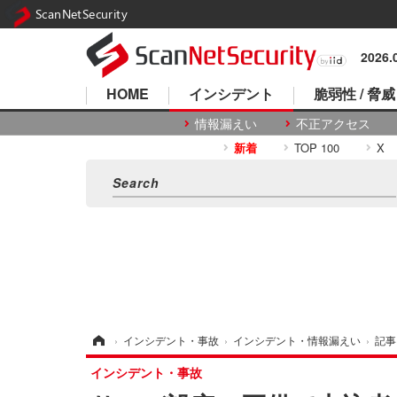
ScanNetSecurity
2026
HOME
インシデント
脆弱性 / 脅威
情報漏えい
不正アクセス
新着
TOP 100
X
ホーム
›
インシデント・事故
›
インシデント・情報漏えい
›
記事
インシデント・事故