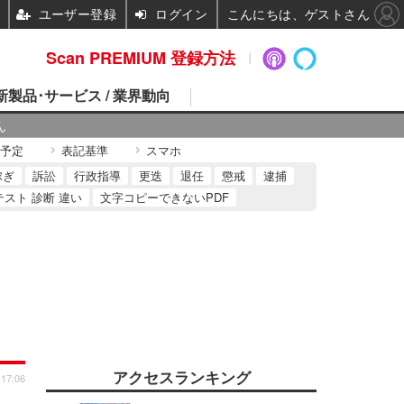
ユーザー登録
ログイン
こんにちは、ゲストさん
Scan PREMIUM 登録方法
 新製品･サービス / 業界動向
ん
予定
表記基準
スマホ
稼ぎ
訴訟
行政指導
更迭
退任
懲戒
逮捕
テスト 診断 違い
文字コピーできないPDF
アクセスランキング
 17:06