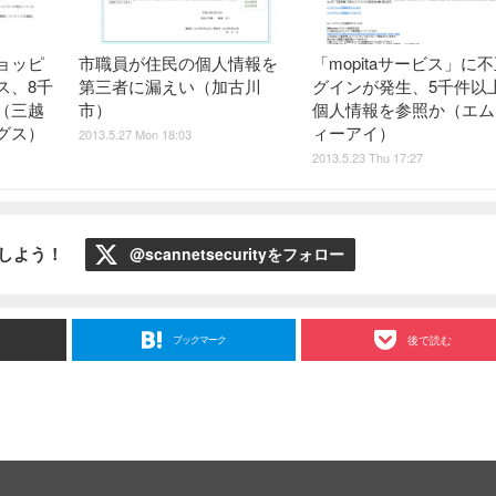
ョッピ
市職員が住民の個人情報を
「mopitaサービス」に
ス、8千
第三者に漏えい（加古川
グインが発生、5千件以
（三越
市）
個人情報を参照か（エム
グス）
ィーアイ）
2013.5.27 Mon 18:03
2013.5.23 Thu 17:27
ローしよう！
@scannetsecurityをフォロー
ブックマーク
後で読む