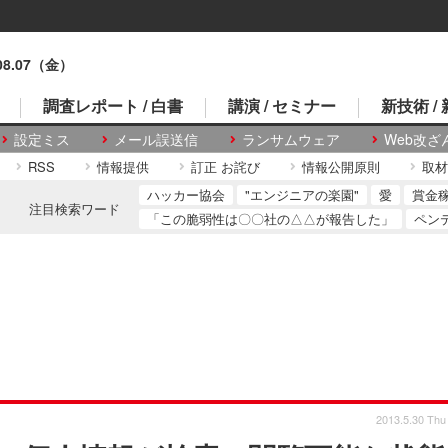
.08.07（金）
調査レポート / 白書
講演 / セミナー
新技術 /
設定ミス
メール誤送信
ランサムウェア
Web改ざ
RSS
情報提供
訂正 お詫び
情報公開原則
取材
ハッカー協会
"エンジニアの楽園"
愛
賞金
注目検索ワード
「この脆弱性は〇〇社の△△が報告した」
ペン
2013.5.30 Thu