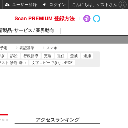
ユーザー登録
ログイン
こんにちは、ゲストさん
Scan PREMIUM 登録方法
 新製品･サービス / 業界動向
予定
表記基準
スマホ
稼ぎ
訴訟
行政指導
更迭
退任
懲戒
逮捕
テスト 診断 違い
文字コピーできないPDF
アクセスランキング
e 8:30