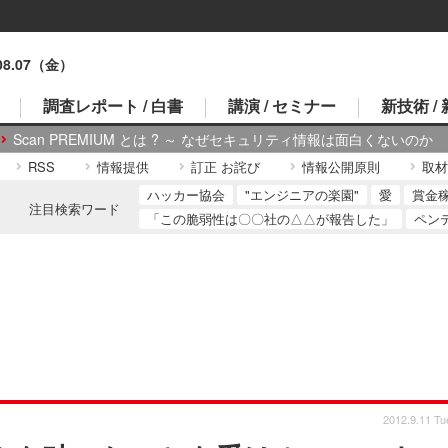
.08.07（金）
調査レポート / 白書
講演 / セミナー
新技術 /
Scan PREMIUM とは ? ～ なぜセキュリティ情報は面白くないのか
RSS
情報提供
訂正 お詫び
情報公開原則
取材
ハッカー協会
"エンジニアの楽園"
愛
賞金
注目検索ワード
「この脆弱性は〇〇社の△△が報告した」
ペン
2012.9.11 Tu