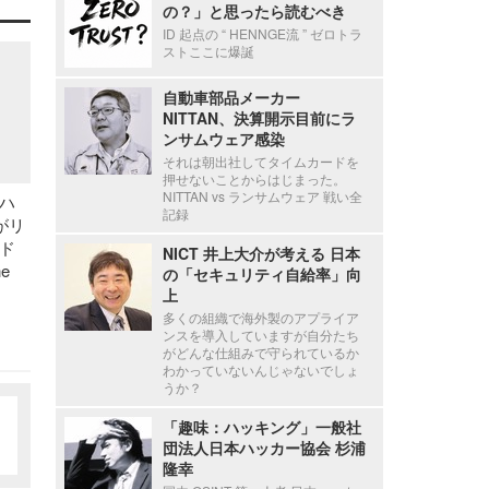
の？」と思ったら読むべき
ID 起点の “ HENNGE流 ” ゼロトラ
ストここに爆誕
自動車部品メーカー
NITTAN、決算開示目前にラ
ンサムウェア感染
それは朝出社してタイムカードを
押せないことからはじまった。
NITTAN vs ランサムウェア 戦い全
ハ
記録
がリ
ド
NICT 井上大介が考える 日本
e
の「セキュリティ自給率」向
上
多くの組織で海外製のアプライア
ンスを導入していますが自分たち
がどんな仕組みで守られているか
わかっていないんじゃないでしょ
うか？
「趣味：ハッキング」一般社
団法人日本ハッカー協会 杉浦
隆幸