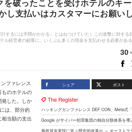
がロックを破ったことを受けホテルのキ
かし支払いはカスタマーにお願い
ず実行するには手間がかかる」とはねつけていた）この攻撃に対する2
テル経営者の顧客に、いくぶん多くの現金を支払わせる必要があ
30
v
tカンファレンス
シェア
ポスト
万ものホテルの
The Register
開発した。しか
応には、部分的
に相当額の支出