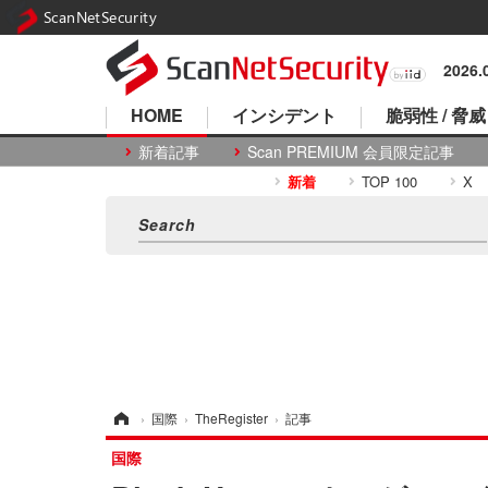
ScanNetSecurity
2026
HOME
インシデント
脆弱性 / 脅威
新着記事
Scan PREMIUM 会員限定記事
新着
TOP 100
X
ホーム
›
国際
›
TheRegister
›
記事
国際