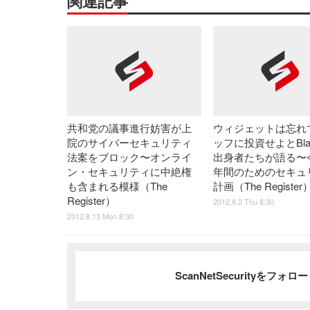
関連記事
共和党の議事進行妨害が上
ウィジェットは忘れ
院のサイバーセキュリティ
ッフに投資せよとBlac
法案をブロック〜オンライ
出身者たちが語る〜今
ン・セキュリティに中絶権
年間のためのセキュ
も含まれる模様（The
計画（The Register
Register）
2012.8.2 Thu 8:30
2012.8.13 Mon 8:30
ScanNetSecurityをフォ