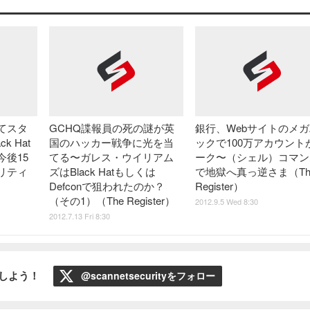
てスタ
GCHQ諜報員の死の謎が英
銀行、Webサイトのメガ
k Hat
国のハッカー戦争に光を当
ックで100万アカウント
後15
てる〜ガレス・ウイリアム
ーク〜（シェル）コマン
リティ
ズはBlack Hatもしくは
で地獄へ真っ逆さま（Th
）
Defconで狙われたのか？
Register）
（その1）（The Register）
2012.9.5 Wed 8:30
2012.7.13 Fri 8:30
ローしよう！
@scannetsecurityをフォロー