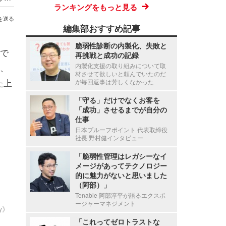
ランキングをもっと見る
を送る
編集部おすすめ記事
脆弱性診断の内製化、失敗と
で
再挑戦と成功の記録
は、
内製化支援の取り組みについて取
材させて欲しいと頼んでいたのだ
た上
が毎回返事は芳しくなかった
「守る」だけでなくお客を
「成功」させるまでが自分の
仕事
日本プルーフポイント 代表取締役
社長 野村健インタビュー
「脆弱性管理はレガシーなイ
メージがあってテクノロジー
的に魅力がないと思いました
（阿部）」
Tenable 阿部淳平が語るエクスポ
ージャーマネジメント
ty》
「これってゼロトラストな