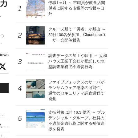
ーカ
停職1ヶ月 ～ 市職員が飲食店関
係者に関する市税等の情報を口
し
外
クルーズ船で「勇者」が船出 ～
52社100名が参加、Cloudbaseユ
つ
ーザー会開催報告
る。
iews
調査データの加工や転用 ～ 大和
ハウス工業子会社が受託した地
盤調査業務で不適切行為
ファイブフォックスのサーバが
ランサムウェア感染の可能性、
通常のセキュリティ調査過程で
発覚
支払対象は計 16.3 億円 ～ プル
ハッキングカンファレンス DEF CON、Meta式「変態メガネ」全面禁止（度付きもNG）広がるスマートグラス締め出し
デンシャル・グループ、社員の
不適切金銭行為に関する補償進
Google がサイバー犯罪集団の独自分類体系を導入 ～ Microsoft と CrowdStrike が推進した業界統一規則はいずこへ
捗を発表
最低賃金実現に並ぶ歴史的改革か ～ オーストラリア首相が AI 企業に消費する以上の発電とコンテンツ盗用停止を突きつける