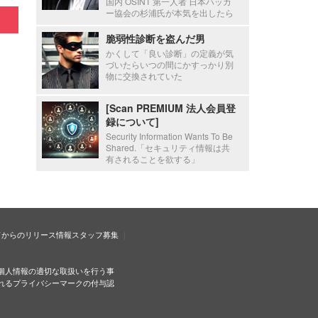
国内 OSINT 第一人者 日本ハッカ
ー協会の杉浦氏が本気を出したら
脆弱性診断を盗んだ男
かくして「良い診断」の定義が気
づいたらいつの間にかすっかり別
物に交換されていた
[Scan PREMIUM 法人会員登
録について]
Security Information Wants To Be
Shared.「セキュリティ情報は共
有されることを欲する」
ドからのリリース情報
スタッフ募集
個人情報の適切な取扱いを行う事
れるプライバシーマークの付与認