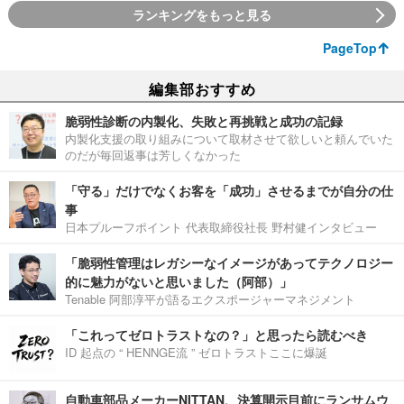
ランキングをもっと見る
PageTop
編集部おすすめ
脆弱性診断の内製化、失敗と再挑戦と成功の記録
内製化支援の取り組みについて取材させて欲しいと頼んでいた
のだが毎回返事は芳しくなかった
「守る」だけでなくお客を「成功」させるまでが自分の仕
事
日本プルーフポイント 代表取締役社長 野村健インタビュー
「脆弱性管理はレガシーなイメージがあってテクノロジー
的に魅力がないと思いました（阿部）」
Tenable 阿部淳平が語るエクスポージャーマネジメント
「これってゼロトラストなの？」と思ったら読むべき
ID 起点の “ HENNGE流 ” ゼロトラストここに爆誕
自動車部品メーカーNITTAN、決算開示目前にランサムウ