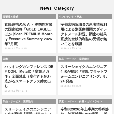
News Category
脆弱性と脅威
インシデント・事故
官民連携の米 AI × 脆弱性対策
宇都宮病院職員の患者情報利
の国家戦略「GOLD EAGLE」
用による別医療機関のダイレ
ほか [Scan PREMIUM Month
クトメール郵送、調査の結果
ly Executive Summary 2026
直接的金銭的利益の受領が無
年7月度]
いことを確認
2026.8.6 Thu 8:15
2026.8.7 Fri 8:05
国際
製品・サービス・業界動向
ハッキングカンファレンス DE
スリーシェイクのエンジニア
F CON、Meta式「変態メガ
4 名が翻訳『実践 プラットフ
ネ」全面禁止（度付きもNG）
ォームエンジニアリング』8 /
広がるスマートグラス締め出
24 発売
し
2026.8.7 Fri 8:00
2026.8.3 Mon 8:15
製品・サービス・業界動向
調査・レポート・白書・ガイドライン
スリーシェイクのエンジニア
令和8(2026)年上半期の特殊詐
4 名が翻訳『実践 プラットフ
欺、被害総額1,816億円 ～ 投