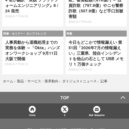
ォームエンジニアリング』8 /
資詐欺（797.9億）やニセ警察
24 発売
詐欺（507.9億）など手口別被
害額
2026.8.7 Fri 8:00
2026.8.7 Fri 8:00
研修・セミナー・カンファレンス
特集
人事異動から退職処理までの
今日もどこかで情報漏えい 第
実務を体験 ～「Okta」ハンズ
51回「2026年7月の情報漏え
オンワークショップ 9月11日
い」三重県、陸自インシデン
大阪で開催
トを他山の石として USB メモ
リ 1 万個チェック
2026.8.7 Fri 8:10
2026.8.7 Fri 8:15
記事
ホーム
›
製品・サービス・業界動向
›
ダイジェストニュース
›
TOP
Home
X
Mail Magazine