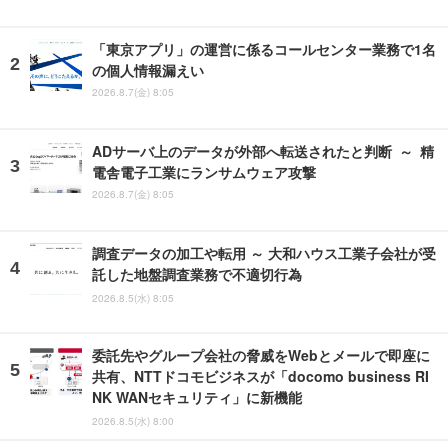
「東京アプリ」の運営に係るコールセンター業務で1名
の個人情報漏えい
2026.8.7(金) 8:05
ADサーバ上のデータが外部へ転送されたと判断 ～ 精
電舎電子工業にランサムウェア攻撃
2026.8.7(金) 8:05
調査データの加工や転用 ～ 大和ハウス工業子会社が受
託した地盤調査業務で不適切行為
2026.8.5(水) 8:05
委託先やグループ会社の脅威をWebとメールで即座に
共有、NTTドコモビジネスが「docomo business RI
NK WANセキュリティ」に新機能
2026.8.5(水) 8:00