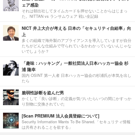
ェア感染
それは朝出社してタイムカードを押せないことからはじまっ
た。NITTAN vs ランサムウェア 戦い全記録
NICT 井上大介が考える 日本の「セキュリティ自給率」向
上
多くの組織で海外製のアプライアンスを導入していますが自分
たちがどんな仕組みで守られているかわかっていないんじゃな
いでしょうか？
「趣味：ハッキング」一般社団法人日本ハッカー協会 杉
浦 隆幸
国内 OSINT 第一人者 日本ハッカー協会の杉浦氏が本気を出し
たら
脆弱性診断を盗んだ男
かくして「良い診断」の定義が気づいたらいつの間にかすっか
り別物に交換されていた
[Scan PREMIUM 法人会員登録について]
Security Information Wants To Be Shared.「セキュリティ情報
は共有されることを欲する」