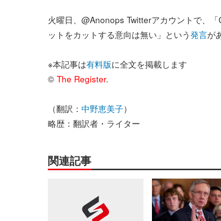
火曜日、@Anonops Twitterアカウントで、「
ットをカットする意向は無い」という
発言
が
※本記事は
有料版
に全文を掲載します
©
The Register
.
（翻訳：
中野恵美子
）
略歴：翻訳者・ライター
関連記事