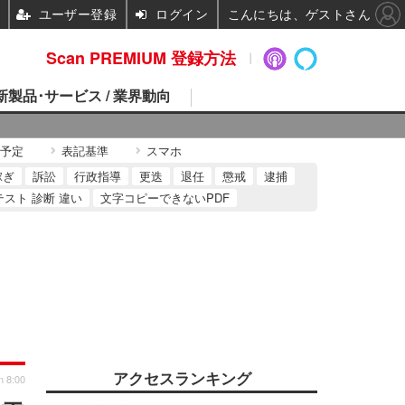
ユーザー登録
ログイン
こんにちは、ゲストさん
Scan PREMIUM 登録方法
 新製品･サービス / 業界動向
予定
表記基準
スマホ
稼ぎ
訴訟
行政指導
更迭
退任
懲戒
逮捕
テスト 診断 違い
文字コピーできないPDF
アクセスランキング
n 8:00