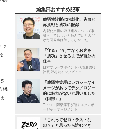
を送る
編集部おすすめ記事
脆弱性診断の内製化、失敗と
再挑戦と成功の記録
内製化支援の取り組みについて取
材させて欲しいと頼んでいたのだ
が毎回返事は芳しくなかった
ネッ
「守る」だけでなくお客を
る
「成功」させるまでが自分の
仕事
日本プルーフポイント 代表取締役
社長 野村健インタビュー
き
「脆弱性管理はレガシーなイ
メージがあってテクノロジー
る機
的に魅力がないと思いました
る
（阿部）」
Tenable 阿部淳平が語るエクスポ
ージャーマネジメント
「これってゼロトラストな
の？」と思ったら読むべき