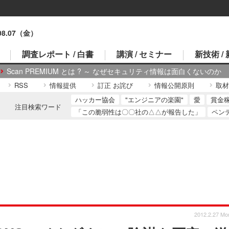
.08.07（金）
調査レポート / 白書
講演 / セミナー
新技術 /
Scan PREMIUM とは ? ～ なぜセキュリティ情報は面白くないのか
RSS
情報提供
訂正 お詫び
情報公開原則
取材
ハッカー協会
"エンジニアの楽園"
愛
賞金
注目検索ワード
「この脆弱性は〇〇社の△△が報告した」
ペン
2012.2.27 Mo