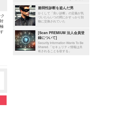
脆弱性診断を盗んだ男
かくして「良い診断」の定義が気
ーク
づいたらいつの間にかすっかり別
対
物に交換されていた
極
す
[Scan PREMIUM 法人会員登
録について]
Security Information Wants To Be
Shared.「セキュリティ情報は共
有されることを欲する」