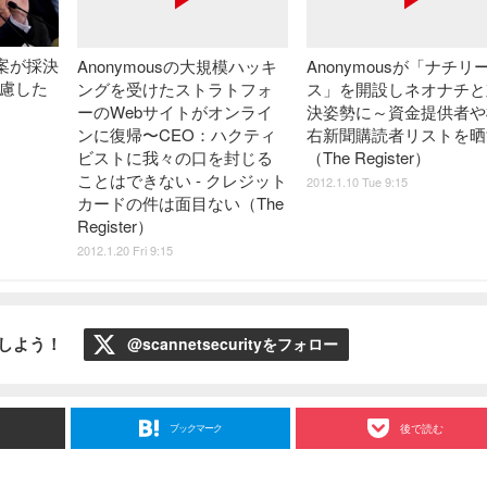
法案が採決
Anonymousの大規模ハッキ
Anonymousが「ナチリ
考慮した
ングを受けたストラトフォ
ス」を開設しネオナチと
ーのWebサイトがオンライ
決姿勢に～資金提供者や
ンに復帰〜CEO：ハクティ
右新聞購読者リストを晒
ビストに我々の口を封じる
（The Register）
ことはできない - クレジット
2012.1.10 Tue 9:15
カードの件は面目ない（The
Register）
2012.1.20 Fri 9:15
ローしよう！
@scannetsecurityをフォロー
ブックマーク
後で読む