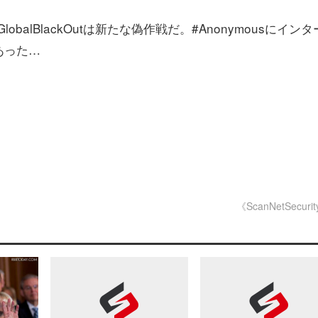
GlobalBlackOutは新たな偽作戦だ。#Anonymousにイン
あった…
《ScanNetSecuri