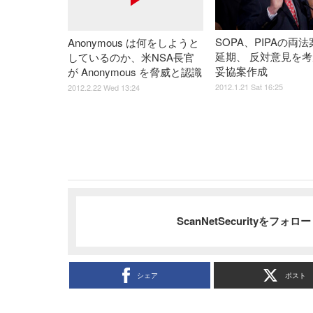
SOPA、PIPAの両
Anonymous は何をしようと
延期、 反対意見を
しているのか、米NSA長官
妥協案作成
が Anonymous を脅威と認識
2012.1.21 Sat 16:25
2012.2.22 Wed 13:24
ScanNetSecurityをフォ
シェア
ポスト