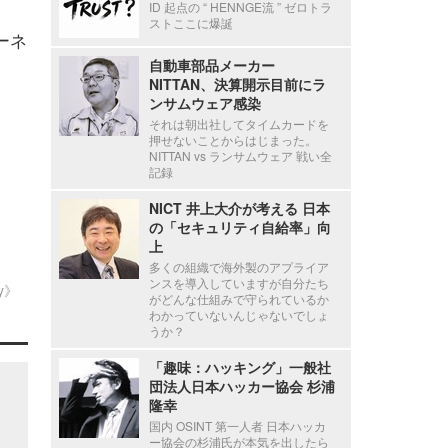
ID 起点の “ HENNGE流 ” ゼロトラ
ストここに爆誕
ターネ
自動車部品メーカー
NITTAN、決算開示目前にラ
ンサムウェア感染
それは朝出社してタイムカードを
押せないことからはじまった。
NITTAN vs ランサムウェア 戦い全
記録
NICT 井上大介が考える 日本
の「セキュリティ自給率」向
上
多くの組織で海外製のアプライア
ンスを導入していますが自分たち
ty》
がどんな仕組みで守られているか
わかっていないんじゃないでしょ
うか？
「趣味：ハッキング」一般社
団法人日本ハッカー協会 杉浦
隆幸
国内 OSINT 第一人者 日本ハッカ
ー協会の杉浦氏が本気を出したら