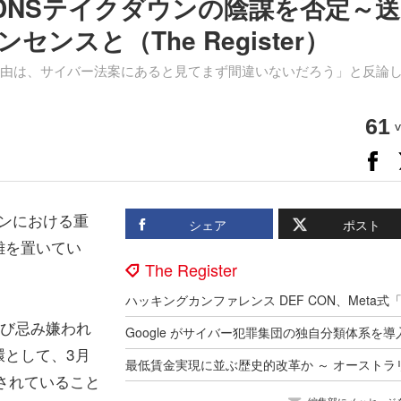
バルDNSテイクダウンの陰謀を否定～
スと（The Register）
とする理由は、サイバー法案にあると見てまず間違いないだろう」と反論
61
v
ーンにおける重
シェア
ポスト
離を置いてい
The Register
および忌み嫌われ
環として、3月
画されていること