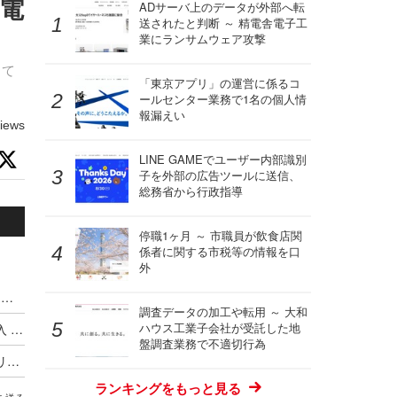
送電
ADサーバ上のデータが外部へ転
送されたと判断 ～ 精電舎電子工
業にランサムウェア攻撃
して
「東京アプリ」の運営に係るコ
ールセンター業務で1名の個人情
報漏えい
iews
LINE GAMEでユーザー内部識別
子を外部の広告ツールに送信、
総務省から行政指導
停職1ヶ月 ～ 市職員が飲食店関
係者に関する市税等の情報を口
外
ハッキングカンファレンス DEF CON、Meta式「変態メガネ」全面禁止（度付きもNG）広がるスマートグラス締め出し
調査データの加工や転用 ～ 大和
ハウス工業子会社が受託した地
Google がサイバー犯罪集団の独自分類体系を導入 ～ Microsoft と CrowdStrike が推進した業界統一規則はいずこへ
盤調査業務で不適切行為
最低賃金実現に並ぶ歴史的改革か ～ オーストラリア首相が AI 企業に消費する以上の発電とコンテンツ盗用停止を突きつける
ランキングをもっと見る