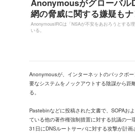
Anonymousがグロー
網の脅威に関する嫌疑もナンセン
AnonymousIRCは「NSAが不安をあおろう
いる。
Anonymousが、インターネットのバックボ
要なシステムをノックアウトする陰謀から距
る。
Pastebinなどに投稿された文書で、SOPA
ている他の著作権強制措置に対する抗議の一
31日にDNSルートサーバに対する攻撃が計