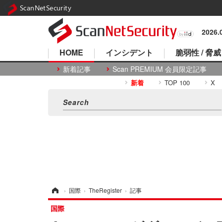
ScanNetSecurity
2026
HOME
インシデント
脆弱性 / 脅威
新着記事
Scan PREMIUM 会員限定記事
新着
TOP 100
X
ホーム
›
国際
›
TheRegister
›
記事
国際