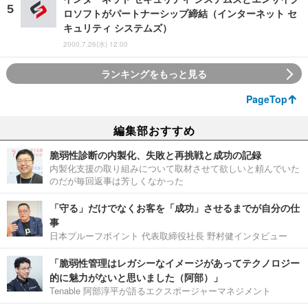
ロソフトがパートナーシップ締結（インターネット セ
キュリティ システムズ）
2000.7.26(水) 12:00
ランキングをもっと見る
PageTop
編集部おすすめ
脆弱性診断の内製化、失敗と再挑戦と成功の記録
内製化支援の取り組みについて取材させて欲しいと頼んでいた
のだが毎回返事は芳しくなかった
「守る」だけでなくお客を「成功」させるまでが自分の仕
事
日本プルーフポイント 代表取締役社長 野村健インタビュー
「脆弱性管理はレガシーなイメージがあってテクノロジー
的に魅力がないと思いました（阿部）」
Tenable 阿部淳平が語るエクスポージャーマネジメント