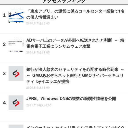
アクセスランキング
「東京アプリ」の運営に係るコールセンター業務で1名
の個人情報漏えい
2026.8.7(金) 8:05
ADサーバ上のデータが外部へ転送されたと判断 ～ 精
電舎電子工業にランサムウェア攻撃
2026.8.7(金) 8:05
銀行が法人顧客のセキュリティを心配する時代到来 ～
～ GMOあおぞらネット銀行とGMOサイバーセキュリ
ティ byイエラエが提携
2026.8.6(木) 8:00
JPRS、Windows DNSの複数の脆弱性情報を公開
2021.7.20(火) 8:05
インターネット セキュリティ システムズとエンサイク