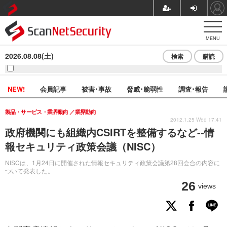
MENU
2026.08.08(土)
検索
購読
NEW!
会員記事
被害･事故
脅威･脆弱性
調査･報告
製品・サービス・業界動向
業界動向
2012.1.25 Wed 17:41
政府機関にも組織内CSIRTを整備するなど--情
報セキュリティ政策会議（NISC）
NISCは、1月24日に開催された情報セキュリティ政策会議第28回会合の内容に
ついて発表した。
26
views