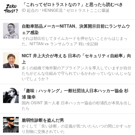
「これってゼロトラストなの？」と思ったら読むべき
ID 起点の “ HENNGE流 ” ゼロトラストここに爆誕
自動車部品メーカーNITTAN、決算開示目前にランサムウ
ェア感染
それは朝出社してタイムカードを押せないことからはじまっ
た。NITTAN vs ランサムウェア 戦い全記録
NICT 井上大介が考える 日本の「セキュリティ自給率」向
上
多くの組織で海外製のアプライアンスを導入していますが自分
たちがどんな仕組みで守られているかわかっていないんじゃな
いでしょうか？
「趣味：ハッキング」一般社団法人日本ハッカー協会 杉
浦 隆幸
国内 OSINT 第一人者 日本ハッカー協会の杉浦氏が本気を出し
たら
脆弱性診断を盗んだ男
かくして「良い診断」の定義が気づいたらいつの間にかすっか
り別物に交換されていた