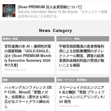
[Scan PREMIUM 法人会員登録について]
Security Information Wants To Be Shared.「セキュリティ情報
は共有されることを欲する」
News Category
脆弱性と脅威
インシデント・事故
官民連携の米 AI × 脆弱性対策
宇都宮病院職員の患者情報利
の国家戦略「GOLD EAGLE」
用による別医療機関のダイレ
ほか [Scan PREMIUM Month
クトメール郵送、調査の結果
ly Executive Summary 2026
直接的金銭的利益の受領が無
年7月度]
いことを確認
2026.8.6 Thu 8:15
2026.8.7 Fri 8:05
国際
製品・サービス・業界動向
ハッキングカンファレンス DE
スリーシェイクのエンジニア
F CON、Meta式「変態メガ
4 名が翻訳『実践 プラットフ
ネ」全面禁止（度付きもNG）
ォームエンジニアリング』8 /
広がるスマートグラス締め出
24 発売
し
2026.8.7 Fri 8:00
2026.8.3 Mon 8:15