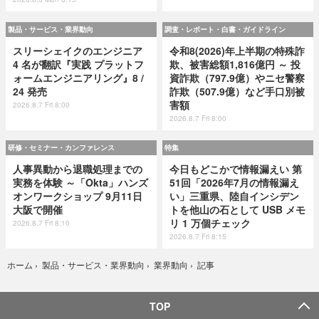
製品・サービス・業界動向
調査・レポート・白書・ガイドライン
スリーシェイクのエンジニア
令和8(2026)年上半期の特殊詐
4 名が翻訳『実践 プラットフ
欺、被害総額1,816億円 ～ 投
ォームエンジニアリング』8 /
資詐欺（797.9億）やニセ警察
24 発売
詐欺（507.9億）など手口別被
害額
2026.8.7 Fri 8:00
2026.8.7 Fri 8:00
研修・セミナー・カンファレンス
特集
人事異動から退職処理までの
今日もどこかで情報漏えい 第
実務を体験 ～「Okta」ハンズ
51回「2026年7月の情報漏え
オンワークショップ 9月11日
い」三重県、陸自インシデン
大阪で開催
トを他山の石として USB メモ
リ 1 万個チェック
2026.8.7 Fri 8:10
2026.8.7 Fri 8:15
記事
ホーム
›
製品・サービス・業界動向
›
業界動向
›
TOP