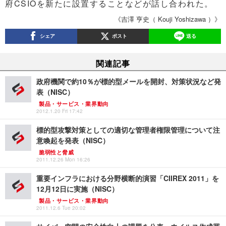
府CSIOを新たに設置することなどが話し合われた。
《吉澤 亨史（ Kouji Yoshizawa ）》
シェア
ポスト
送る
関連記事
政府機関で約10％が標的型メールを開封、対策状況など発
表（NISC）
製品・サービス・業界動向
2012.1.20 Fri 17:42
標的型攻撃対策としての適切な管理者権限管理について注
意喚起を発表（NISC）
脆弱性と脅威
2011.12.26 Mon 16:26
重要インフラにおける分野横断的演習「CIIREX 2011」を
12月12日に実施（NISC）
製品・サービス・業界動向
2011.12.6 Tue 20:02