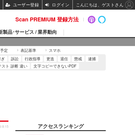
ユーザー登録
ログイン
こんにちは、ゲストさん
Scan PREMIUM 登録方法
 新製品･サービス / 業界動向
予定
表記基準
スマホ
稼ぎ
訴訟
行政指導
更迭
退任
懲戒
逮捕
テスト 診断 違い
文字コピーできないPDF
アクセスランキング
d 8:15