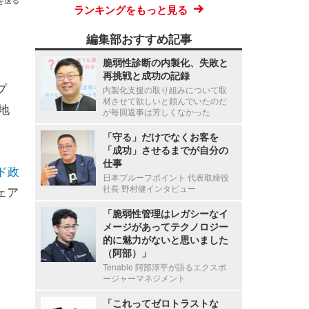
を送る
ランキングをもっと見る
編集部おすすめ記事
脆弱性診断の内製化、失敗と
再挑戦と成功の記録
プ
内製化支援の取り組みについて取
材させて欲しいと頼んでいたのだ
、地
が毎回返事は芳しくなかった
「守る」だけでなくお客を
「成功」させるまでが自分の
仕事
ド政
日本プルーフポイント 代表取締役
社長 野村健インタビュー
ェア
「脆弱性管理はレガシーなイ
メージがあってテクノロジー
的に魅力がないと思いました
（阿部）」
Tenable 阿部淳平が語るエクスポ
ージャーマネジメント
「これってゼロトラストな