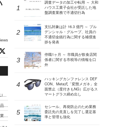
ハ
調査データの加工や転用 ～ 大和
ハウス工業子会社が受託した地
盤調査業務で不適切行為
、
支払対象は計 16.3 億円 ～ プル
デンシャル・グループ、社員の
不適切金銭行為に関する補償進
iews
捗を発表
停職1ヶ月 ～ 市職員が飲食店関
係者に関する市税等の情報を口
外
ハッキングカンファレンス DEF
CON、Meta式「変態メガネ」全
面禁止（度付きもNG）広がるス
マートグラス締め出し
パラサイト 正規プログラムが悪意を持つとき ～ Living Off the Land：環境寄生型攻撃の概要と対策
旧シマンテックが社名変更、コンシューマ向け製品に特化（ノートンライフロック）
セシール、再発防止のため業務
委託先の見直しを完了し選定基
シマンテックのサイバーセキュリティサービス事業を買収（アクセンチュア）
準と管理も強化