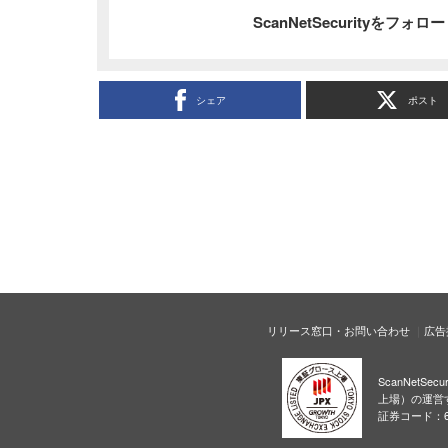
ScanNetSecurityをフォ
シェア
ポスト
リリース窓口・お問い合わせ
広告
ScanNetS
上場）の運営
証券コード：6