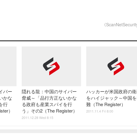
《ScanNetSecuri
イバー
隠れる龍：中国のサイバー
ハッカーが米国政府の衛
いかな
脅威～「品行方正ないかな
をハイジャック～中国を
を行
る政府も産業スパイを行
難（The Register）
ster）
う」その2（The Register）
2011.11.4 Fri 8:00
2011.12.28 Wed 8:15