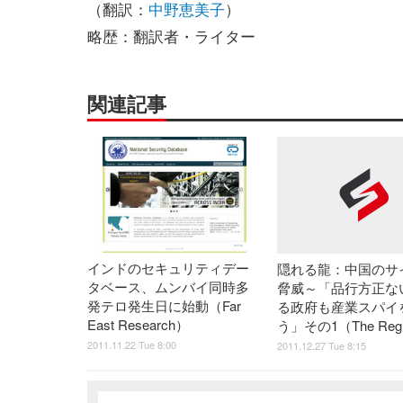
（翻訳：
中野恵美子
）
略歴：翻訳者・ライター
関連記事
インドのセキュリティデー
隠れる龍：中国のサ
タベース、ムンバイ同時多
脅威～「品行方正な
発テロ発生日に始動（Far
る政府も産業スパイ
East Research）
う」その1（The Regi
2011.11.22 Tue 8:00
2011.12.27 Tue 8:15