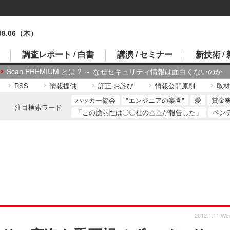
.08.06（木）
調査レポート / 白書
講演 / セミナー
新技術 /
Scan PREMIUM とは ? ～ なぜセキュリティ情報は面白くないのか
RSS
情報提供
訂正 お詫び
情報公開原則
取材
ハッカー協会
"エンジニアの楽園"
愛
賞金
注目検索ワード
「この脆弱性は〇〇社の△△が報告した」
ペン
2012.1.11 We