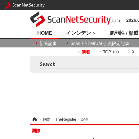
ScanNetSecurity
2026
HOME
インシデント
脆弱性 / 脅威
新着記事
Scan PREMIUM 会員限定記事
新着
TOP 100
X
ホーム
›
国際
›
TheRegister
›
記事
国際