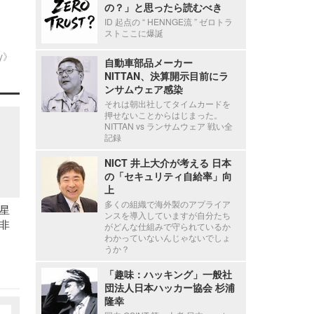
の？」と思ったら読むべき
ID 起点の “ HENNGE流 ” ゼロトラ
ストここに爆誕
ty》
自動車部品メーカー
NITTAN、決算開示目前にラ
ンサムウェア感染
それは朝出社してタイムカードを
押せないことからはじまった。
NITTAN vs ランサムウェア 戦い全
記録
NICT 井上大介が考える 日本
の「セキュリティ自給率」向
上
多くの組織で海外製のアプライア
星
ンスを導入していますが自分たち
非
がどんな仕組みで守られているか
わかっていないんじゃないでしょ
うか？
「趣味：ハッキング」一般社
団法人日本ハッカー協会 杉浦
隆幸