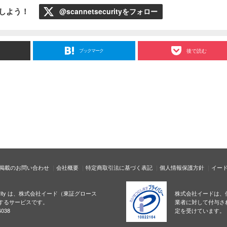
ローしよう！
@scannetsecurityをフォロー
ブックマーク
後で読む
掲載のお問い合わせ
会社概要
特定商取引法に基づく表記
個人情報保護方針
イー
ecurity は、株式会社イード（東証グロース
株式会社イードは、
するサービスです。
業者に対して付与さ
038
定を受けています。