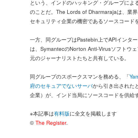
という、インドのハッキング・グループによ
のことだ。The Lords of Dharmarajaは
セキュリティ企業の機密であるソースコード
一方、同グループはPastebin上でAPI
は、SymantecのNorton Anti-Vir
元のジャーナリストたちと共有している。
同グループのスポークスマンを務める、「
Ya
府のセキュアでないサーバ
から引き出されたと
企業）が、インド当局にソースコードを供給
※本記事は
有料版
に全文を掲載します
©
The Register
.