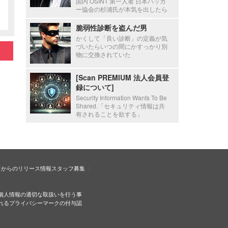
国内 OSINT 第一人者 日本ハッカ
ー協会の杉浦氏が本気を出したら
脆弱性診断を盗んだ男
かくして「良い診断」の定義が気
づいたらいつの間にかすっかり別
物に交換されていた
[Scan PREMIUM 法人会員登
録について]
Security Information Wants To Be
Shared.「セキュリティ情報は共
有されることを欲する」
ドからのリリース情報
スタッフ募集
個人情報の適切な取扱いを行う事
れるプライバシーマークの付与認