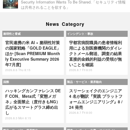
Security Information Wants To Be Shared.「セキュリティ情報
は共有されることを欲する」
News Category
脆弱性と脅威
インシデント・事故
官民連携の米 AI × 脆弱性対策
宇都宮病院職員の患者情報利
の国家戦略「GOLD EAGLE」
用による別医療機関のダイレ
ほか [Scan PREMIUM Month
クトメール郵送、調査の結果
ly Executive Summary 2026
直接的金銭的利益の受領が無
年7月度]
いことを確認
2026.8.6 Thu 8:15
2026.8.7 Fri 8:05
国際
製品・サービス・業界動向
ハッキングカンファレンス DE
スリーシェイクのエンジニア
F CON、Meta式「変態メガ
4 名が翻訳『実践 プラットフ
ネ」全面禁止（度付きもNG）
ォームエンジニアリング』8 /
広がるスマートグラス締め出
24 発売
し
2026.8.7 Fri 8:00
2026.8.3 Mon 8:15