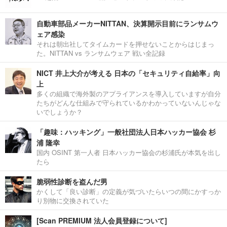
自動車部品メーカーNITTAN、決算開示目前にランサムウ
ェア感染
それは朝出社してタイムカードを押せないことからはじまっ
た。NITTAN vs ランサムウェア 戦い全記録
NICT 井上大介が考える 日本の「セキュリティ自給率」向
上
多くの組織で海外製のアプライアンスを導入していますが自分
たちがどんな仕組みで守られているかわかっていないんじゃな
いでしょうか？
「趣味：ハッキング」一般社団法人日本ハッカー協会 杉
浦 隆幸
国内 OSINT 第一人者 日本ハッカー協会の杉浦氏が本気を出し
たら
脆弱性診断を盗んだ男
かくして「良い診断」の定義が気づいたらいつの間にかすっか
り別物に交換されていた
[Scan PREMIUM 法人会員登録について]