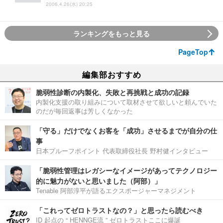
2006.4.26(水) 20:25
ランキングをもっと見る
PageTop
編集部おすすめ
脆弱性診断の内製化、失敗と再挑戦と成功の記録
内製化支援の取り組みについて取材させて欲しいと頼んでいた
のだが毎回返事は芳しくなかった
「守る」だけでなくお客を「成功」させるまでが自分の仕
事
日本プルーフポイント 代表取締役社長 野村健インタビュー
「脆弱性管理はレガシーなイメージがあってテクノロジー
的に魅力がないと思いました（阿部）」
Tenable 阿部淳平が語るエクスポージャーマネジメント
「これってゼロトラストなの？」と思ったら読むべき
ID 起点の “ HENNGE流 ” ゼロトラストここに爆誕