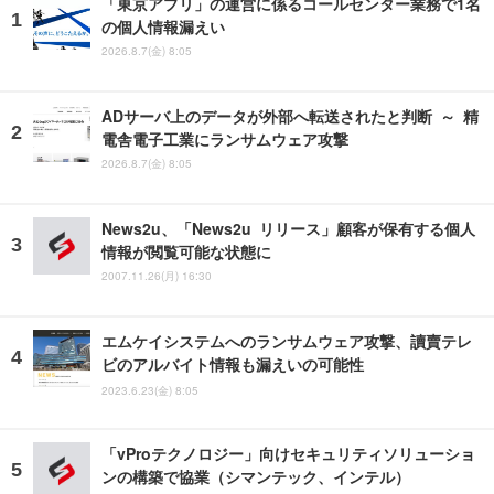
「東京アプリ」の運営に係るコールセンター業務で1名
の個人情報漏えい
2026.8.7(金) 8:05
ADサーバ上のデータが外部へ転送されたと判断 ～ 精
電舎電子工業にランサムウェア攻撃
2026.8.7(金) 8:05
News2u、「News2u リリース」顧客が保有する個人
情報が閲覧可能な状態に
2007.11.26(月) 16:30
エムケイシステムへのランサムウェア攻撃、讀賣テレ
ビのアルバイト情報も漏えいの可能性
2023.6.23(金) 8:05
「vProテクノロジー」向けセキュリティソリューショ
ンの構築で協業（シマンテック、インテル）