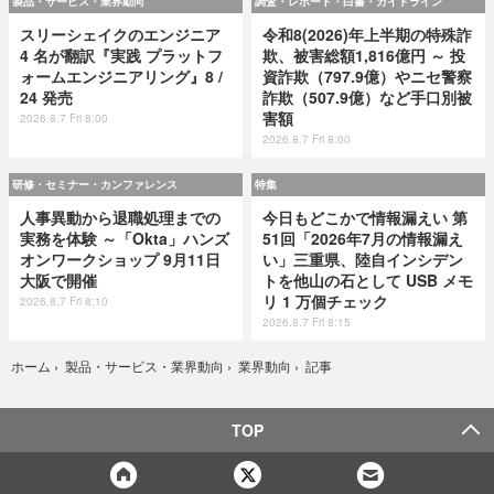
製品・サービス・業界動向
調査・レポート・白書・ガイドライン
スリーシェイクのエンジニア
令和8(2026)年上半期の特殊詐
4 名が翻訳『実践 プラットフ
欺、被害総額1,816億円 ～ 投
ォームエンジニアリング』8 /
資詐欺（797.9億）やニセ警察
24 発売
詐欺（507.9億）など手口別被
害額
2026.8.7 Fri 8:00
2026.8.7 Fri 8:00
研修・セミナー・カンファレンス
特集
人事異動から退職処理までの
今日もどこかで情報漏えい 第
実務を体験 ～「Okta」ハンズ
51回「2026年7月の情報漏え
オンワークショップ 9月11日
い」三重県、陸自インシデン
大阪で開催
トを他山の石として USB メモ
リ 1 万個チェック
2026.8.7 Fri 8:10
2026.8.7 Fri 8:15
記事
ホーム
›
製品・サービス・業界動向
›
業界動向
›
TOP