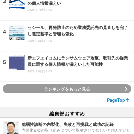
の個人情報漏えい
2026.8.7(金) 8:05
セシール、再発防止のため業務委託先の見直しを完了
し選定基準と管理も強化
2026.8.5(水) 8:05
新エフエイコムにランサムウェア攻撃、取引先の従業
員に関する個人情報が漏えいした可能性
2026.8.6(木) 8:05
ランキングをもっと見る
PageTop
編集部おすすめ
脆弱性診断の内製化、失敗と再挑戦と成功の記録
内製化支援の取り組みについて取材させて欲しいと頼んでいた