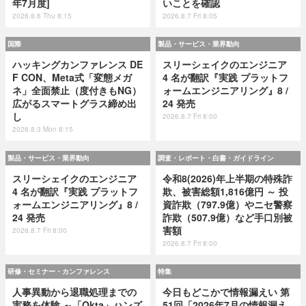
年7月度]
いことを確認
2026.8.6 Thu 8:15
2026.8.7 Fri 8:05
国際
製品・サービス・業界動向
ハッキングカンファレンス DE
スリーシェイクのエンジニア
F CON、Meta式「変態メガ
4 名が翻訳『実践 プラットフ
ネ」全面禁止（度付きもNG）
ォームエンジニアリング』8 /
広がるスマートグラス締め出
24 発売
し
2026.8.7 Fri 8:00
2026.8.3 Mon 8:15
製品・サービス・業界動向
調査・レポート・白書・ガイドライン
スリーシェイクのエンジニア
令和8(2026)年上半期の特殊詐
4 名が翻訳『実践 プラットフ
欺、被害総額1,816億円 ～ 投
ォームエンジニアリング』8 /
資詐欺（797.9億）やニセ警察
24 発売
詐欺（507.9億）など手口別被
害額
2026.8.7 Fri 8:00
2026.8.7 Fri 8:00
研修・セミナー・カンファレンス
特集
人事異動から退職処理までの
今日もどこかで情報漏えい 第
実務を体験 ～「Okta」ハンズ
51回「2026年7月の情報漏え