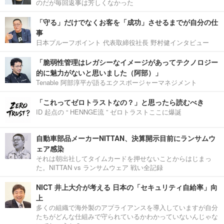
のだが毎回返事は芳しくなかった
「守る」だけでなくお客を「成功」させるまでが自分の仕
事
日本プルーフポイント 代表取締役社長 野村健インタビュー
「脆弱性管理はレガシーなイメージがあってテクノロジー
的に魅力がないと思いました（阿部）」
Tenable 阿部淳平が語るエクスポージャーマネジメント
「これってゼロトラストなの？」と思ったら読むべき
ID 起点の “ HENNGE流 ” ゼロトラストここに爆誕
自動車部品メーカーNITTAN、決算開示目前にランサムウ
ェア感染
それは朝出社してタイムカードを押せないことからはじまっ
た。NITTAN vs ランサムウェア 戦い全記録
NICT 井上大介が考える 日本の「セキュリティ自給率」向
上
多くの組織で海外製のアプライアンスを導入していますが自分
たちがどんな仕組みで守られているかわかっていないんじゃな