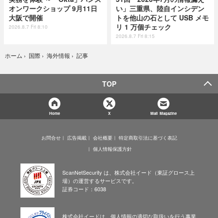
オンワークショップ 9月11日
い」三重県、陸自インシデン
大阪で開催
トを他山の石として USB メモ
リ 1 万個チェック
2026.8.7 Fri 8:10
2026.8.7 Fri 8:15
記事
ホーム
›
国際
›
海外情報
›
TOP
Home
X
Mail Magazine
お問合せ
広告掲載
会社概要
特定商取引法に基づく表記
個人情報保護方針
ScanNetSecurity は、株式会社イード（東証グロース上
場）の運営するサービスです。
証券コード：6038
株式会社イードは、個人情報の適切な取扱いを行う事業