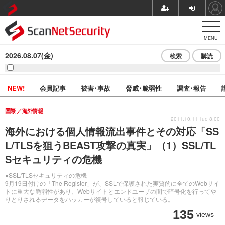
MENU
2026.08.07(金)
検索
購読
NEW!
会員記事
被害･事故
脅威･脆弱性
調査･報告
国際
海外情報
2011.10.11 Tue 8:00
海外における個人情報流出事件とその対応「SS
L/TLSを狙うBEAST攻撃の真実」（1）SSL/TL
Sセキュリティの危機
●SSL/TLSセキュリティの危機
9月19日付けの「The Register」が、SSLで保護された実質的に全てのWebサイ
トに重大な脆弱性があり、Webサイトとエンドユーザの間で暗号化を行ってや
りとりされるデータをハッカーが復号していると報じている。
135
views