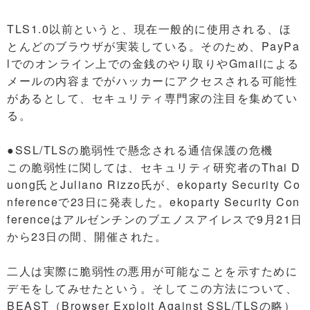
TLS1.0以前というと、現在一般的に使用される、ほ
とんどのブラウザが実装している。そのため、PayPa
lでのオンライン上での金銭のやり取りやGmailによる
メールの内容までがハッカーにアクセスされる可能性
があるとして、セキュリティ専門家の注目を集めてい
る。
●SSL/TLSの脆弱性で懸念される通信保護の危機
この脆弱性に関しては、セキュリティ研究者のThai D
uong氏とJuliano Rizzo氏が、ekoparty Security Co
nferenceで23日に発表した。ekoparty Security Con
ferenceはアルゼンチンのブエノスアイレスで9月21日
から23日の間、開催された。
二人は実際に脆弱性の悪用が可能なことを示すために
デモをしてみせたという。そしてこの方法について、
BEAST（Browser Exploit Against SSL/TLSの略）