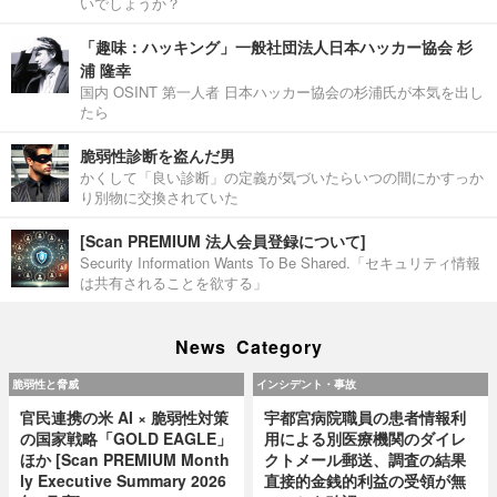
いでしょうか？
「趣味：ハッキング」一般社団法人日本ハッカー協会 杉
浦 隆幸
国内 OSINT 第一人者 日本ハッカー協会の杉浦氏が本気を出し
たら
脆弱性診断を盗んだ男
かくして「良い診断」の定義が気づいたらいつの間にかすっか
り別物に交換されていた
[Scan PREMIUM 法人会員登録について]
Security Information Wants To Be Shared.「セキュリティ情報
は共有されることを欲する」
News Category
脆弱性と脅威
インシデント・事故
官民連携の米 AI × 脆弱性対策
宇都宮病院職員の患者情報利
の国家戦略「GOLD EAGLE」
用による別医療機関のダイレ
ほか [Scan PREMIUM Month
クトメール郵送、調査の結果
ly Executive Summary 2026
直接的金銭的利益の受領が無