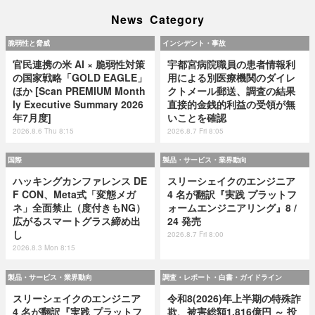
News Category
脆弱性と脅威
インシデント・事故
官民連携の米 AI × 脆弱性対策
宇都宮病院職員の患者情報利
の国家戦略「GOLD EAGLE」
用による別医療機関のダイレ
ほか [Scan PREMIUM Month
クトメール郵送、調査の結果
ly Executive Summary 2026
直接的金銭的利益の受領が無
年7月度]
いことを確認
2026.8.6 Thu 8:15
2026.8.7 Fri 8:05
国際
製品・サービス・業界動向
ハッキングカンファレンス DE
スリーシェイクのエンジニア
F CON、Meta式「変態メガ
4 名が翻訳『実践 プラットフ
ネ」全面禁止（度付きもNG）
ォームエンジニアリング』8 /
広がるスマートグラス締め出
24 発売
し
2026.8.7 Fri 8:00
2026.8.3 Mon 8:15
製品・サービス・業界動向
調査・レポート・白書・ガイドライン
スリーシェイクのエンジニア
令和8(2026)年上半期の特殊詐
4 名が翻訳『実践 プラットフ
欺、被害総額1,816億円 ～ 投