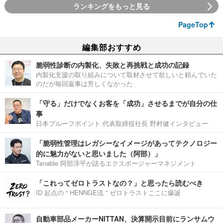
ランキングをもっと見る
PageTop
編集部おすすめ
脆弱性診断の内製化、失敗と再挑戦と成功の記録
内製化支援の取り組みについて取材させて欲しいと頼んでいた
のだが毎回返事は芳しくなかった
「守る」だけでなくお客を「成功」させるまでが自分の仕
事
日本プルーフポイント 代表取締役社長 野村健インタビュー
「脆弱性管理はレガシーなイメージがあってテクノロジー
的に魅力がないと思いました（阿部）」
Tenable 阿部淳平が語るエクスポージャーマネジメント
「これってゼロトラストなの？」と思ったら読むべき
ID 起点の “ HENNGE流 ” ゼロトラストここに爆誕
自動車部品メーカーNITTAN、決算開示目前にランサムウ