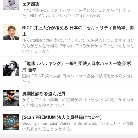
ェア感染
それは朝出社してタイムカードを押せないことからはじまっ
た。NITTAN vs ランサムウェア 戦い全記録
NICT 井上大介が考える 日本の「セキュリティ自給率」向
上
多くの組織で海外製のアプライアンスを導入していますが自分
たちがどんな仕組みで守られているかわかっていないんじゃな
いでしょうか？
「趣味：ハッキング」一般社団法人日本ハッカー協会 杉
浦 隆幸
国内 OSINT 第一人者 日本ハッカー協会の杉浦氏が本気を出し
たら
脆弱性診断を盗んだ男
かくして「良い診断」の定義が気づいたらいつの間にかすっか
り別物に交換されていた
[Scan PREMIUM 法人会員登録について]
Security Information Wants To Be Shared.「セキュリティ情報
は共有されることを欲する」