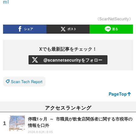
ml
《ScanNetSecurity》
シェア
ポスト
送る
Xでも最新記事をチェック！
@scannetsecurityをフォロー
Scan Tech Report
PageTop
アクセスランキング
停職1ヶ月 ～ 市職員が飲食店関係者に関する市税等の
情報を口外
2026.8.6(木) 8:05