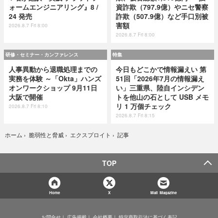
ォームエンジニアリング』8 /
資詐欺（797.9億）やニセ警察
24 発売
詐欺（507.9億）など手口別被
害額
2026.8.7 Fri 8:00
2026.8.7 Fri 8:00
研修・セミナー・カンファレンス
特集
人事異動から退職処理までの
今日もどこかで情報漏えい 第
実務を体験 ～「Okta」ハンズ
51回「2026年7月の情報漏え
オンワークショップ 9月11日
い」三重県、陸自インシデン
大阪で開催
トを他山の石として USB メモ
リ 1 万個チェック
2026.8.7 Fri 8:10
2026.8.7 Fri 8:15
記事
ホーム
›
脆弱性と脅威
›
エクスプロイト
›
TOP
Home
X
Mail Magazine
お問合せ
広告掲載
会社概要
特定商取引法に基づく表記