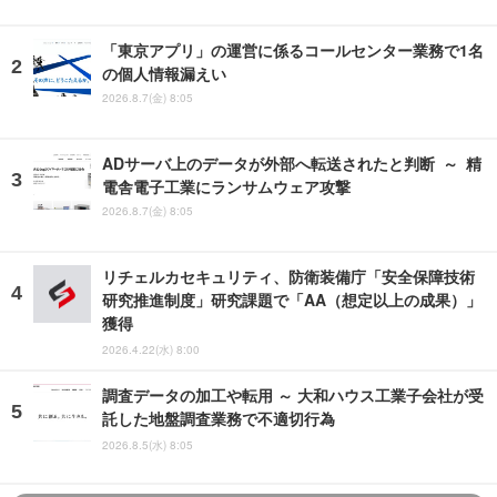
「東京アプリ」の運営に係るコールセンター業務で1名
の個人情報漏えい
2026.8.7(金) 8:05
ADサーバ上のデータが外部へ転送されたと判断 ～ 精
電舎電子工業にランサムウェア攻撃
2026.8.7(金) 8:05
リチェルカセキュリティ、防衛装備庁「安全保障技術
研究推進制度」研究課題で「AA（想定以上の成果）」
獲得
2026.4.22(水) 8:00
調査データの加工や転用 ～ 大和ハウス工業子会社が受
託した地盤調査業務で不適切行為
2026.8.5(水) 8:05