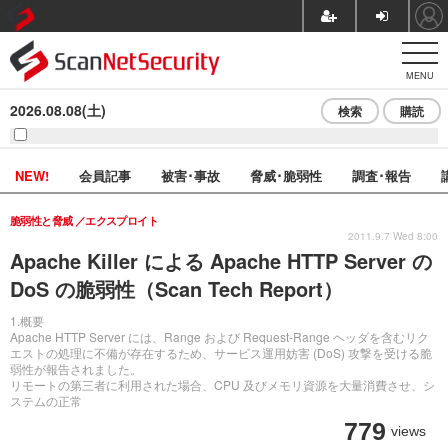
MENU
2026.08.08(土)
検索
購読
NEW!
会員記事
被害･事故
脅威･脆弱性
調査･報告
脆弱性と脅威
エクスプロイト
2011.9.7 Wed 8:00
Apache Killer による Apache HTTP Server の
DoS の脆弱性（Scan Tech Report）
1.概要
Apache HTTP Server には、Range および Request-Range ヘッダを含むリク
エストの処理に不備が存在するため、サービス運用妨害 (DoS) 攻撃を受ける脆
弱性が報告されました。
リモートの第三者に利用された場合、CPU 及びメモリ資源を大量消費させ、シ
ステムの正常
779
views