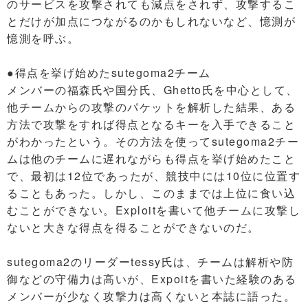
のサービスを攻撃されても減点をされず、攻撃するこ
とだけが加点につながるのかもしれないなど、憶測が
憶測を呼ぶ。
●得点を挙げ始めたsutegoma2チーム
メンバーの福森氏や国分氏、Ghetto氏を中心として、
他チームからの攻撃のパケットを解析した結果、ある
方法で攻撃をすれば得点となるキーを入手できること
がわかったという。その方法を使ってsutegoma2チー
ムは他のチームに遅れながらも得点を挙げ始めたこと
で、最初は12位であったが、競技中には10位に位置す
ることもあった。しかし、このままでは上位に食い込
むことができない。Exploitを書いて他チームに攻撃し
ないと大きな得点を得ることができないのだ。
sutegoma2のリーダーtessy氏は、チームは解析や防
御などの守備力は高いが、Expoitを書いた経験のある
メンバーが少なく攻撃力は高くないと本誌に語った。