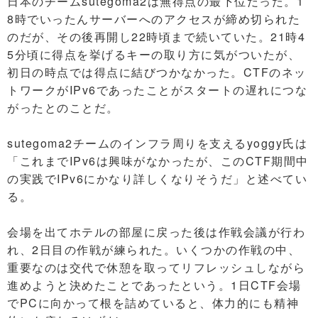
日本のチームsutegoma2は無得点の最下位だった。1
8時でいったんサーバーへのアクセスが締め切られた
のだが、その後再開し22時頃まで続いていた。21時4
5分頃に得点を挙げるキーの取り方に気がついたが、
初日の時点では得点に結びつかなかった。CTFのネッ
トワークがIPv6であったことがスタートの遅れにつな
がったとのことだ。
sutegoma2チームのインフラ周りを支えるyoggy氏は
「これまでIPv6は興味がなかったが、このCTF期間中
の実践でIPv6にかなり詳しくなりそうだ」と述べてい
る。
会場を出てホテルの部屋に戻った後は作戦会議が行わ
れ、2日目の作戦が練られた。いくつかの作戦の中、
重要なのは交代で休憩を取ってリフレッシュしながら
進めようと決めたことであったという。1日CTF会場
でPCに向かって根を詰めていると、体力的にも精神