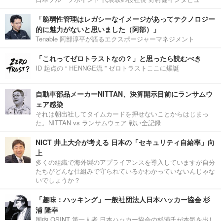
「脆弱性管理はレガシーなイメージがあってテクノロジー
的に魅力がないと思いました（阿部）」
Tenable 阿部淳平が語るエクスポージャーマネジメント
「これってゼロトラストなの？」と思ったら読むべき
ID 起点の “ HENNGE流 ” ゼロトラストここに爆誕
自動車部品メーカーNITTAN、決算開示目前にランサムウ
ェア感染
それは朝出社してタイムカードを押せないことからはじまっ
た。NITTAN vs ランサムウェア 戦い全記録
NICT 井上大介が考える 日本の「セキュリティ自給率」向
上
多くの組織で海外製のアプライアンスを導入していますが自分
たちがどんな仕組みで守られているかわかっていないんじゃな
いでしょうか？
「趣味：ハッキング」一般社団法人日本ハッカー協会 杉
浦 隆幸
国内 OSINT 第一人者 日本ハッカー協会の杉浦氏が本気を出し