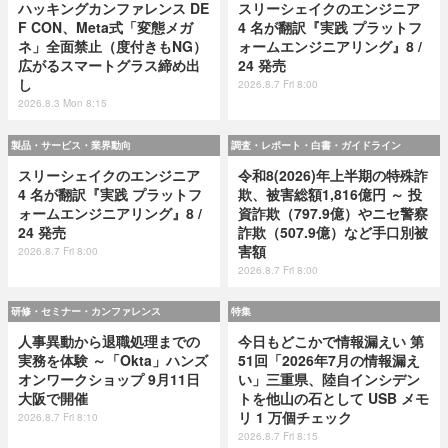
ハッキングカンファレンス DE
スリーシェイクのエンジニア
F CON、Meta式「変態メガ
4 名が翻訳『実践 プラットフ
ネ」全面禁止（度付きもNG）
ォームエンジニアリング』8 /
広がるスマートグラス締め出
24 発売
し
2026.8.7 Fri 8:00
2026.8.3 Mon 8:15
製品・サービス・業界動向
調査・レポート・白書・ガイドライン
スリーシェイクのエンジニア
令和8(2026)年上半期の特殊詐
4 名が翻訳『実践 プラットフ
欺、被害総額1,816億円 ～ 投
ォームエンジニアリング』8 /
資詐欺（797.9億）やニセ警察
24 発売
詐欺（507.9億）など手口別被
害額
2026.8.7 Fri 8:00
2026.8.7 Fri 8:00
研修・セミナー・カンファレンス
特集
人事異動から退職処理までの
今日もどこかで情報漏えい 第
実務を体験 ～「Okta」ハンズ
51回「2026年7月の情報漏え
オンワークショップ 9月11日
い」三重県、陸自インシデン
大阪で開催
トを他山の石として USB メモ
リ 1 万個チェック
2026.8.7 Fri 8:10
2026.8.7 Fri 8:15