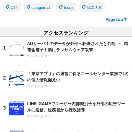
CTF
sutegoma2
tessy
福森大喜
PageTop
アクセスランキング
ADサーバ上のデータが外部へ転送されたと判断 ～ 精
電舎電子工業にランサムウェア攻撃
2026.8.7(金) 8:05
「東京アプリ」の運営に係るコールセンター業務で1名
の個人情報漏えい
2026.8.7(金) 8:05
LINE GAMEでユーザー内部識別子を外部の広告ツー
ルに送信、総務省から行政指導
2026.8.7(金) 8:05