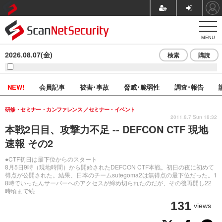
MENU
2026.08.07(金)
検索
購読
NEW!
会員記事
被害･事故
脅威･脆弱性
調査･報告
研修・セミナー・カンファレンス
セミナー・イベント
2011.8.7 Sun 18:32
本戦2日目、攻撃力不足 -- DEFCON CTF 現地
速報 その2
●CTF初日は最下位からのスタート
8月5日9時（現地時間）から開始されたDEFCON CTF本戦。初日の夜に初めて
得点が公開された。結果、日本のチームsutegoma2は無得点の最下位だった。1
8時でいったんサーバーへのアクセスが締め切られたのだが、その後再開し22
時頃まで続
131
views