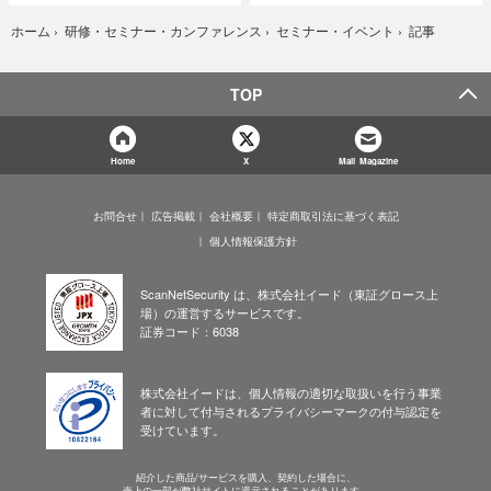
記事
ホーム
›
研修・セミナー・カンファレンス
›
セミナー・イベント
›
TOP
Home
X
Mail Magazine
お問合せ
広告掲載
会社概要
特定商取引法に基づく表記
個人情報保護方針
ScanNetSecurity は、株式会社イード（東証グロース上
場）の運営するサービスです。
証券コード：6038
株式会社イードは、個人情報の適切な取扱いを行う事業
者に対して付与されるプライバシーマークの付与認定を
受けています。
紹介した商品/サービスを購入、契約した場合に、
売上の一部が弊社サイトに還元されることがあります。