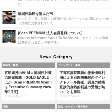
たら
脆弱性診断を盗んだ男
かくして「良い診断」の定義が気づいたらいつの間にかすっか
り別物に交換されていた
[Scan PREMIUM 法人会員登録について]
Security Information Wants To Be Shared.「セキュリティ情報
は共有されることを欲する」
News Category
脆弱性と脅威
インシデント・事故
官民連携の米 AI × 脆弱性対策
宇都宮病院職員の患者情報利
の国家戦略「GOLD EAGLE」
用による別医療機関のダイレ
ほか [Scan PREMIUM Month
クトメール郵送、調査の結果
ly Executive Summary 2026
直接的金銭的利益の受領が無
年7月度]
いことを確認
2026.8.6 Thu 8:15
2026.8.7 Fri 8:05
国際
製品・サービス・業界動向