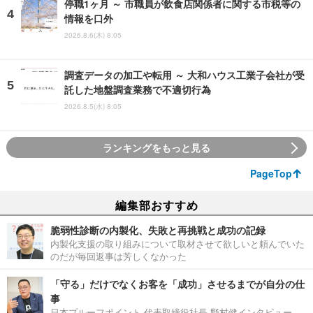
停職1ヶ月 ～ 市職員が飲食店関係者に関する市税等の
情報を口外
2026.8.6(木) 8:05
調査データの加工や転用 ～ 大和ハウス工業子会社が受
託した地盤調査業務で不適切行為
2026.8.5(水) 8:05
ランキングをもっと見る
PageTop
編集部おすすめ
脆弱性診断の内製化、失敗と再挑戦と成功の記録
内製化支援の取り組みについて取材させて欲しいと頼んでいた
のだが毎回返事は芳しくなかった
「守る」だけでなくお客を「成功」させるまでが自分の仕
事
日本プルーフポイント 代表取締役社長 野村健インタビュー