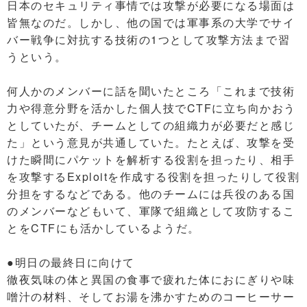
日本のセキュリティ事情では攻撃が必要になる場面は
皆無なのだ。しかし、他の国では軍事系の大学でサイ
バー戦争に対抗する技術の1つとして攻撃方法まで習
うという。
何人かのメンバーに話を聞いたところ「これまで技術
力や得意分野を活かした個人技でCTFに立ち向かおう
としていたが、チームとしての組織力が必要だと感じ
た」という意見が共通していた。たとえば、攻撃を受
けた瞬間にパケットを解析する役割を担ったり、相手
を攻撃するExploitを作成する役割を担ったりして役割
分担をするなどである。他のチームには兵役のある国
のメンバーなどもいて、軍隊で組織として攻防するこ
とをCTFにも活かしているようだ。
●明日の最終日に向けて
徹夜気味の体と異国の食事で疲れた体におにぎりや味
噌汁の材料、そしてお湯を沸かすためのコーヒーサー