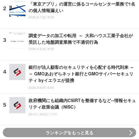
「東京アプリ」の運営に係るコールセンター業務で1名
の個人情報漏えい
2026.8.7(金) 8:05
調査データの加工や転用 ～ 大和ハウス工業子会社が
受託した地盤調査業務で不適切行為
2026.8.5(水) 8:05
銀行が法人顧客のセキュリティを心配する時代到来 ～
～ GMOあおぞらネット銀行とGMOサイバーセキュリ
ティ byイエラエが提携
2026.8.6(木) 8:00
政府機関にも組織内CSIRTを整備するなど--情報セキュ
リティ政策会議（NISC）
2012.1.25(水) 17:41
ランキングをもっと見る