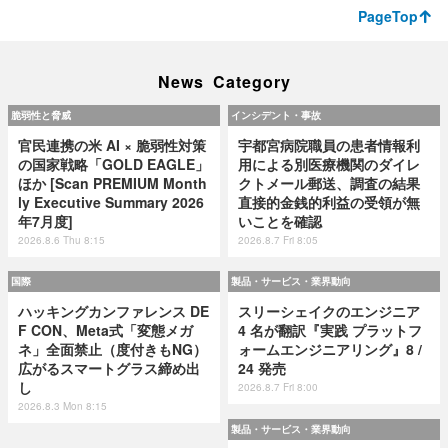
PageTop
News Category
脆弱性と脅威
インシデント・事故
官民連携の米 AI × 脆弱性対策
宇都宮病院職員の患者情報利
の国家戦略「GOLD EAGLE」
用による別医療機関のダイレ
ほか [Scan PREMIUM Month
クトメール郵送、調査の結果
ly Executive Summary 2026
直接的金銭的利益の受領が無
年7月度]
いことを確認
2026.8.6 Thu 8:15
2026.8.7 Fri 8:05
国際
製品・サービス・業界動向
ハッキングカンファレンス DE
スリーシェイクのエンジニア
F CON、Meta式「変態メガ
4 名が翻訳『実践 プラットフ
ネ」全面禁止（度付きもNG）
ォームエンジニアリング』8 /
広がるスマートグラス締め出
24 発売
し
2026.8.7 Fri 8:00
2026.8.3 Mon 8:15
製品・サービス・業界動向