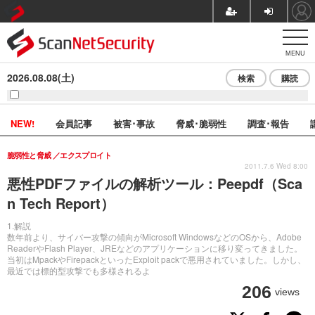
MENU
2026.08.08(土)
検索
購読
NEW!
会員記事
被害･事故
脅威･脆弱性
調査･報告
脆弱性と脅威
エクスプロイト
2011.7.6 Wed 8:00
悪性PDFファイルの解析ツール：Peepdf（Sca
n Tech Report）
1.解説
数年前より、サイバー攻撃の傾向がMicrosoft WindowsなどのOSから、Adobe
ReaderやFlash Player、JREなどのアプリケーションに移り変ってきました。
当初はMpackやFirepackといったExploit packで悪用されていました。しかし、
最近では標的型攻撃でも多様されるよ
206
views