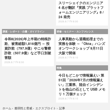
スリーシェイクのエンジニア
4 名が翻訳『実践 プラットフ
ォームエンジニアリング』8 /
24 発売
2026.8.7 Fri 8:00
調査・レポート・白書・ガイドライン
研修・セミナー・カンファレンス
令和8(2026)年上半期の特殊詐
人事異動から退職処理までの
欺、被害総額1,816億円 ～ 投
実務を体験 ～「Okta」ハンズ
資詐欺（797.9億）やニセ警察
オンワークショップ 9月11日
詐欺（507.9億）など手口別被
大阪で開催
害額
2026.8.7 Fri 8:10
2026.8.7 Fri 8:00
特集
今日もどこかで情報漏えい 第
51回「2026年7月の情報漏え
い」三重県、陸自インシデン
トを他山の石として USB メモ
リ 1 万個チェック
2026.8.7 Fri 8:15
記事
ホーム
›
脆弱性と脅威
›
エクスプロイト
›