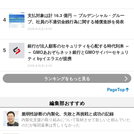
支払対象は計 16.3 億円 ～ プルデンシャル・グルー
プ、社員の不適切金銭行為に関する補償進捗を発表
2026.8.4(火) 8:05
銀行が法人顧客のセキュリティを心配する時代到来 ～
～ GMOあおぞらネット銀行とGMOサイバーセキュリ
ティ byイエラエが提携
2026.8.6(木) 8:00
ランキングをもっと見る
PageTop
編集部おすすめ
脆弱性診断の内製化、失敗と再挑戦と成功の記録
内製化支援の取り組みについて取材させて欲しいと頼んでいた
のだが毎回返事は芳しくなかった