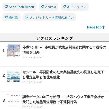
Scan Tech Report
Android
不正アクセス
脆弱性
クレジットカード情報の漏えい
PageTop
アクセスランキング
停職1ヶ月 ～ 市職員が飲食店関係者に関する市税等の
情報を口外
2026.8.6(木) 8:05
セシール、再発防止のため業務委託先の見直しを完了
し選定基準と管理も強化
2026.8.5(水) 8:05
調査データの加工や転用 ～ 大和ハウス工業子会社が
受託した地盤調査業務で不適切行為
2026.8.5(水) 8:05