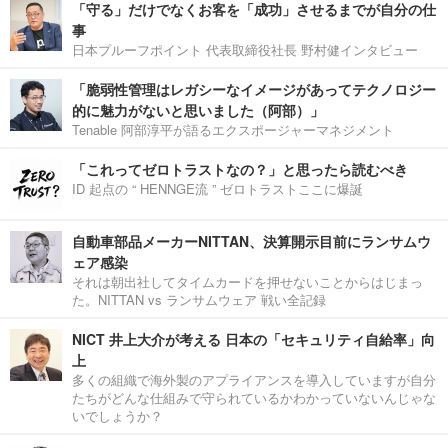
「守る」だけでなくお客を「成功」させるまでが自分の仕
事
日本プルーフポイント 代表取締役社長 野村健インタビュー
「脆弱性管理はレガシーなイメージがあってテクノロジー
的に魅力がないと思いました（阿部）」
Tenable 阿部淳平が語るエクスポージャーマネジメント
「これってゼロトラストなの？」と思ったら読むべき
ID 起点の “ HENNGE流 ” ゼロトラストここに爆誕
自動車部品メーカーNITTAN、決算開示目前にランサムウ
ェア感染
それは朝出社してタイムカードを押せないことからはじまっ
た。NITTAN vs ランサムウェア 戦い全記録
NICT 井上大介が考える 日本の「セキュリティ自給率」向
上
多くの組織で海外製のアプライアンスを導入していますが自分
たちがどんな仕組みで守られているかわかっていないんじゃな
いでしょうか？