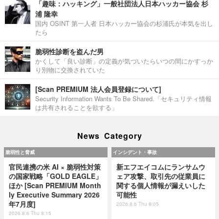
「趣味：ハッキング」一般社団法人日本ハッカー協会 杉
浦 隆幸
国内 OSINT 第一人者 日本ハッカー協会の杉浦氏が本気を出し
たら
脆弱性診断を盗んだ男
かくして「良い診断」の定義が気づいたらいつの間にかすっか
り別物に交換されていた
[Scan PREMIUM 法人会員登録について]
Security Information Wants To Be Shared.「セキュリティ情報
は共有されることを欲する」
News Category
脆弱性と脅威
インシデント・事故
官民連携の米 AI × 脆弱性対策
新エフエイコムにランサムウ
の国家戦略「GOLD EAGLE」
ェア攻撃、取引先の従業員に
ほか [Scan PREMIUM Month
関する個人情報が漏えいした
ly Executive Summary 2026
可能性
年7月度]
2026.8.6 Thu 8:05
2026.8.6 Thu 8:15