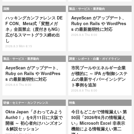
国際
製品・サービス・業界動向
ハッキングカンファレンス DE
AeyeScan がアップデート、
F CON、Meta式「変態メガ
Ruby on Rails や WordPres
ネ」全面禁止（度付きもNG）
s の最新脆弱性に対応
広がるスマートグラス締め出
2026.8.6 Thu 8:00
し
2026.8.3 Mon 8:15
製品・サービス・業界動向
調査・レポート・白書・ガイドライン
AeyeScan がアップデート、
市民プールやエネルギー企業
Ruby on Rails や WordPres
が標的に ～ IPA が制御システ
s の最新脆弱性に対応
ムの最新サイバーインシデン
ト事例を追加
2026.8.6 Thu 8:00
2026.8.6 Thu 8:00
研修・セミナー・カンファレンス
特集
Okta Japan「さわってみよう
今日もどこかで情報漏えい 第
Auth0！」を9月11日に大阪で
50回「2026年6月の情報漏え
開催 ～ 初心者向けハンズオン
い」Microsoft Excel 非表示
＆解説セッション
機能による情報漏えい第二