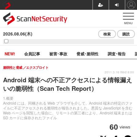
MENU
2026.08.06(木)
検索
購読
NEW!
会員記事
被害･事故
脅威･脆弱性
調査･報告
脆弱性と脅威
エクスプロイト
2011.3.16 Wed 8:00
Android 端末への不正アクセスによる情報漏え
いの脆弱性（Scan Tech Report）
1.概要
Android には、同梱される Web ブラウザを介して、Android 端末の特定のファ
イルに不正アクセスされる脆弱性が報告されました。悪質な JavaScript を含む
Web ページを閲覧した場合に、リモートの第三者により、Android 端末または
SD カードに保存されたファイル
60
views