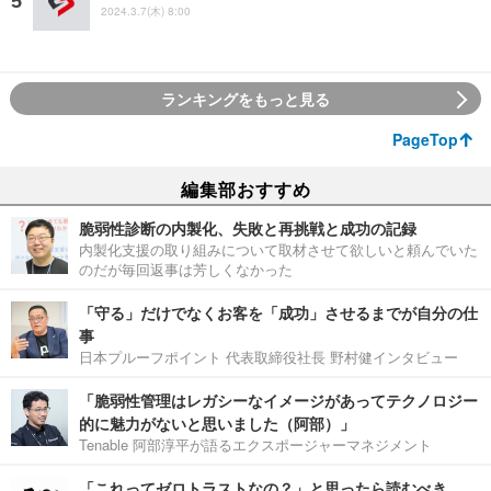
2024.3.7(木) 8:00
ランキングをもっと見る
PageTop
編集部おすすめ
脆弱性診断の内製化、失敗と再挑戦と成功の記録
内製化支援の取り組みについて取材させて欲しいと頼んでいた
のだが毎回返事は芳しくなかった
「守る」だけでなくお客を「成功」させるまでが自分の仕
事
日本プルーフポイント 代表取締役社長 野村健インタビュー
「脆弱性管理はレガシーなイメージがあってテクノロジー
的に魅力がないと思いました（阿部）」
Tenable 阿部淳平が語るエクスポージャーマネジメント
「これってゼロトラストなの？」と思ったら読むべき