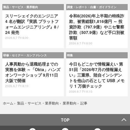
製品・サービス・業界動向
調査・レポート・白書・ガイドライン
スリーシェイクのエンジニア
令和8(2026)年上半期の特殊詐
4 名が翻訳『実践 プラットフ
欺、被害総額1,816億円 ～ 投
ォームエンジニアリング』8 /
資詐欺（797.9億）やニセ警察
24 発売
詐欺（507.9億）など手口別被
害額
2026.8.7 Fri 8:00
2026.8.7 Fri 8:00
研修・セミナー・カンファレンス
特集
人事異動から退職処理までの
今日もどこかで情報漏えい 第
実務を体験 ～「Okta」ハンズ
51回「2026年7月の情報漏え
オンワークショップ 9月11日
い」三重県、陸自インシデン
大阪で開催
トを他山の石として USB メモ
リ 1 万個チェック
2026.8.7 Fri 8:10
2026.8.7 Fri 8:15
記事
ホーム
›
製品・サービス・業界動向
›
業界動向
›
TOP