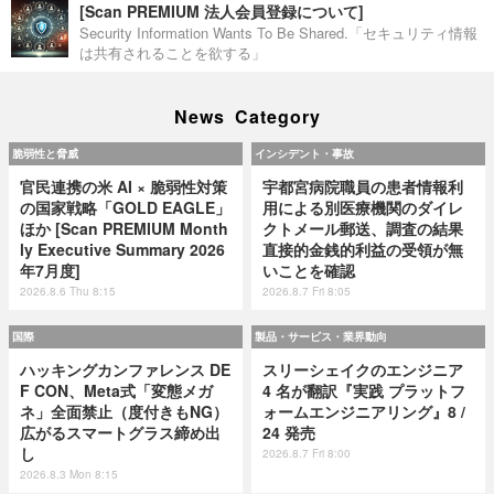
[Scan PREMIUM 法人会員登録について]
Security Information Wants To Be Shared.「セキュリティ情報
は共有されることを欲する」
News Category
脆弱性と脅威
インシデント・事故
官民連携の米 AI × 脆弱性対策
宇都宮病院職員の患者情報利
の国家戦略「GOLD EAGLE」
用による別医療機関のダイレ
ほか [Scan PREMIUM Month
クトメール郵送、調査の結果
ly Executive Summary 2026
直接的金銭的利益の受領が無
年7月度]
いことを確認
2026.8.6 Thu 8:15
2026.8.7 Fri 8:05
国際
製品・サービス・業界動向
ハッキングカンファレンス DE
スリーシェイクのエンジニア
F CON、Meta式「変態メガ
4 名が翻訳『実践 プラットフ
ネ」全面禁止（度付きもNG）
ォームエンジニアリング』8 /
広がるスマートグラス締め出
24 発売
し
2026.8.7 Fri 8:00
2026.8.3 Mon 8:15