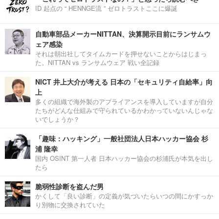
ID 起点の “ HENNGE流 ” ゼロトラストここに爆誕
自動車部品メーカーNITTAN、決算開示目前にランサムウ
ェア感染
それは朝出社してタイムカードを押せないことからはじまっ
た。NITTAN vs ランサムウェア 戦い全記録
NICT 井上大介が考える 日本の「セキュリティ自給率」向
上
多くの組織で海外製のアプライアンスを導入していますが自分
たちがどんな仕組みで守られているかわかっていないんじゃな
いでしょうか？
「趣味：ハッキング」一般社団法人日本ハッカー協会 杉
浦 隆幸
国内 OSINT 第一人者 日本ハッカー協会の杉浦氏が本気を出し
たら
脆弱性診断を盗んだ男
かくして「良い診断」の定義が気づいたらいつの間にかすっか
り別物に交換されていた