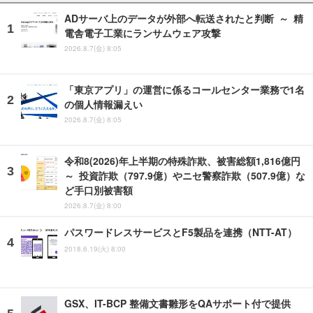
ADサーバ上のデータが外部へ転送されたと判断 ～ 精
電舎電子工業にランサムウェア攻撃
2026.8.7(金) 8:05
「東京アプリ」の運営に係るコールセンター業務で1名
の個人情報漏えい
2026.8.7(金) 8:05
令和8(2026)年上半期の特殊詐欺、被害総額1,816億円
～ 投資詐欺（797.9億）やニセ警察詐欺（507.9億）な
ど手口別被害額
2026.8.7(金) 8:00
パスワードレスサービスとF5製品を連携（NTT-AT）
2018.6.19(火) 8:00
GSX、IT-BCP 整備文書雛形をQAサポート付で提供