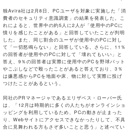
独Avira社は2月8日、PCユーザを対象に実施した「消
費者のセキュリティ意識調査」の結果を発表した。こ
れによると、世界中の約5人に2人が「使用中のPCに
憤りを感じたことがある」と回答していたことが判明
した。また、同じ割合のユーザが使用中のPCに対し
て「一切怒鳴らない」と回答している。さらに、11％
の回答者が使用中のPCに対して「壊れてもいい」と
答え、9％の回答者は実際に使用中のPCを野球バット
やこぶしなどで殴ったことがあると答えており、3％
は嫌悪感からPCを地面や床、物に対して実際に投げ
つけたことがあるという。
同社のPRマネージャであるエリザベス・ローバー氏
は、「12月は時期的に多くの人たちがオンラインショ
ッピングを利用しているため、PCの動きが止まった
り、Webサイトにアクセスできなかったりして、不具
合に見舞われる方もさぞ多いことと思う」と述べてい