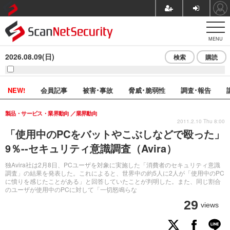
MENU
2026.08.09(日)
検索
購読
NEW!
会員記事
被害･事故
脅威･脆弱性
調査･報告
製品・サービス・業界動向
業界動向
2011.2.10 Thu 8:00
「使用中のPCをバットやこぶしなどで殴った」
9％--セキュリティ意識調査（Avira）
独Avira社は2月8日、PCユーザを対象に実施した「消費者のセキュリティ意識
調査」の結果を発表した。これによると、世界中の約5人に2人が「使用中のPC
に憤りを感じたことがある」と回答していたことが判明した。また、同じ割合
のユーザが使用中のPCに対して「一切怒鳴らな
29
views