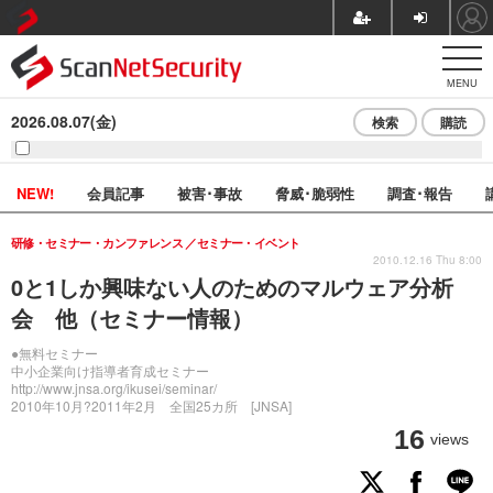
MENU
2026.08.07(金)
検索
購読
NEW!
会員記事
被害･事故
脅威･脆弱性
調査･報告
研修・セミナー・カンファレンス
セミナー・イベント
2010.12.16 Thu 8:00
0と1しか興味ない人のためのマルウェア分析
会 他（セミナー情報）
●無料セミナー
中小企業向け指導者育成セミナー
http://www.jnsa.org/ikusei/seminar/
2010年10月?2011年2月 全国25カ所 [JNSA]
16
views