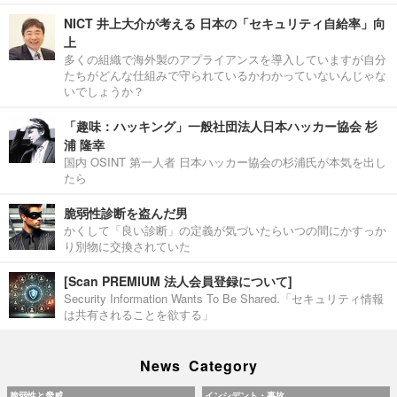
NICT 井上大介が考える 日本の「セキュリティ自給率」向
上
多くの組織で海外製のアプライアンスを導入していますが自分
たちがどんな仕組みで守られているかわかっていないんじゃな
いでしょうか？
「趣味：ハッキング」一般社団法人日本ハッカー協会 杉
浦 隆幸
国内 OSINT 第一人者 日本ハッカー協会の杉浦氏が本気を出し
たら
脆弱性診断を盗んだ男
かくして「良い診断」の定義が気づいたらいつの間にかすっか
り別物に交換されていた
[Scan PREMIUM 法人会員登録について]
Security Information Wants To Be Shared.「セキュリティ情報
は共有されることを欲する」
News Category
脆弱性と脅威
インシデント・事故