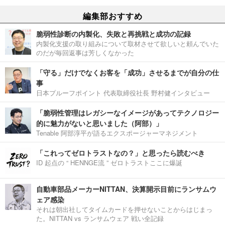
編集部おすすめ
脆弱性診断の内製化、失敗と再挑戦と成功の記録
内製化支援の取り組みについて取材させて欲しいと頼んでいた
のだが毎回返事は芳しくなかった
「守る」だけでなくお客を「成功」させるまでが自分の仕
事
日本プルーフポイント 代表取締役社長 野村健インタビュー
「脆弱性管理はレガシーなイメージがあってテクノロジー
的に魅力がないと思いました（阿部）」
Tenable 阿部淳平が語るエクスポージャーマネジメント
「これってゼロトラストなの？」と思ったら読むべき
ID 起点の “ HENNGE流 ” ゼロトラストここに爆誕
自動車部品メーカーNITTAN、決算開示目前にランサムウ
ェア感染
それは朝出社してタイムカードを押せないことからはじまっ
た。NITTAN vs ランサムウェア 戦い全記録