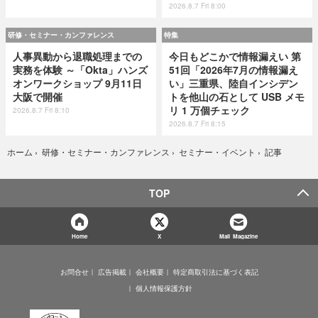
2026.8.7 Fri 8:00
研修・セミナー・カンファレンス
特集
人事異動から退職処理までの
今日もどこかで情報漏えい 第
実務を体験 ～「Okta」ハンズ
51回「2026年7月の情報漏え
オンワークショップ 9月11日
い」三重県、陸自インシデン
大阪で開催
トを他山の石として USB メモ
リ 1 万個チェック
2026.8.7 Fri 8:10
2026.8.7 Fri 8:15
記事
ホーム
›
研修・セミナー・カンファレンス
›
セミナー・イベント
›
TOP
Home
X
Mail Magazine
お問合せ
広告掲載
会社概要
特定商取引法に基づく表記
個人情報保護方針