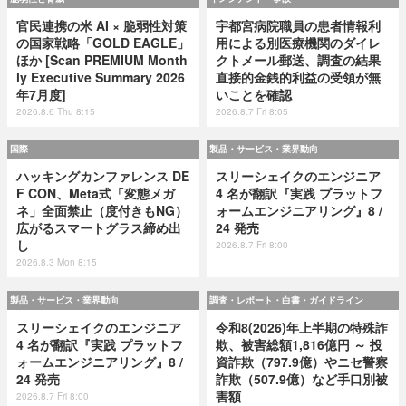
官民連携の米 AI × 脆弱性対策
宇都宮病院職員の患者情報利
の国家戦略「GOLD EAGLE」
用による別医療機関のダイレ
ほか [Scan PREMIUM Month
クトメール郵送、調査の結果
ly Executive Summary 2026
直接的金銭的利益の受領が無
年7月度]
いことを確認
2026.8.6 Thu 8:15
2026.8.7 Fri 8:05
国際
製品・サービス・業界動向
ハッキングカンファレンス DE
スリーシェイクのエンジニア
F CON、Meta式「変態メガ
4 名が翻訳『実践 プラットフ
ネ」全面禁止（度付きもNG）
ォームエンジニアリング』8 /
広がるスマートグラス締め出
24 発売
し
2026.8.7 Fri 8:00
2026.8.3 Mon 8:15
製品・サービス・業界動向
調査・レポート・白書・ガイドライン
スリーシェイクのエンジニア
令和8(2026)年上半期の特殊詐
4 名が翻訳『実践 プラットフ
欺、被害総額1,816億円 ～ 投
ォームエンジニアリング』8 /
資詐欺（797.9億）やニセ警察
24 発売
詐欺（507.9億）など手口別被
害額
2026.8.7 Fri 8:00