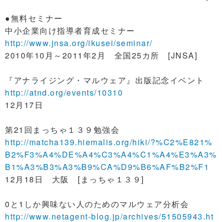
●無料セミナー
中小企業向け指導者育成セミナー
http://www.jnsa.org/ikusei/seminar/
2010年10月～2011年2月 全国25カ所 [JNSA]
『アナライジング・マルウェア』出版記念イベント
http://atnd.org/events/10310
12月17日
第21回まっちゃ１３９勉強会
http://matcha139.hiemalis.org/hiki/?%C2%E821%
B2%F3%A4%DE%A4%C3%A4%C1%A4%E3%A3%
B1%A3%B3%A3%B9%CA%D9%B6%AF%B2%F1
12月18日 大阪 [まっちゃ１３９]
0と1しか興味ない人のためのマルウェア分析会
http://www.netagent-blog.jp/archives/51505943.ht