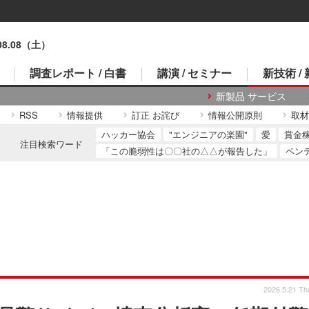
.08.08（土）
調査レポート / 白書
講演 / セミナー
新技術 /
新製品 サービス
RSS
情報提供
訂正 お詫び
情報公開原則
取材
ハッカー協会
"エンジニアの楽園"
愛
賞金
注目検索ワード
「この脆弱性は〇〇社の△△が報告した」
ペン
2026.5.21 Th