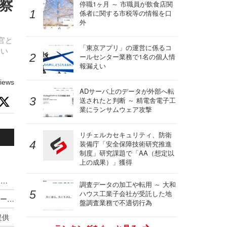
察
停職1ヶ月 ～ 市職員が飲食店関
係者に関する市税等の情報を口
外
官と
「東京アプリ」の運営に係るコ
とい
ールセンター業務で1名の個人情
報漏えい
iews
ADサーバ上のデータが外部へ転
送されたと判断 ～ 精電舎電子工
業にランサムウェア攻撃
リチェルカセキュリティ、防衛
装備庁「安全保障技術研究推進
制度」研究課題で「AA（想定以
上の成果）」獲得
IPA「令和7年度セキュリティ人材活用環境整備に係る業務」公表
調査データの加工や転用 ～ 大和
ハウス工業子会社が受託した地
経産省中部経済産業局、産学官連携によるサイバーセキュリティ人材育成と地域定着の仕組み構築に向けた実証事業を開始
盤調査業務で不適切行為
提供