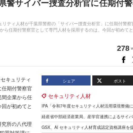
県警サイバー捜査分析官に任期付警
ュリティ人材が千葉県警察の「サイバー捜査分析官」に任期付警察
から任期付警察官として専門人材を採用するのは、今回が初めて
278
v
ーセキュリティ
シェア
ポスト
に任期付警察官
セキュリティ人材
民間企業から任
今回が初めてと
研究所の八代理
GSX、AI セキュリティ人材育成認定資格講座を
ー犯罪対策課に