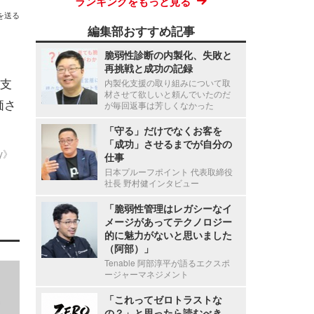
ランキングをもっと見る
を送る
編集部おすすめ記事
脆弱性診断の内製化、失敗と
再挑戦と成功の記録
支
内製化支援の取り組みについて取
材させて欲しいと頼んでいたのだ
価さ
が毎回返事は芳しくなかった
「守る」だけでなくお客を
「成功」させるまでが自分の
ty》
仕事
日本プルーフポイント 代表取締役
社長 野村健インタビュー
「脆弱性管理はレガシーなイ
メージがあってテクノロジー
的に魅力がないと思いました
（阿部）」
Tenable 阿部淳平が語るエクスポ
ージャーマネジメント
「これってゼロトラストな
の？」と思ったら読むべき