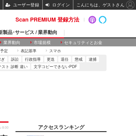
ユーザー登録
ログイン
こんにちは、ゲストさん
Scan PREMIUM 登録方法
 新製品･サービス / 業界動向
業界動向
市場規模
セキュリティとお金
予定
表記基準
スマホ
稼ぎ
訴訟
行政指導
更迭
退任
懲戒
逮捕
テスト 診断 違い
文字コピーできないPDF
アクセスランキング
u 8:00