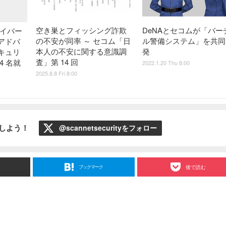
空き巣とフィッシング詐欺
DeNAとセコムが「バー
サイバー
の不安が同率 ～ セコム「日
ル警備システム」を共同
アドバ
本人の不安に関する意識調
発
キュリ
査」第 14 回
4 名就
2022.1.20 Thu 8:00
2025.8.8 Fri 8:00
ローしよう！
@scannetsecurityをフォロー
ブックマーク
後で読む