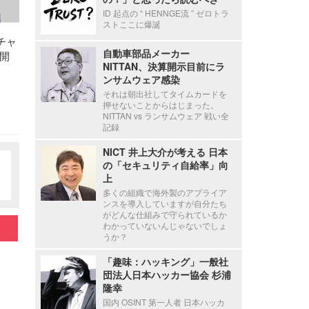
ID 起点の “ HENNGE流 ” ゼロトラ
ストここに爆誕
チャ
自動車部品メーカー
開
NITTAN、決算開示目前にラ
ンサムウェア感染
それは朝出社してタイムカードを
押せないことからはじまった。
NITTAN vs ランサムウェア 戦い全
記録
NICT 井上大介が考える 日本
の「セキュリティ自給率」向
上
多くの組織で海外製のアプライア
ンスを導入していますが自分たち
がどんな仕組みで守られているか
わかっていないんじゃないでしょ
うか？
「趣味：ハッキング」一般社
団法人日本ハッカー協会 杉浦
隆幸
国内 OSINT 第一人者 日本ハッカ