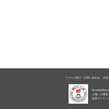
リリース窓口・お問い合わせ
広告
ScanNetS
上場）の運営
証券コード：6