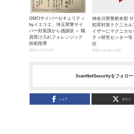
GMOサイバーセキュリティ
神奈川県警察本部 
byイエラエ、埼玉県警サイ
犯罪対策テクニカル
バー対策課から感謝状 ～ 職
イザーにマクニカセ
員受け入れフォレンジック
ティ研究センター等 
技術指導
任
2026.3.6 Fri 8:00
2025.7.28 Mon 8:00
ScanNetSecurityをフォ
シェア
ポスト