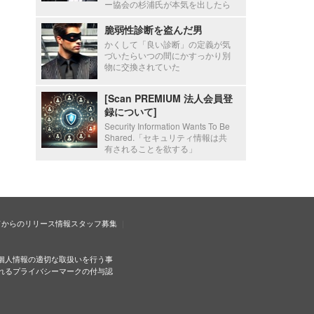
ー協会の杉浦氏が本気を出したら
脆弱性診断を盗んだ男
かくして「良い診断」の定義が気
づいたらいつの間にかすっかり別
物に交換されていた
[Scan PREMIUM 法人会員登
録について]
Security Information Wants To Be
Shared.「セキュリティ情報は共
有されることを欲する」
ドからのリリース情報
スタッフ募集
個人情報の適切な取扱いを行う事
れるプライバシーマークの付与認