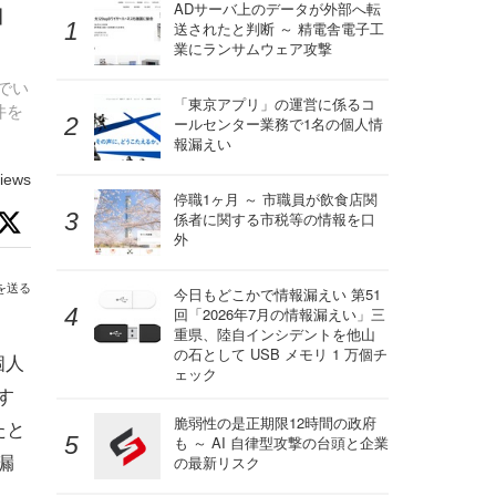
」
ADサーバ上のデータが外部へ転
送されたと判断 ～ 精電舎電子工
業にランサムウェア攻撃
でい
「東京アプリ」の運営に係るコ
件を
ールセンター業務で1名の個人情
報漏えい
iews
停職1ヶ月 ～ 市職員が飲食店関
係者に関する市税等の情報を口
外
を送る
今日もどこかで情報漏えい 第51
回「2026年7月の情報漏えい」三
重県、陸自インシデントを他山
の石として USB メモリ 1 万個チ
個人
ェック
す
脆弱性の是正期限12時間の政府
たと
も ～ AI 自律型攻撃の台頭と企業
漏
の最新リスク