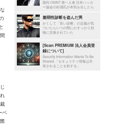
国内 OSINT 第一人者 日本ハッカ
ー協会の杉浦氏が本気を出したら
な
の
脆弱性診断を盗んだ男
かくして「良い診断」の定義が気
うと
づいたらいつの間にかすっかり別
物に交換されていた
間
[Scan PREMIUM 法人会員登
録について]
Security Information Wants To Be
Shared.「セキュリティ情報は共
有されることを欲する」
じ
れ
裁
ーベ
際