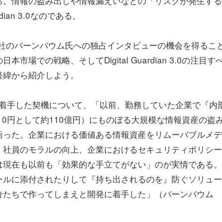
る。情報の盗み出しや情報漏えいなどの「リスクが発生する
dian 3.0なのである。
ス社のバーンバウム氏への独占インタビューの機会を得るこ
での戦略、そしてDigital Guardian 3.0の注目す
経緯から紹介しよう。
nの開発に着手した契機について、「以前、勤務していた企業で『内
110円として約110億円）にものぼる大規模な情報資産の盗
語った。企業における価値ある情報資産をリムーバブルメデ
、社員のモラルの向上、企業におけるセキュリティポリシー
は現在も以前も「効果的な手立てがない」のが実情である。
ールに添付されたりして『持ち出されるのを』防ぐソリュー
分たちで作ってしまえと開発に着手した」（バーンバウム