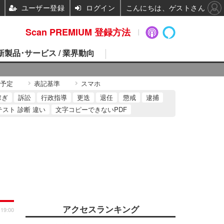
ユーザー登録
ログイン
こんにちは、ゲストさん
Scan PREMIUM 登録方法
 新製品･サービス / 業界動向
予定
表記基準
スマホ
稼ぎ
訴訟
行政指導
更迭
退任
懲戒
逮捕
テスト 診断 違い
文字コピーできないPDF
アクセスランキング
 19:00