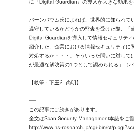
に『Digital Guardian』の導入が大きな
バーンバウム氏によれば、世界的に知られて
遵守しているかどうかの監査を受けた際、「
Digital Guardianを導入して情報セ
紹介した。企業における情報セキュリティに
対処するか・・・。そういった問いに対しては『Di
が最適な解決策の1つとして認められる」（
【執筆：下玉利 尚明】
──
この記事には続きがあります。
全文はScan Security Management本誌
http://www.ns-research.jp/cgi-bin/ct/p.cgi