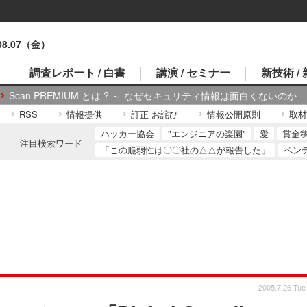
.08.07（金）
調査レポート / 白書
講演 / セミナー
新技術 /
Scan PREMIUM とは ? ～ なぜセキュリティ情報は面白くないのか
RSS
情報提供
訂正 お詫び
情報公開原則
取材
ハッカー協会
"エンジニアの楽園"
愛
賞金
注目検索ワード
「この脆弱性は〇〇社の△△が報告した」
ペン
2005.7.26 Tue