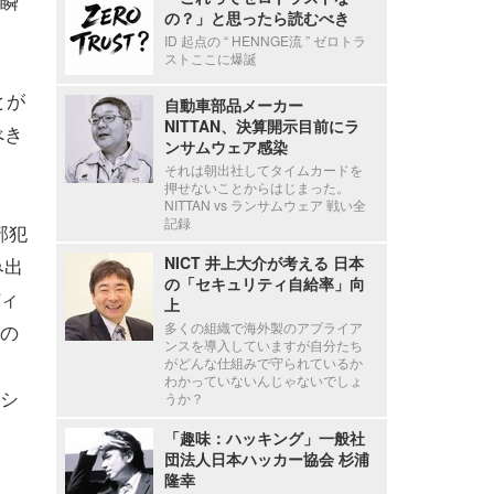
瞬
の？」と思ったら読むべき
ID 起点の “ HENNGE流 ” ゼロトラ
ストここに爆誕
とが
自動車部品メーカー
NITTAN、決算開示目前にラ
べき
ンサムウェア感染
それは朝出社してタイムカードを
押せないことからはじまった。
NITTAN vs ランサムウェア 戦い全
記録
部犯
み出
NICT 井上大介が考える 日本
の「セキュリティ自給率」向
ィ
上
の
多くの組織で海外製のアプライア
ンスを導入していますが自分たち
がどんな仕組みで守られているか
わかっていないんじゃないでしょ
シ
うか？
「趣味：ハッキング」一般社
団法人日本ハッカー協会 杉浦
隆幸