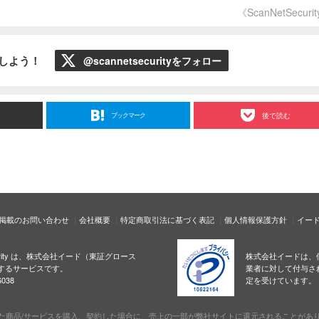
《ScanNetSecuri
ローしよう！
@scannetsecurityをフォロー
ブックマーク
後で読む
掲載のお問い合わせ
会社概要
特定商取引法に基づく表記
個人情報保護方針
イー
ecurity は、株式会社イード（東証グロース
株式会社イードは、
するサービスです。
業者に対して付与さ
038
定を受けています。
た商品/サービスを購入、契約した場合に、売上の一部が弊社サイトに還元されることがあ