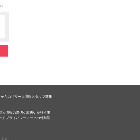
ty》
ドからのリリース情報
スタッフ募集
個人情報の適切な取扱いを行う事
れるプライバシーマークの付与認
ります。