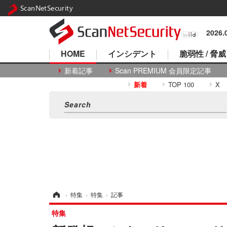
ScanNetSecurity
2026
HOME
インシデント
脆弱性 / 脅威
新着記事
Scan PREMIUM 会員限定記事
新着
TOP 100
X
ホーム
›
特集
›
特集
›
記事
特集