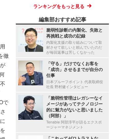
ランキングをもっと見る
編集部おすすめ記事
脆弱性診断の内製化、失敗と
再挑戦と成功の記録
内製化支援の取り組みについて取
用
材させて欲しいと頼んでいたのだ
が毎回返事は芳しくなかった
を徹
「守る」だけでなくお客を
が
「成功」させるまでが自分の
、何
仕事
日本プルーフポイント 代表取締役
不
社長 野村健インタビュー
「脆弱性管理はレガシーなイ
Oで
メージがあってテクノロジー
的に魅力がないと思いました
用さ
（阿部）」
に
Tenable 阿部淳平が語るエクスポ
ージャーマネジメント
を
「これってゼロトラストな