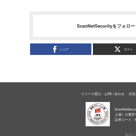
ScanNetSecurityをフォ
シェア
ポスト
リリース窓口・お問い合わせ
広告
ScanNetS
上場）の運営
証券コード：6
紹介し