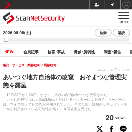
MENU
2026.08.08(土)
検索
購読
NEW!
会員記事
被害･事故
脅威･脆弱性
調査･報告
製品・サービス・業界動向
業界動向
2002.10.24 Thu 12:00
あいつぐ地方自治体の改竄 おそまつな管理実
態を露呈
10月22日から23日にかけて、複数の自治体サーバが改竄された。
いずれの被害もSupr3m3L0rdsと呼ばれるハッカーによる物で、サーバーに
は、マイクロソフトのIISが利用されていた。そのため、既知のセキュリティホ
ールが利用されている可能性が高く、今回被害を受けた
20
views