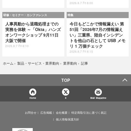
2026.8.7 Fri 8:00
研修・セミナー・カンファレンス
特集
人事異動から退職処理までの
今日もどこかで情報漏えい 第
実務を体験 ～「Okta」ハンズ
51回「2026年7月の情報漏え
オンワークショップ 9月11日
い」三重県、陸自インシデン
大阪で開催
トを他山の石として USB メモ
リ 1 万個チェック
2026.8.7 Fri 8:10
2026.8.7 Fri 8:15
記事
ホーム
›
製品・サービス・業界動向
›
業界動向
›
TOP
Home
X
Mail Magazine
お問合せ
広告掲載
会社概要
特定商取引法に基づく表記
個人情報保護方針