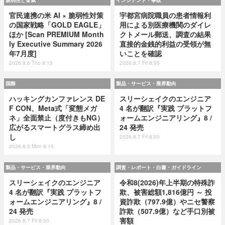
脆弱性と脅威
インシデント・事故
官民連携の米 AI × 脆弱性対策
宇都宮病院職員の患者情報利
の国家戦略「GOLD EAGLE」
用による別医療機関のダイレ
ほか [Scan PREMIUM Month
クトメール郵送、調査の結果
ly Executive Summary 2026
直接的金銭的利益の受領が無
年7月度]
いことを確認
2026.8.6 Thu 8:15
2026.8.7 Fri 8:05
国際
製品・サービス・業界動向
ハッキングカンファレンス DE
スリーシェイクのエンジニア
F CON、Meta式「変態メガ
4 名が翻訳『実践 プラットフ
ネ」全面禁止（度付きもNG）
ォームエンジニアリング』8 /
広がるスマートグラス締め出
24 発売
し
2026.8.7 Fri 8:00
2026.8.3 Mon 8:15
製品・サービス・業界動向
調査・レポート・白書・ガイドライン
スリーシェイクのエンジニア
令和8(2026)年上半期の特殊詐
4 名が翻訳『実践 プラットフ
欺、被害総額1,816億円 ～ 投
ォームエンジニアリング』8 /
資詐欺（797.9億）やニセ警察
24 発売
詐欺（507.9億）など手口別被
害額
2026.8.7 Fri 8:00