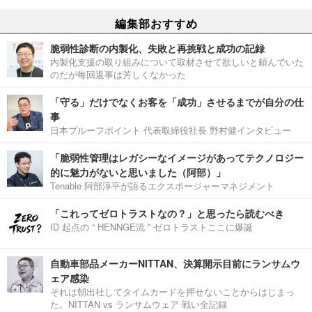
編集部おすすめ
脆弱性診断の内製化、失敗と再挑戦と成功の記録
内製化支援の取り組みについて取材させて欲しいと頼んでいた
のだが毎回返事は芳しくなかった
「守る」だけでなくお客を「成功」させるまでが自分の仕
事
日本プルーフポイント 代表取締役社長 野村健インタビュー
「脆弱性管理はレガシーなイメージがあってテクノロジー
的に魅力がないと思いました（阿部）」
Tenable 阿部淳平が語るエクスポージャーマネジメント
「これってゼロトラストなの？」と思ったら読むべき
ID 起点の “ HENNGE流 ” ゼロトラストここに爆誕
自動車部品メーカーNITTAN、決算開示目前にランサムウ
ェア感染
それは朝出社してタイムカードを押せないことからはじまっ
た。NITTAN vs ランサムウェア 戦い全記録