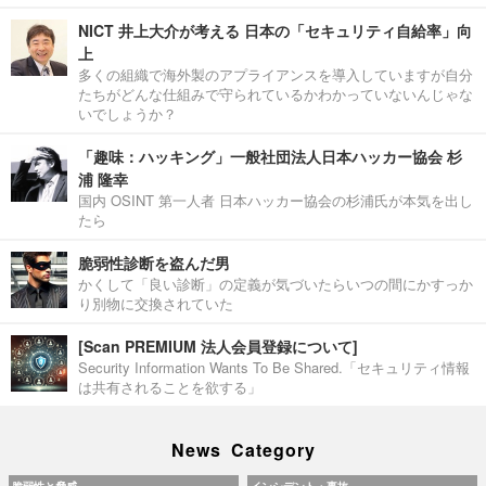
NICT 井上大介が考える 日本の「セキュリティ自給率」向
上
多くの組織で海外製のアプライアンスを導入していますが自分
たちがどんな仕組みで守られているかわかっていないんじゃな
いでしょうか？
「趣味：ハッキング」一般社団法人日本ハッカー協会 杉
浦 隆幸
国内 OSINT 第一人者 日本ハッカー協会の杉浦氏が本気を出し
たら
脆弱性診断を盗んだ男
かくして「良い診断」の定義が気づいたらいつの間にかすっか
り別物に交換されていた
[Scan PREMIUM 法人会員登録について]
Security Information Wants To Be Shared.「セキュリティ情報
は共有されることを欲する」
News Category