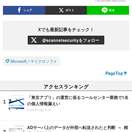
《ScanNetSecurity》
シェア
ポスト
送る
Xでも最新記事をチェック！
@scannetsecurityをフォロー
Microsoft／マイクロソフト
PageTop
アクセスランキング
「東京アプリ」の運営に係るコールセンター業務で1名
の個人情報漏えい
2026.8.7(金) 8:05
ADサーバ上のデータが外部へ転送されたと判断 ～ 精