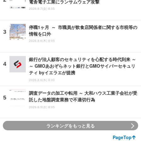
電舎電子工業にランサムウェア攻撃
2026.8.7(金) 8:05
停職1ヶ月 ～ 市職員が飲食店関係者に関する市税等の
情報を口外
2026.8.6(木) 8:05
銀行が法人顧客のセキュリティを心配する時代到来 ～
～ GMOあおぞらネット銀行とGMOサイバーセキュリ
ティ byイエラエが提携
2026.8.6(木) 8:00
調査データの加工や転用 ～ 大和ハウス工業子会社が受
託した地盤調査業務で不適切行為
2026.8.5(水) 8:05
ランキングをもっと見る
PageTop