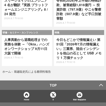
スリーシェイクのエンジニア
令和8(2026)年上半期の特殊詐
4 名が翻訳『実践 プラットフ
欺、被害総額1,816億円 ～ 投
ォームエンジニアリング』8 /
資詐欺（797.9億）やニセ警察
24 発売
詐欺（507.9億）など手口別被
害額
2026.8.7 Fri 8:00
2026.8.7 Fri 8:00
研修・セミナー・カンファレンス
特集
人事異動から退職処理までの
今日もどこかで情報漏えい 第
実務を体験 ～「Okta」ハンズ
51回「2026年7月の情報漏え
オンワークショップ 9月11日
い」三重県、陸自インシデン
大阪で開催
トを他山の石として USB メモ
リ 1 万個チェック
2026.8.7 Fri 8:10
2026.8.7 Fri 8:15
堀越聡史氏による脆弱性報告
ホーム
›
TOP
Home
X
Mail Magazine