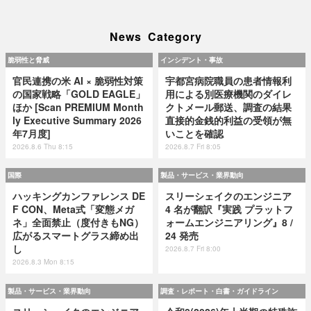
News Category
脆弱性と脅威
インシデント・事故
官民連携の米 AI × 脆弱性対策
宇都宮病院職員の患者情報利
の国家戦略「GOLD EAGLE」
用による別医療機関のダイレ
ほか [Scan PREMIUM Month
クトメール郵送、調査の結果
ly Executive Summary 2026
直接的金銭的利益の受領が無
年7月度]
いことを確認
2026.8.6 Thu 8:15
2026.8.7 Fri 8:05
国際
製品・サービス・業界動向
ハッキングカンファレンス DE
スリーシェイクのエンジニア
F CON、Meta式「変態メガ
4 名が翻訳『実践 プラットフ
ネ」全面禁止（度付きもNG）
ォームエンジニアリング』8 /
広がるスマートグラス締め出
24 発売
し
2026.8.7 Fri 8:00
2026.8.3 Mon 8:15
製品・サービス・業界動向
調査・レポート・白書・ガイドライン