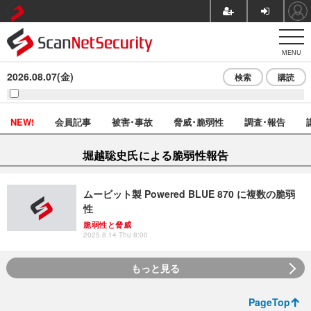
MENU
2026.08.07(金)
検索
購読
NEW!
会員記事
被害･事故
脅威･脆弱性
調査･報告
堀越聡史氏による脆弱性報告
ムービット製 Powered BLUE 870 に複数の脆弱
性
脆弱性と脅威
2025.8.14 Thu 8:00
もっと見る
PageTop