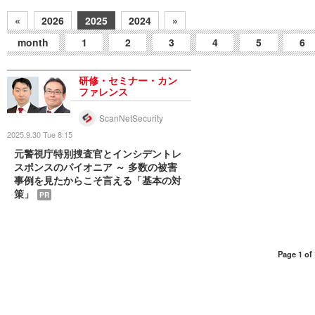
«
2026
2025
2024
»
month
1
2
3
4
5
6
研修・セミナー・カン
ファレンス
ScanNetSecurity
2025.9.30 Tue 8:15
元警視庁特別捜査官とインシデントレ
スポンスのパイオニア ～ 多数の被害
事例を見たからこそ言える「基本の対
策」
PR
Page 1 of 