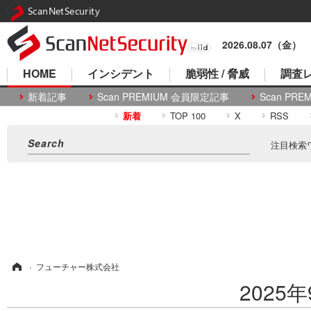
ScanNetSecurity
2026.08.07（金）
HOME
インシデント
脆弱性 / 脅威
調査レ
新着記事
Scan PREMIUM 会員限定記事
Scan P
新着
TOP 100
X
RSS
注目検索
ム
›
フューチャー株式会社
202