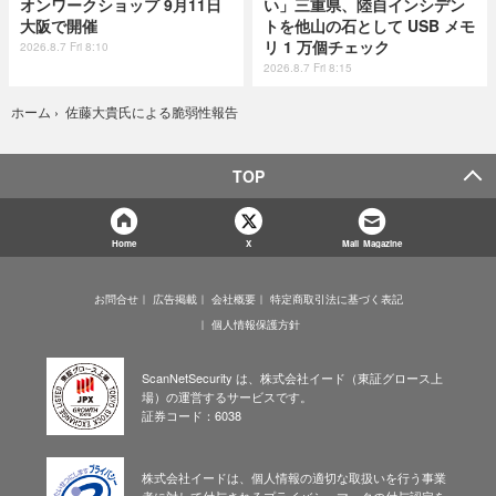
オンワークショップ 9月11日
い」三重県、陸自インシデン
大阪で開催
トを他山の石として USB メモ
リ 1 万個チェック
2026.8.7 Fri 8:10
2026.8.7 Fri 8:15
佐藤大貴氏による脆弱性報告
ホーム
›
TOP
Home
X
Mail Magazine
お問合せ
広告掲載
会社概要
特定商取引法に基づく表記
個人情報保護方針
ScanNetSecurity は、株式会社イード（東証グロース上
場）の運営するサービスです。
証券コード：6038
株式会社イードは、個人情報の適切な取扱いを行う事業
者に対して付与されるプライバシーマークの付与認定を