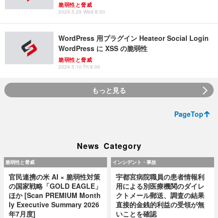
脆弱性と脅威
2024.5.29 Wed 8:00
WordPress 用プラグイン Heateor Social Login
WordPress に XSS の脆弱性
脆弱性と脅威
2024.5.10 Fri 8:00
もっと見る
PageTop
News Category
脆弱性と脅威
インシデント・事故
官民連携の米 AI × 脆弱性対策
宇都宮病院職員の患者情報利
の国家戦略「GOLD EAGLE」
用による別医療機関のダイレ
ほか [Scan PREMIUM Month
クトメール郵送、調査の結果
ly Executive Summary 2026
直接的金銭的利益の受領が無
年7月度]
いことを確認